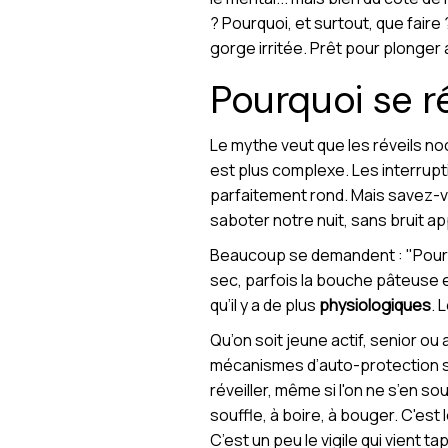
? Pourquoi, et surtout, que fair
gorge irritée. Prêt pour plonger
Pourquoi se ré
Le mythe veut que les réveils no
est plus complexe. Les interrup
parfaitement rond. Mais savez-vo
saboter notre nuit, sans bruit 
Beaucoup se demandent : "Pourquo
sec, parfois la bouche pâteuse 
qu’il y a de plus
physiologiques
. 
Qu’on soit jeune actif, senior o
mécanismes d’auto-protection s
réveiller, même si l'on ne s’en 
souffle, à boire, à bouger. C'est 
C’est un peu le vigile qui vient t