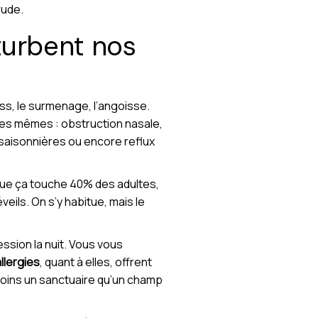
rude.
turbent nos
ress, le surmenage, l’angoisse.
 les mêmes : obstruction nasale,
 saisonnières ou encore reflux
 que ça touche 40% des adultes,
veils. On s’y habitue, mais le
ssion la nuit. Vous vous
llergies
, quant à elles, offrent
moins un sanctuaire qu’un champ