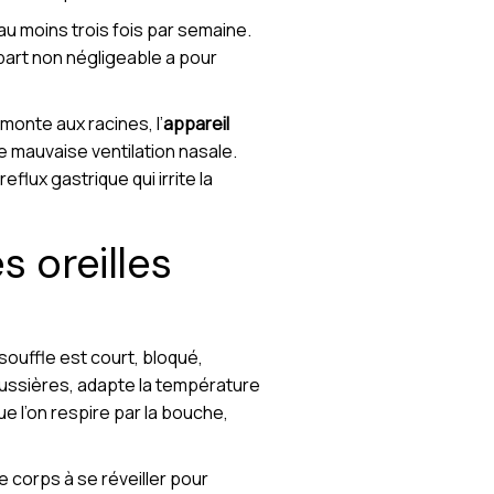
au moins trois fois par semaine.
part non négligeable a pour
monte aux racines, l’
appareil
e mauvaise ventilation nasale.
flux gastrique qui irrite la
s oreilles
souffle est court, bloqué,
 poussières, adapte la température
ue l’on respire par la bouche,
 corps à se réveiller pour