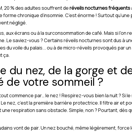
RM, 20 % des adultes souffrent de
réveils nocturnes fréquents
e forme chronique d’insomnie. C’est énorme ! Surtout qu’une 
vent négligé.
, aux écrans ou à la surconsommation de café. Mais si l’on re
e. Le saviez-vous ? Certains réveils nocturnes sont dus à un
 du voile du palais... ou à de micro-réveils provoqués par un re
t ça.
le du nez, de la gorge et de
té de votre sommeil ?
out commence par… le nez ! Respirez-vous bien la nuit ? Si le 
Le nez, c’est la première barrière protectrice. Il filtre air et
ntit une respiration sans obstacle. Simple, non ? Pourtant, dès q
udains vont de pair. Un nez bouché, même légèrement, force le