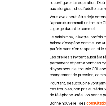
reconfigurer la respiration. D’o
aux allergies ; chez l’adulte, au 
Vous avez peut-être déjà entendu
l’
apnée du sommeil
, un trouble 
la gorge durant le sommeil.
Le palais mou, la luette, parfois
baisse d’oxygène comme une urge
parfois sans s’en rappeler, et le 
Les oreilles s’invitent aussi à l
permanent et perturbent ces cycl
d’hyperacousie, trouble ORL enco
changement de pression, comme a
Pourtant, beaucoup ne vont jamai
ces troubles, non pris au sérieu
de téléphone usée : on pense pou
Bonne nouvelle : des
consultati