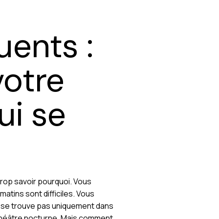
uents :
votre
ui se
 trop savoir pourquoi. Vous
matins sont difficiles. Vous
ne se trouve pas uniquement dans
ce théâtre nocturne. Mais comment