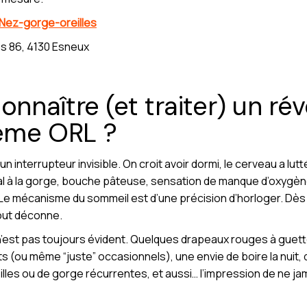
 Nez-gorge-oreilles
s 86, 4130 Esneux
naître (et traiter) un rév
lème ORL ?
 interrupteur invisible. On croit avoir dormi, le cerveau a lutt
al à la gorge, bouche pâteuse, sensation de manque d’oxygène, 
 Le mécanisme du sommeil est d’une précision d’horloger. Dès
tout déconne.
’est pas toujours évident. Quelques drapeaux rouges à guetter :
 (ou même “juste” occasionnels), une envie de boire la nuit, 
illes ou de gorge récurrentes, et aussi… l’impression de ne ja