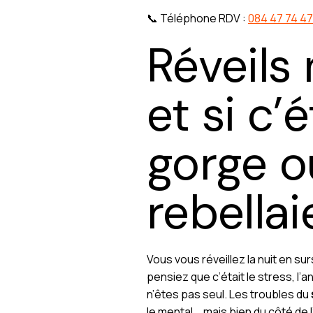
📞 Téléphone RDV :
084 47 74 47
Réveils
et si c’
gorge ou
rebellai
Vous vous réveillez la nuit en su
pensiez que c’était le stress, l’an
n’êtes pas seul. Les troubles du
le mental... mais bien du côté de