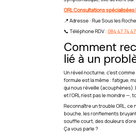
ORL Consultations spécialisées
📍 Adresse : Rue Sous les Roche
📞 Téléphone RDV :
084 47 74 47
Comment recon
lié à un prob
Un réveil nocturne, c'est comme un
formule est la même : fatigue, m
qui nous réveille (acouphènes).
et l’ORL n’est pas le moindre —, 
Reconnaître un trouble ORL, ce n
bouche, les ronflements bruyants
souffle court, des douleurs d’ore
Ça vous parle ?