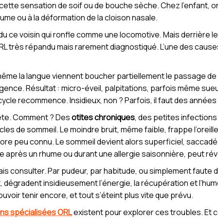
ù cette sensation de soif ou de bouche sèche. Chez l’enfant, 
rhume ou à la déformation de la cloison nasale.
 ce voisin qui ronfle comme une locomotive. Mais derrière le
ORL très répandu mais rarement diagnostiqué. L’une des causes
 même la langue viennent boucher partiellement le passage de l
nce. Résultat : micro-éveil, palpitations, parfois même sueur
cycle recommence. Insidieux, non ? Parfois, il faut des années a
a fête. Comment ? Des
otites chroniques
, des petites infections
es de sommeil. Le moindre bruit, même faible, frappe l’oreille
re peu connu. Le sommeil devient alors superficiel, saccadé.
près un rhume ou durant une allergie saisonnière, peut révei
s consulter. Par pudeur, par habitude, ou simplement faute d
x, dégradent insidieusement l’énergie, la récupération et l’h
voir tenir encore, et tout s’éteint plus vite que prévu.
ons spécialisées ORL
existent pour explorer ces troubles. Et 