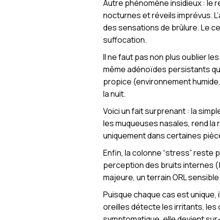
Autre phénomène insidieux : le re
nocturnes et réveils imprévus. L
des sensations de brûlure. Le ce
suffocation.
Il ne faut pas non plus oublier l
même adénoïdes persistants qui s
propice (environnement humide, p
la nuit.
Voici un fait surprenant : la sim
les muqueuses nasales, rend la r
uniquement dans certaines pièce
Enfin, la colonne “stress” reste p
perception des bruits internes 
majeure, un terrain ORL sensible
Puisque chaque cas est unique, i
oreilles détecte les irritants, le
symptomatique, elle devient su