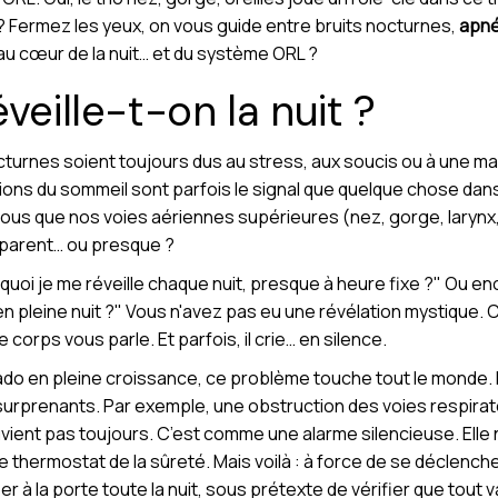
e ? Fermez les yeux, on vous guide entre bruits nocturnes,
apné
 au cœur de la nuit… et du système ORL ?
veille-t-on la nuit ?
cturnes soient toujours dus au stress, aux soucis ou à une mau
tions du sommeil sont parfois le signal que quelque chose dan
us que nos voies aériennes supérieures (nez, gorge, larynx, 
apparent… ou presque ?
i je me réveille chaque nuit, presque à heure fixe ?" Ou encor
en pleine nuit ?" Vous n'avez pas eu une révélation mystique
Le corps vous parle. Et parfois, il crie… en silence.
u ado en pleine croissance, ce problème touche tout le monde.
urprenants. Par exemple, une obstruction des voies respirat
souvient pas toujours. C’est comme une alarme silencieuse. Ell
le thermostat de la sûreté. Mais voilà : à force de se déclenche
aper à la porte toute la nuit, sous prétexte de vérifier que tout 