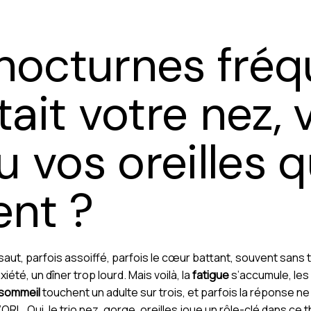
 nocturnes fréq
était votre nez, 
 vos oreilles q
ent ?
rsaut, parfois assoiffé, parfois le cœur battant, souvent sans
xiété, un dîner trop lourd. Mais voilà, la
fatigue
s’accumule, les 
sommeil
touchent un adulte sur trois, et parfois la réponse 
 l’ORL. Oui, le trio nez, gorge, oreilles joue un rôle-clé dans 