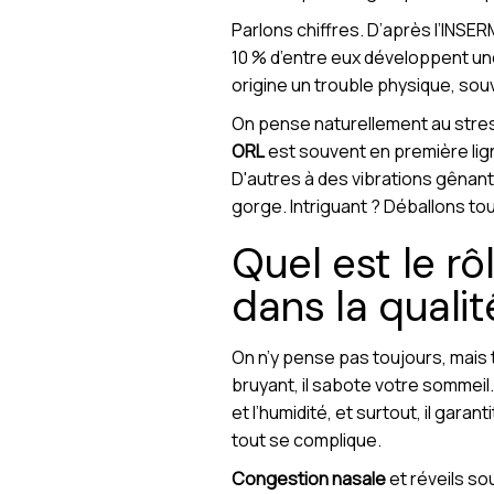
Parlons chiffres. D’après l’INSE
10 % d’entre eux développent un
origine un trouble physique, sou
On pense naturellement au stress
ORL
est souvent en première lign
D'autres à des vibrations gênantes
gorge. Intriguant ? Déballons tou
Quel est le rô
dans la quali
On n’y pense pas toujours, mais t
bruyant, il sabote votre sommeil. 
et l’humidité, et surtout, il gara
tout se complique.
Congestion nasale
et réveils so