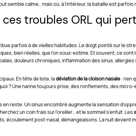
out semble calme… mais où, à l’intérieur, la bataille est parfois 
 ces troubles ORL qui per
ribue parfois à de vieilles habitudes. Le doigt pointé sur le st
iques, bien réelles, que l’on sous-estime. Et souvent, ce sont
palais, douleurs chroniques, inflammation des sinus, allergies
paux. En tête de liste, la
déviation de la cloison nasale
: rien
t quoi ? Une narine toujours prise, des ronflements, des micro-é
s en reste. Un sinus encombré augmente la sensation d’oppre
rchez un coin frais sur l’oreiller… et le sommeil s’enfuit. Les
a
ents, écoulement post-nasal, démangeaisons. La nuit devient 