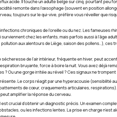
flux acide. Il touche un adulte belge sur cinq, pourtant peu fon
’acidité remonte dans l’œsophage (souvent en position allongé
rveau, toujours sur le qui-vive, préfère vous réveiller que ri
es infections chroniques de l’oreille ou du nez. Les fameuses rh
urviennent chez les enfants, mais parfois aussi à l’âge adulte
ollution aux alentours de Liège, saison des pollens…), ces tr
ple sécheresse de l’air intérieur, fréquente en hiver, peut acce
espiration bruyante, force à boire la nuit. Vous avez déjà r
s ? Ou une gorge irritée au réveil ? Ces signaux ne trompent
résente. Le corps réagit par une hyperacousie (sensibilité audit
(battements de cœur, craquements articulaires, respiration
 peut amplifier la réponse du cerveau.
l est crucial d’obtenir un diagnostic précis. Un examen comple
s obstacles, ou les infections lentes. La prise en charge n’est 
r-mesure.