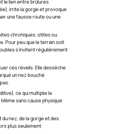
t le lien entre brûlures
e), irrite la gorge et provoque
squer une fausse route ou une
inites chroniques, otites ou
. Pour peu que le terrain soit
oubles s’invitent régulièrement
ntuer ces réveils. Elle dessèche
emarqué un nez bouché
 pas.
ive), ce qui multiplie la
s). Même sans cause physique
t du nez, de la gorge et des
alors plus seulement