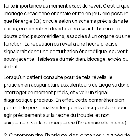
forte importance au moment exact du réveil. C’est ici que
l’horloge circadienne orientale entre en jeu : elle postule
que l’énergie (Qi) circule selon un schéma précis dans le
corps, en alimentant deux heures durant chacun des
douze principaux méridiens, associés à un organe ou une
fonction. La répétition du réveil à une heure précise
signalerait donc une perturbation énergétique, souvent
sous-jacente : faiblesse du méridien, blocage, excès ou
déficit.
Lorsqu’un patient consulte pour de tels réveils, le
praticien en acupuncture aux alentours de Liège va donc
interroger ce moment précis, et y voir un signal
diagnostique précieux. En effet, cette compréhension
permet de personnaliser les points d’acupuncture pour
agir précisément sur la racine du trouble, et non
uniquement sur la conséquence (l’insomnie elle-même).
2. Comprendre l’horloge des organes : la théorie