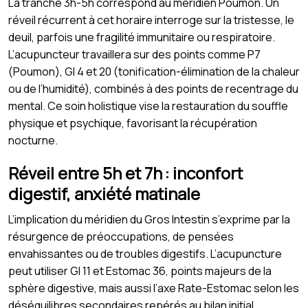
La tranche 3h-5h correspond au méridien Poumon. Un
réveil récurrent à cet horaire interroge sur la tristesse, le
deuil, parfois une fragilité immunitaire ou respiratoire.
L’acupuncteur travaillera sur des points comme P7
(Poumon), GI 4 et 20 (tonification-élimination de la chaleur
ou de l’humidité), combinés à des points de recentrage du
mental. Ce soin holistique vise la restauration du souffle
physique et psychique, favorisant la récupération
nocturne.
Réveil entre 5h et 7h : inconfort
digestif, anxiété matinale
L’implication du méridien du Gros Intestin s’exprime par la
résurgence de préoccupations, de pensées
envahissantes ou de troubles digestifs. L’acupuncture
peut utiliser GI 11 et Estomac 36, points majeurs de la
sphère digestive, mais aussi l’axe Rate-Estomac selon les
déséquilibres secondaires repérés au bilan initial.