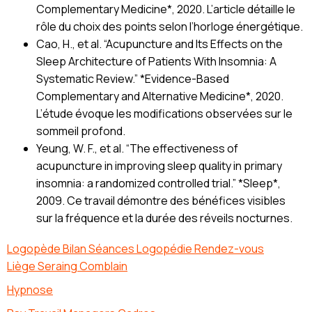
Complementary Medicine*, 2020. L’article détaille le
rôle du choix des points selon l’horloge énergétique.
Cao, H., et al. “Acupuncture and Its Effects on the
Sleep Architecture of Patients With Insomnia: A
Systematic Review.” *Evidence-Based
Complementary and Alternative Medicine*, 2020.
L’étude évoque les modifications observées sur le
sommeil profond.
Yeung, W. F., et al. “The effectiveness of
acupuncture in improving sleep quality in primary
insomnia: a randomized controlled trial.” *Sleep*,
2009. Ce travail démontre des bénéfices visibles
sur la fréquence et la durée des réveils nocturnes.
Logopède Bilan Séances Logopédie Rendez-vous
Liège Seraing Comblain
Hypnose