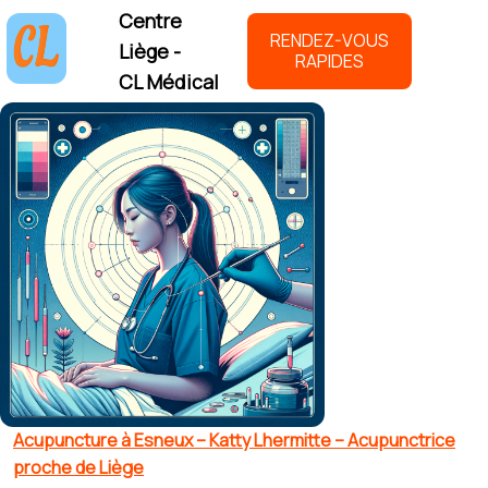
Centre
RENDEZ-VOUS
Liège -
RAPIDES
CL Médical
Acupuncture à Esneux – Katty Lhermitte – Acupunctrice
proche de Liège