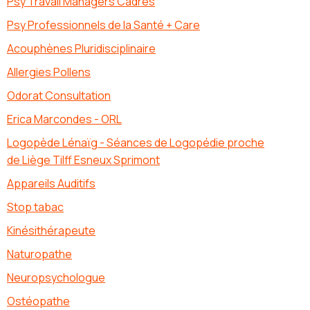
Psy Travail Managers Cadres
Psy Professionnels de la Santé + Care
Acouphènes Pluridisciplinaire
Allergies Pollens
Odorat Consultation
Erica Marcondes - ORL
Logopède Lénaïg - Séances de Logopédie proche
de Liège Tilff Esneux Sprimont
Appareils Auditifs
Stop tabac
Kinésithérapeute
Naturopathe
Neuropsychologue
Ostéopathe