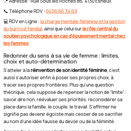
📍 Adresse : Rue Sous les Roches 86, 4130 Esneux
📞 Téléphone RDV :
0456 66 34 69
💻 RDV en Ligne :
la charge mentale féminine et la gestion
du burnout familial
, ainsi que celui sur
le rôle central du
soutien psychologique en cas d’épuisement mental chez
les femmes
.
Redonner du sens à sa vie de femme : limites,
choix et auto-détermination
S’atteler à la
réinvention de son identité féminine
, c’est
aussi s’autoriser enfin à poser ses propres choix, à
tracer ses propres frontières. Plus qu’une question
théorique, cela suppose de repenser la notion de “limite” :
savoir dire non, réévaluer ses priorités, reconsidérer sa
place dans la famille, le couple, le travail. S’affirmer ne
signifie pas devenir égoïste mais cesser de se sacrifier
au nom d’une idée fausse du devoir ou de la féminité.