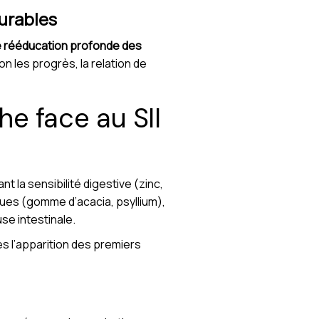
urables
e rééducation profonde des
on les progrès, la relation de
e face au SII
 la sensibilité digestive (zinc,
ques (gomme d’acacia, psyllium),
se intestinale.
 l’apparition des premiers