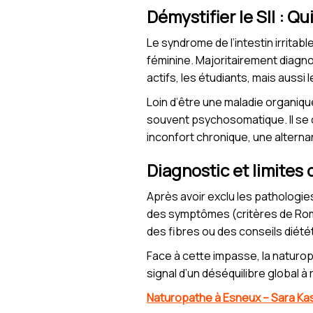
Démystifier le SII : Q
Le syndrome de l’intestin irrita
féminine. Majoritairement diagn
actifs, les étudiants, mais aussi 
Loin d’être une maladie organique
souvent psychosomatique. Il se c
inconfort chronique, une alterna
Diagnostic et limites
Après avoir exclu les pathologies
des symptômes (critères de Rome
des fibres ou des conseils diété
Face à cette impasse, la naturo
signal d’un déséquilibre global à 
Naturopathe à Esneux – Sara Ka