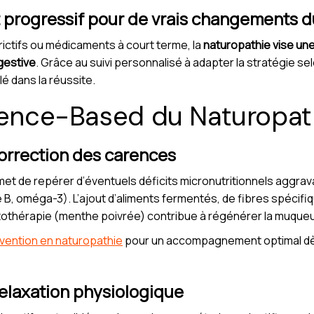
rogressif pour de vrais changements d
ictifs ou médicaments à court terme, la
naturopathie vise un
igestive
. Grâce au suivi personnalisé à adapter la stratégie sel
lé dans la réussite.
ience-Based du Naturopath
 correction des carences
t de repérer d’éventuels déficits micronutritionnels aggravant
B, oméga-3). L’ajout d’aliments fermentés, de fibres spécifi
ctothérapie (menthe poivrée) contribue à régénérer la muqueu
vention en naturopathie
pour un accompagnement optimal dès
relaxation physiologique