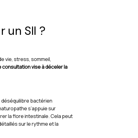
 un SII ?
e vie, stress, sommeil,
consultation vise à déceler la
e déséquilibre bactérien
 naturopathe s’appuie sur
er la flore intestinale. Cela peut
taillés sur le rythme et la