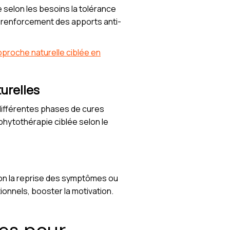
 selon les besoins la tolérance
le renforcement des apports anti-
approche naturelle ciblée en
urelles
 différentes phases de cures
hytothérapie ciblée selon le
elon la reprise des symptômes ou
ionnels, booster la motivation.