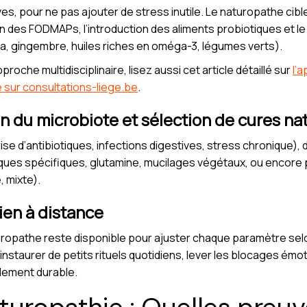
s, pour ne pas ajouter de stress inutile. Le naturopathe cible
ion des FODMAPs, l’introduction des aliments probiotiques et 
a, gingembre, huiles riches en oméga-3, légumes verts).
oche multidisciplinaire, lisez aussi cet article détaillé sur
l’
le sur consultations-liege.be
.
n du microbiote et sélection de cures nat
se d’antibiotiques, infections digestives, stress chronique),
ques spécifiques, glutamine, mucilages végétaux, ou encore p
, mixte).
tien à distance
naturopathe reste disponible pour ajuster chaque paramètre s
instaurer de petits rituels quotidiens, lever les blocages émot
llement durable.