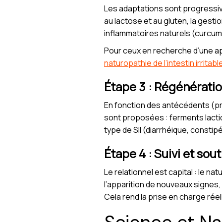
Les adaptations sont progressive
au lactose et au gluten, la gest
inflammatoires naturels (curcum
Pour ceux en recherche d’une appr
naturopathie de l’intestin irritab
Étape 3 : Régénératio
En fonction des antécédents (pri
sont proposées : ferments lacti
type de SII (diarrhéique, constipé
Étape 4 : Suivi et sou
Le relationnel est capital : le 
l’apparition de nouveaux signes, 
Cela rend la prise en charge rée