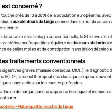
ui est concerné ?
ble touche près de 10 à 20 % de la population européenne, av
ostiqué
aux alentours de Liège
comme dans de nombreuses régi
les seniors.
 détectable via la biologie conventionnelle, le SII relève d’un 
aractérise par l’apparition régulière de
douleurs abdominale
nce de selles molles et de constipation, sans lésion décelable
 des traitements conventionnels
 digestives graves (maladie coeliaque, MICI…), le diagnostic d
 IV). Or, l’arsenal thérapeutique classique propose souvent
tiques, sans action sur les causes profondes.
pathie se démarque par une approche holistique et individual
restaurer.
ssotakis – Naturopathie proche de Liège