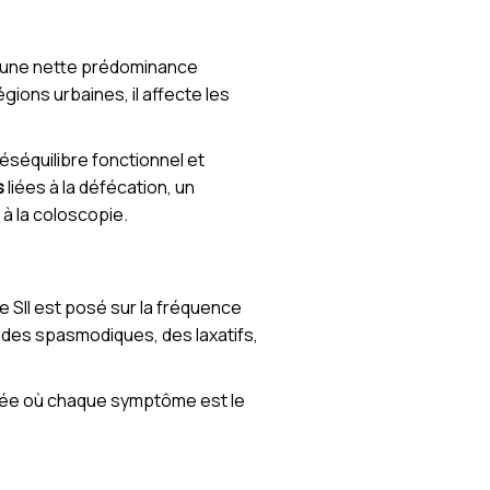
ec une nette prédominance
ons urbaines, il affecte les
déséquilibre fonctionnel et
s
liées à la défécation, un
 à la coloscopie.
e SII est posé sur la fréquence
 des spasmodiques, des laxatifs,
isée où chaque symptôme est le