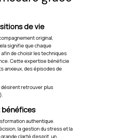
itions de vie
compagnement original,
Cela signifie que chaque
 afin de choisir les techniques
ence. Cette expertise bénéficie
ts anxieux, des épisodes de
 désirent retrouver plus
).
t bénéfices
ansformation authentique.
ision, la gestion du stress et la
rande clarté d’esprit, un