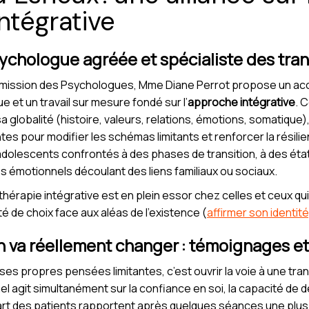
ntégrative
chologue agréée et spécialiste des trans
mission des Psychologues, Mme Diane Perrot propose un ac
ue et un travail sur mesure fondé sur l’
approche intégrative
. 
globalité (histoire, valeurs, relations, émotions, somatique),
tes pour modifier les schémas limitants et renforcer la résili
 adolescents confrontés à des phases de transition, à des éta
es émotionnels découlant des liens familiaux ou sociaux.
érapie intégrative est en plein essor chez celles et ceux qui
té de choix face aux aléas de l’existence (
affirmer son identité
n va réellement changer : témoignages e
ses propres pensées limitantes, c’est ouvrir la voie à une tr
git simultanément sur la confiance en soi, la capacité de déc
art des patients rapportent après quelques séances une plus g