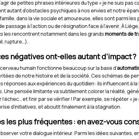
s’agir de petites phrases intérieures du type « je ne suis pas ca
ment autant d’obstacles psychiques à nos envies et notre é
 famille, dans la vie sociale et amoureuse, elles sont parmi les
de passage à l’action ou de résignation face à l’avenir. À Lièg
s les rencontrent notamment dans les grands
moments de tra
l, rupture…).
s négatives ont-elles autant d’impact ?
le cerveau humain fonctionne beaucoup sur la base d’
automati
éritées de notre histoire et de la société. Ces schémas de p
 réponses aux expériences du quotidien : ils influencent à la
ne pensée limitante va subtilement colorer la réalité, génér
’échec… et finir par se vérifier ! Par exemple, se répéter « j
 prise d’initiatives, et aboutit finalement à la stagnation.
s les plus fréquentes : en avez-vous con
bserver votre dialogue intérieur. Parmi les idées suivantes, 