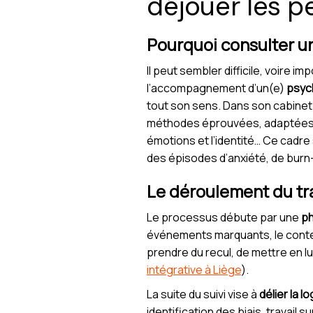
déjouer les p
Pourquoi consulter u
Il peut sembler difficile, voire 
l’accompagnement d’un(e)
psyc
tout son sens. Dans son cabine
méthodes éprouvées, adaptées à 
émotions et l’identité… Ce cadre 
des épisodes d’anxiété, de burn-
Le déroulement du tra
Le processus débute par une
ph
événements marquants, le contexte
prendre du recul, de mettre en l
intégrative à Liège
).
La suite du suivi vise à
délier la 
identification des biais, travai