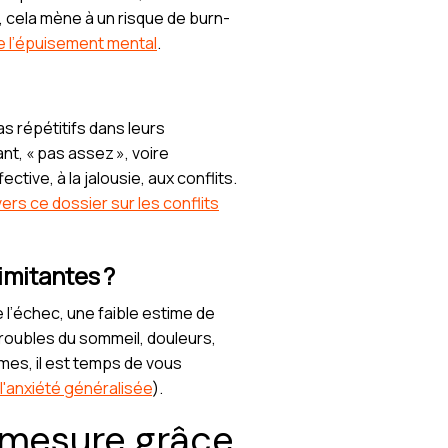
 cela mène à un risque de burn-
de l’épuisement mental
.
 répétitifs dans leurs
ant, « pas assez », voire
tive, à la jalousie, aux conflits.
vers ce dossier sur les conflits
imitantes ?
e l’échec, une faible estime de
roubles du sommeil, douleurs,
mes, il est temps de vous
 l'anxiété généralisée
).
r mesure grâce