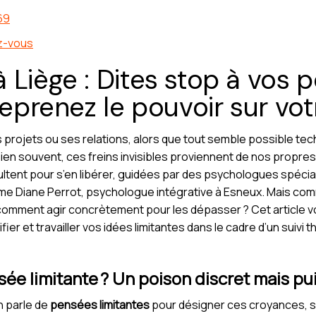
69
z-vous
 Liège : Dites stop à vos 
reprenez le pouvoir sur vot
s projets ou ses relations, alors que tout semble possible te
 Bien souvent, ces freins invisibles proviennent de nos propre
ltent pour s’en libérer, guidées par des psychologues spéc
me Diane Perrot, psychologue intégrative à Esneux. Mais co
 comment agir concrètement pour les dépasser ? Cet article v
er et travailler vos idées limitantes dans le cadre d’un suivi
ée limitante ? Un poison discret mais pu
n parle de
pensées limitantes
pour désigner ces croyances, s