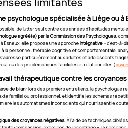
ensées limitantes
ne psychologue spécialisée à Liège ou à 
impossible, de lutter seul contre des années d’habitudes mentale
hologue agréé(e) par la Commission des Psychologues
, com
t à Esneux, elle propose une approche
intégrative
– c’est-à-d
la personne : thérapie cognitive et comportementale, analys
s’adresse particulièrement aux adultes et adolescents fragilis
out ou des problématiques familiales et relationnelles (
psych
vail thérapeutique contre les croyances 
ase de bilan
: lors des premiers entretiens, la psychologue recu
 familial ou professionnel, et identifie les schémas répétitif
umière les automatismes inconscients qui nourrissent le doute 
logique des croyances négatives
. À l’aide de techniques ciblé
l sur l’auto-compassion, exercices de recentrage –, la person