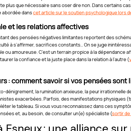
e plus que nécessaire sans oser dire non. Dans certains cas,
ue abordée dans
cet article sur le soutien psychologique lors 
le et les relations affectives
nt des pensées négatives limitantes reportent des schémas
iculté à s’affirmer, sacrifices constants… On se juge inintéress
le ou amoureuse. C’est un terrain propice à la dépendance affec
aurer la confiance et la juste place dans la relation à l’autre (
 : comment savoir si vos pensées sont l
uto-dénigrement, la rumination anxieuse, la peur irrationnelle d
nistes exacerbées. Parfois, des manifestations physiques (t
léter le tableau. Si vous vous reconnaissez dans ces symptô
sées et, au besoin, de consulter un(e) spécialiste (
sortir de
 Esneux : une alliance su