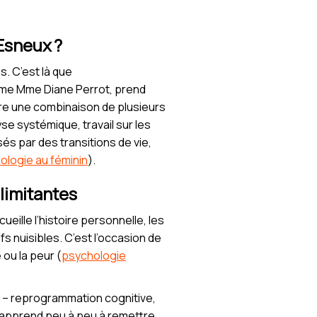
Esneux ?
s. C’est là que
me Mme Diane Perrot, prend
ire une combinaison de plusieurs
e systémique, travail sur les
és par des transitions de vie,
ologie au féminin
).
limitantes
eille l’histoire personnelle, les
s nuisibles. C’est l’occasion de
ou la peur (
psychologie
es – reprogrammation cognitive,
ne apprend peu à peu à remettre