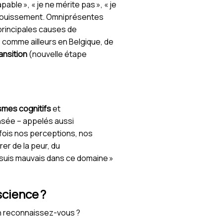
pable », « je ne mérite pas », « je
panouissement. Omniprésentes
 principales causes de
e, comme ailleurs en Belgique, de
nsition
(nouvelle étape
smes cognitifs
et
ensée – appelés aussi
 fois nos perceptions, nos
er de la peur, du
e suis mauvais dans ce domaine »
science ?
en reconnaissez-vous ?