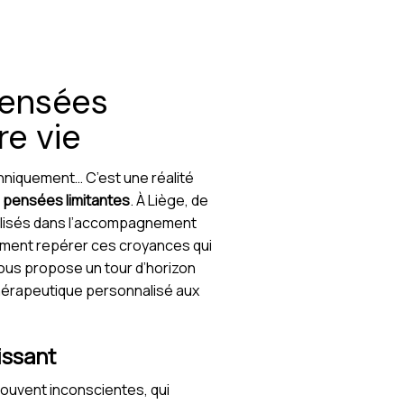
pensées
re vie
chniquement… C’est une réalité
s
pensées limitantes
. À Liège, de
ialisés dans l’accompagnement
mment repérer ces croyances qui
ous propose un tour d’horizon
 thérapeutique personnalisé aux
issant
ouvent inconscientes, qui