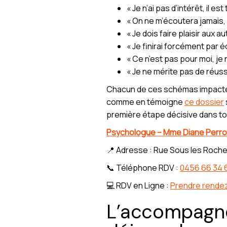
« Je n’ai pas d’intérêt, il es
« On ne m’écoutera jamais, j
« Je dois faire plaisir aux a
« Je finirai forcément par
« Ce n’est pas pour moi, je 
« Je ne mérite pas de réuss
Chacun de ces schémas impacte en
comme en témoigne
ce dossier
première étape décisive dans to
Psychologue – Mme Diane Perro
📍 Adresse : Rue Sous les Roche
📞 Téléphone RDV :
0456 66 34 
💻 RDV en Ligne :
Prendre rende
L’accompagne