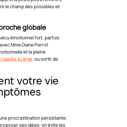
rir le champ des possibles et
pproche globale
 vécu émotionnel fort, parfois
s avec Mme Diane Perrot
otionnelle et la pleine
l’adulte à Liège
, ou sortir de
nt votre vie
ymptômes
une procrastination persistante,
proposer ses idées, on évite les