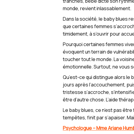
tranches, bébé dicte son rythme, 
monde, revient inlassablement.
Dans la société, le baby blues r
que certaines femmes s’accroch
timidement, à s’ouvrir pour accu
Pourquoi certaines femmes viven
évoquent un terrain de vulnérabi
toucher tout le monde. La voisi
émotionnelle. Surtout, ne vous 
Qu’est-ce qui distingue alors le
jours après l’accouchement, pui
tristesse s’accroche, s’intensifie
être d’autre chose. L’aide théra
Le baby blues, ce n’est pas être
tempêtes, finit par s’apaiser. Mai
Psychologue – Mme Ariane Humb