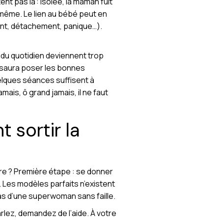
t pas là : isolée, la maman fuit
le-même. Le lien au bébé peut en
ent, détachement, panique…).
 du quotidien deviennent trop
 saura poser les bonnes
uelques séances suffisent à
amais, ô grand jamais, il ne faut
 sortir la
ère ? Première étape : se donner
r. Les modèles parfaits n’existent
s d’une superwoman sans faille.
arlez, demandez de l’aide. À votre