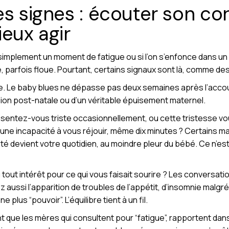
es signes : écouter son co
ieux agir
 simplement un moment de fatigue ou si l’on s’enfonce dans u
e, parfois floue. Pourtant, certains signaux sont là, comme d
rée. Le baby blues ne dépasse pas deux semaines après l’acc
sion post-natale ou d’un véritable épuisement maternel.
s sentez-vous triste occasionnellement, ou cette tristesse v
ir, une incapacité à vous réjouir, même dix minutes ? Certains m
ilité devient votre quotidien, au moindre pleur du bébé. Ce n’est
 tout intérêt pour ce qui vous faisait sourire ? Les conversati
ez aussi l’apparition de troubles de l’appétit, d’insomnie malgr
plus “pouvoir”. L’équilibre tient à un fil.
 que les mères qui consultent pour “fatigue”, rapportent dan