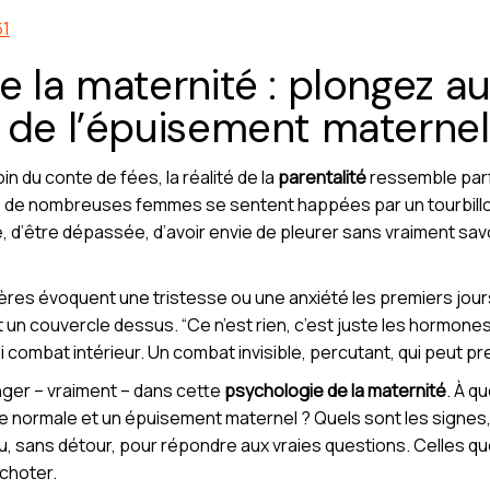
61
e la maternité : plongez 
 de l’épuisement maternel
n du conte de fées, la réalité de la
parentalité
ressemble parf
, de nombreuses femmes se sentent happées par un tourbill
 d’être dépassée, d’avoir envie de pleurer sans vraiment sav
ères évoquent une tristesse ou une anxiété les premiers jour
n couvercle dessus. “Ce n’est rien, c’est juste les hormones.
i combat intérieur. Un combat invisible, percutant, qui peut pr
onger – vraiment – dans cette
psychologie de la maternité
. À q
gue normale et un épuisement maternel ? Quels sont les signes,
, sans détour, pour répondre aux vraies questions. Celles que
choter.