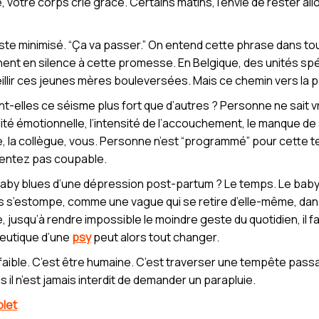
votre corps crie grâce. Certains matins, l’envie de rester all
este minimisé. “Ça va passer.” On entend cette phrase dans to
ent en silence à cette promesse. En Belgique, des unités s
eillir ces jeunes mères bouleversées. Mais ce chemin vers la 
t-elles ce séisme plus fort que d’autres ? Personne ne sait 
lité émotionnelle, l’intensité de l’accouchement, le manque de
ne, la collègue, vous. Personne n’est “programmé” pour cette
sentez pas coupable.
 baby blues d’une dépression post-partum ? Le temps. Le baby b
s s’estompe, comme une vague qui se retire d’elle-même, dans
, jusqu’à rendre impossible le moindre geste du quotidien, il faut
peutique d’une
psy
peut alors tout changer.
 faible. C’est être humaine. C’est traverser une tempête pas
s il n’est jamais interdit de demander un parapluie.
let