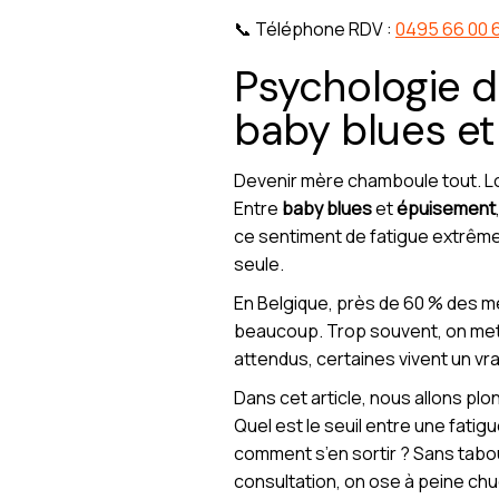
📞 Téléphone RDV :
0495 66 00 
Psychologie d
baby blues et
Devenir mère chamboule tout. Loi
Entre
baby blues
et
épuisement
ce sentiment de fatigue extrême,
seule.
En Belgique, près de 60 % des m
beaucoup. Trop souvent, on met u
attendus, certaines vivent un vra
Dans cet article, nous allons pl
Quel est le seuil entre une fati
comment s’en sortir ? Sans tabou
consultation, on ose à peine chu