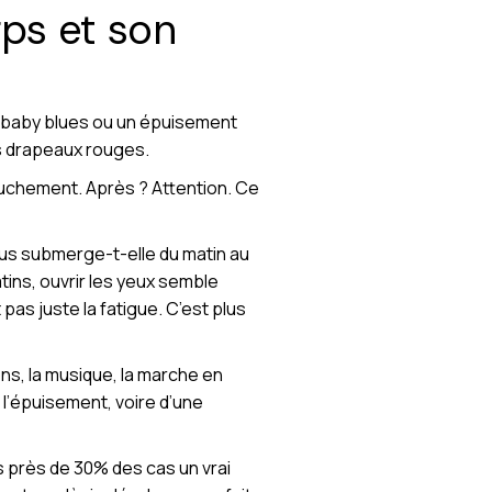
rps et son
n baby blues ou un épuisement
es drapeaux rouges.
ouchement. Après ? Attention. Ce
ous submerge-t-elle du matin au
atins, ouvrir les yeux semble
 pas juste la fatigue. C’est plus
ons, la musique, la marche en
é l’épuisement, voire d’une
s près de 30% des cas un vrai