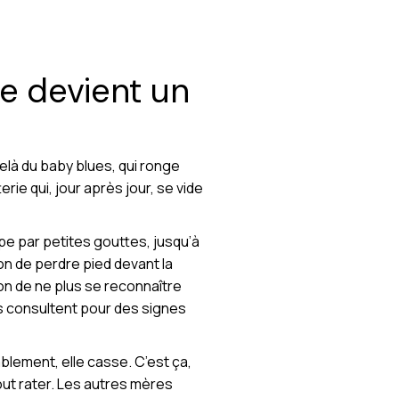
ue devient un
delà du baby blues, qui ronge
ie qui, jour après jour, se vide
pe par petites gouttes, jusqu’à
tion de perdre pied devant la
ion de ne plus se reconnaître
ns consultent pour des signes
ablement, elle casse. C’est ça,
tout rater. Les autres mères