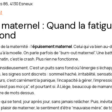
s 86, 4130 Esneux
61
maternel : Quand la fatig
fond
e la maternité : l’
épuisement maternel
. Celui qui va bien au-
 la moelle. On parle parfois de “burn-out maternel”. Une batter
atin, c’est le crash. Plus rien ne fonctionne.
 insidieusement. C’est un puits sans fond où l’énergie s’échap
is, les signes sont discrets : sommeil haché, irritabilité, sensa
rs, c’est carrément la panique, l’incapacité à gérer, l’impress
 n’est pas moi ça", et pourtant si. À Liège, beaucoup de mama
tre de mots dessus.
i se tend, jour après jour, sans jamais relâcher. Puis, inévit
 plaisir de materner, le sentiment d’être “mauvaise mère”, de 