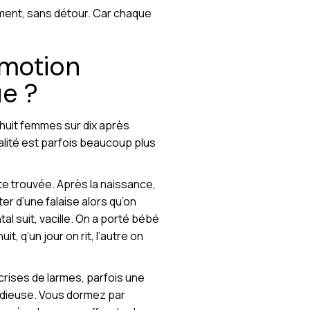
ement, sans détour. Car chaque
émotion
ue ?
 huit femmes sur dix après
alité est parfois beaucoup plus
te trouvée. Après la naissance,
r d’une falaise alors qu’on
ntal suit, vacille. On a porté bébé
t, q’un jour on rit, l’autre on
rises de larmes, parfois une
sidieuse. Vous dormez par