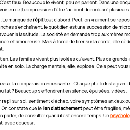
C’est faux. Beaucoup le vivent, peu en parlent. Dans une enq
oir eu cette impression d’être “au bout du rouleau” plusieur
es. Le manque de
répit
tout d’abord. Peut-on vraiment se repos
lanches s’enchaînent, le quotidien est une succession de mic
d’avouer la lassitude. La société en demande trop aux mères mo
nce et amoureuse. Mais à force de tirer sur la corde, elle cède
t.
tien. Les familles vivent plus isolées qu’avant. Plus de gran
lité en solo. La charge mentale, elle, explose. Cela peut vous r
 réseaux, la comparaison incessante… Chaque photo Instagram 
ésultat ? Beaucoup s’effondrent en silence, épuisées, vidées.
repli sur soi, sentiment d’échec, voire symptômes anxieux o
é. On constate que le
lien d’attachement
peut être fragilisé, m
’en parler, de consulter quand il est encore temps. Un
psychol
t, avec douceur.