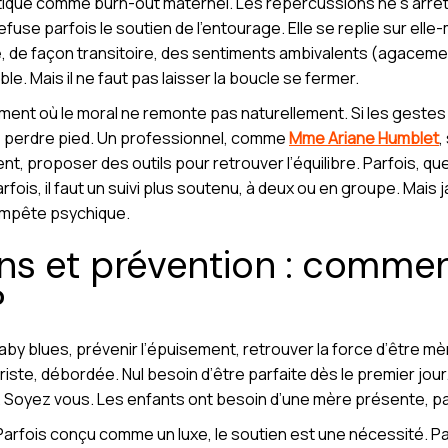
tiqué comme burn-out maternel. Les répercussions ne s’arrêten
 refuse parfois le soutien de l’entourage. Elle se replie sur el
, de façon transitoire, des sentiments ambivalents (agacem
ble. Mais il ne faut pas laisser la boucle se fermer.
ment où le moral ne remonte pas naturellement. Si les gestes
n de perdre pied. Un professionnel, comme
Mme Ariane Humblet
,
nt, proposer des outils pour retrouver l’équilibre. Parfois, q
arfois, il faut un suivi plus soutenu, à deux ou en groupe. Mais j
tempête psychique.
ons et prévention : comment
?
 baby blues, prévenir l’épuisement, retrouver la force d’être m
, triste, débordée. Nul besoin d’être parfaite dès le premier jou
 Soyez vous. Les enfants ont besoin d’une mère présente, pa
f. Parfois conçu comme un luxe, le soutien est une nécessité. P