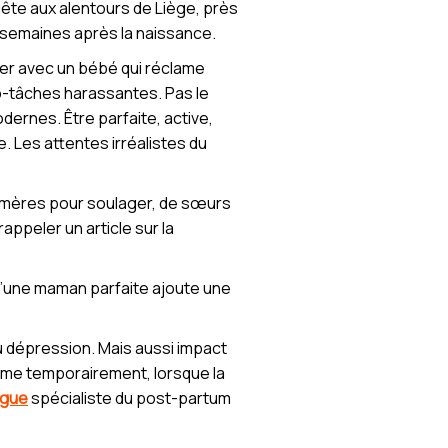
uête aux alentours de Liège, près
s semaines après la naissance.
er avec un bébé qui réclame
ro-tâches harassantes. Pas le
dernes. Être parfaite, active,
. Les attentes irréalistes du
ds-mères pour soulager, de sœurs
appeler un article sur la
d’une maman parfaite ajoute une
u dépression. Mais aussi impact
ême temporairement, lorsque la
ogue
spécialiste du post-partum