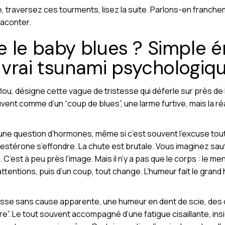
, traversez ces tourments, lisez la suite. Parlons-en franch
 raconter.
 le baby blues ? Simple 
vrai tsunami psychologiq
flou, désigne cette vague de tristesse qui déferle sur près de
ent comme d’un “coup de blues”, une larme furtive, mais la ré
te une question d’hormones, même si c’est souvent l’excuse tou
stérone s’effondre. La chute est brutale. Vous imaginez saute
st… C’est à peu près l’image. Mais il n’y a pas que le corps : le me
tentions, puis d’un coup, tout change. L’humeur fait le grand hui
esse sans cause apparente, une humeur en dent de scie, des c
e”. Le tout souvent accompagné d’une fatigue cisaillante, in