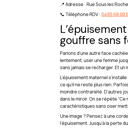
📍 Adresse : Rue Sous les Roche
📞 Téléphone RDV :
0495 66 00 
L’épuisement 
gouffre sans 
Parlons d’une autre face cachée d
lentement, user une femme jusqu’à
sans jamais se recharger. Et un m
L’épuisement maternel s’installe
ce qu’il ne reste plus rien. Parfo
moindre contrariété. D’autres jou
dans le miroir. On se répète “Ce
caractéristiques sans oser met
Une image ? Pensez à une corde qu
l’épuisement. Jusqu’à la perte du