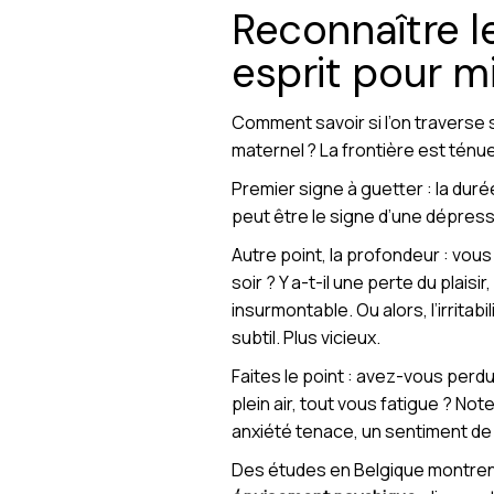
Reconnaître l
esprit pour m
Comment savoir si l’on traverse
maternel ? La frontière est ténu
Premier signe à guetter : la du
peut être le signe d’une dépres
Autre point, la profondeur : vou
soir ? Y a-t-il une perte du plais
insurmontable. Ou alors, l’irritab
subtil. Plus vicieux.
Faites le point : avez-vous perdu
plein air, tout vous fatigue ? Not
anxiété tenace, un sentiment de ne 
Des études en Belgique montrent