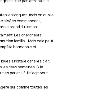
ongée, de ne pas affronter le
utes les langues, mais on oublie
pécialisées commencent,
parole prend du temps.
vraiment. Les chercheurs
soutien familial
… Mais cela peut
 tempête hormonale et
lues s’installe dans les 3 à 5
 les deux semaines. Si la
 en parler. Là, il s’agit peut-
sagère qui, comme toutes les