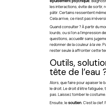
épuisement psychique
, diagnos
les interactions, évite de sortir,
pâtir. Certains ressentent même
Cela arrive, ce n’est pas irréversi
Quand consulter ? À partir du mo
lourds, ou si l’on a l’impressio
questions, accueillir sans jugeme
redonner de la couleur à la vie. P
rester seule à affronter cette 
Outils, soluti
tête de l’eau 
Alors, que faire pour apaiser le
le droit. Le droit d’être fatiguée
pas. Laissez tomber le costume.
Ensuite, le
soutien
. C’est la cle