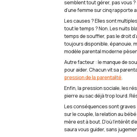
semblent tout gérer, pas vous ? 
d’une femme sur cinq rapporte av
Les causes ? Elles sont multipl
tout le temps ? Non. Les nuits b
temps de souffler, pas le droit 
toujours disponible, épanouie, mi
modèle parental moderne pèsen
Autre facteur : le manque de sou
pour aider. Chacun vit sa parenta
pression de la parentalité
.
Enfin, la pression sociale, les
pierre au sac déjà trop lourd. R
Les conséquences sont graves : 
sur le couple, la relation au béb
mère est à bout. D’où l’intérêt d
saura vous guider, sans jugemen