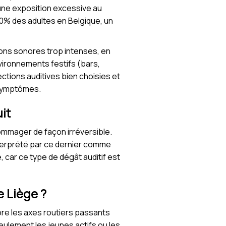
 une exposition excessive au
0% des adultes en Belgique, un
ions sonores trop intenses, en
environnements festifs (bars,
ctions auditives bien choisies et
 symptômes.
it
ndommager de façon irréversible.
nterprété par ce dernier comme
 car ce type de dégât auditif est
e Liège ?
core les axes routiers passants
eulement les jeunes actifs ou les