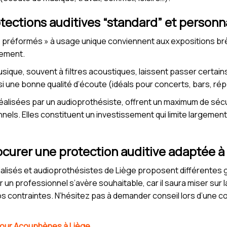
otections auditives “standard” et personn
 préformés » à usage unique conviennent aux expositions br
tement.
ique, souvent à filtres acoustiques, laissent passer certains
si une bonne qualité d’écoute (idéals pour concerts, bars, rép
réalisées par un audioprothésiste, offrent un maximum de sécu
ls. Elles constituent un investissement qui limite largement 
curer une protection auditive adaptée à 
alisés et audioprothésistes de Liège proposent différente
 professionnel s’avère souhaitable, car il saura miser sur la
 vos contraintes. N’hésitez pas à demander conseil lors d’une co
 pour Acouphènes à Liège