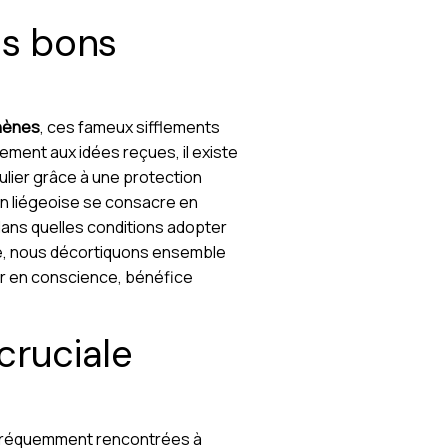
es bons
hènes
, ces fameux sifflements
ment aux idées reçues, il existe
lier grâce à une protection
on liégeoise se consacre en
ans quelles conditions adopter
ue, nous décortiquons ensemble
gir en conscience, bénéfice
cruciale
ons fréquemment rencontrées à