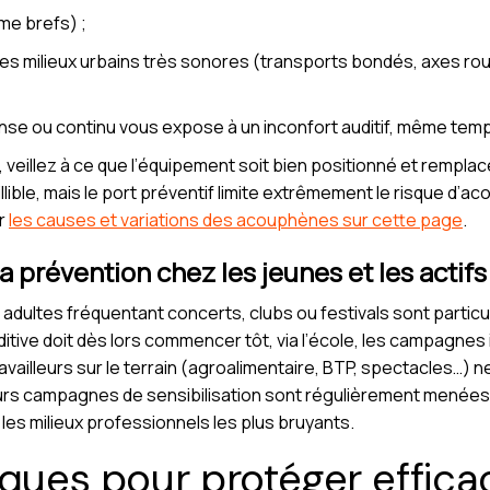
ême brefs) ;
 milieux urbains très sonores (transports bondés, axes rout
tense ou continu vous expose à un inconfort auditif, même temp
veillez à ce que l’équipement soit bien positionné et remplace
llible, mais le port préventif limite extrêmement le risque d
ur
les causes et variations des acouphènes sur cette page
.
 la prévention chez les jeunes et les actifs
 adultes fréquentant concerts, clubs ou festivals sont partic
uditive doit dès lors commencer tôt, via l’école, les campagnes 
ravailleurs sur le terrain (agroalimentaire, BTP, spectacles…) 
eurs campagnes de sensibilisation sont régulièrement menée
 les milieux professionnels les plus bruyants.
iques pour protéger effic