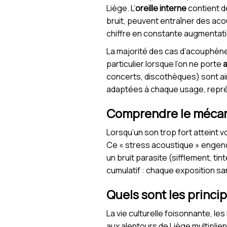
Liège. L’
oreille interne
contient d
bruit, peuvent entraîner des ac
chiffre en constante augmentati
La majorité des cas d’acouphène
particulier lorsque l’on ne porte
a
concerts, discothèques) sont ain
adaptées à chaque usage, représ
Comprendre le mécani
Lorsqu’un son trop fort atteint v
Ce « stress acoustique » engend
un bruit parasite (sifflement, t
cumulatif : chaque exposition s
Quels sont les princi
La vie culturelle foisonnante, le
aux alentours de Liège multiplie