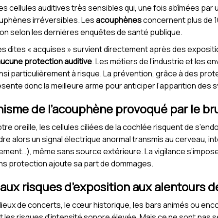
es cellules auditives très sensibles qui, une fois abîmées par
ouphènes irréversibles. Les
acouphènes
concernent plus de 1
on selon les dernières enquêtes de santé publique.
s dites « acquises » survient directement après des exposit
ucune protection auditive
. Les métiers de l’industrie et les 
si particulièrement à risque. La prévention, grâce à des prote
ente donc la meilleure arme pour anticiper l’apparition des
sme de l’acouphène provoqué par le bru
otre oreille, les cellules ciliées de la cochlée risquent de s’e
re alors un signal électrique anormal transmis au cerveau, i
intement…), même sans source extérieure. La vigilance s’impose,
ans protection ajoute sa part de dommages.
paux risques d’exposition aux alentours d
s lieux de concerts, le cœur historique, les bars animés ou en
nt les risques d’intensité sonore élevée. Mais ce ne sont pas s