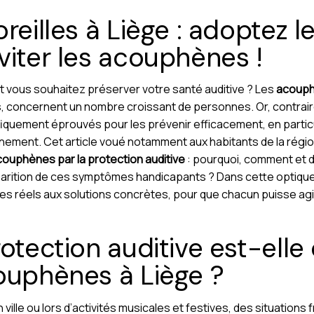
reilles à Liège : adoptez l
viter les acouphènes !
 et vous souhaitez préserver votre santé auditive ? Les
acoup
concernent un nombre croissant de personnes. Or, contraire
iquement éprouvés pour les prévenir efficacement, en particu
nnement. Cet article voué notamment aux habitants de la régi
ouphènes par la protection auditive
: pourquoi, comment et d
pparition de ces symptômes handicapants ? Dans cette optiq
isques réels aux solutions concrètes, pour que chacun puisse a
otection auditive est-elle 
ouphènes à Liège ?
 en ville ou lors d’activités musicales et festives, des situati