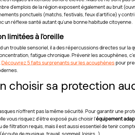
mbre d’emplois de la région exposent également au bruit (ouvr
énements ponctuels (matchs, festivals, feux d’artifice) y cont
c un réflexe santé autant qu’une bonne habitude citoyenne.
limitées à l’oreille
 un trouble sensoriel, il a des répercussions directes sur la qu
 concentration, fatigue chronique. Prévenir les acouphènes, c’
.
Découvrez 5 faits surprenants sur les acouphènes
pour pren
odernes.
choisir sa protection aud
sques n’offrent pas la même sécurité. Pour garantir une protec
lle vous risquez d’être exposé puis choisir l’
équipement adap
de filtration requis, mais il est aussi essentiel de tenir compt
(écoute de musique, travail, sommeil, loisirs…).