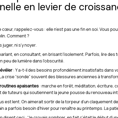
nelle en levier de croissa
re cœur, rappelez-vous : elle n’est pas une fin en soi. Vous po
plin. Comment ?
 juger, ni s’y noyer.
arlant, en consultant, en brisant l’isolement. Parfois, lire de
n peu de lumière dans l’obscurité.
révéler
: Y a-t-il des besoins profondément insatisfaits dans v
 La crise “sonde” souvent des blessures anciennes à transfor
 routines apaisantes
: marche en forêt, méditation, écriture, 
t de tuteurs qui soutiennent la jeune pousse du renouveau int
s est lent. On aimerait sortir de la torpeur d’un claquement d
in a parfois besoin d’hiver pour renaître au printemps. La patie
sent ceci : “Je croyais sombrer, en fait c’était le début d’un