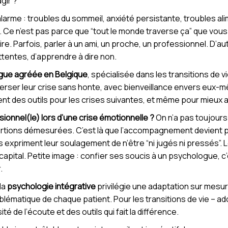
gir ?
’alarme : troubles du sommeil, anxiété persistante, troubles al
Ce n’est pas parce que “tout le monde traverse ça” que vous
. Parfois, parler à un ami, un proche, un professionnel. D’aut
ttentes, d’apprendre à dire non.
gue agréée en Belgique
, spécialisée dans les transitions de 
averser leur crise sans honte, avec bienveillance envers eux-
pent des outils pour les crises suivantes, et même pour mieu
ionnel(le) lors d’une crise émotionnelle ?
On n’a pas toujours
portions démesurées. C’est là que l’accompagnement devient p
expriment leur soulagement de n’être “ni jugés ni pressés”. Le 
 capital. Petite image : confier ses soucis à un psychologue, c
.
la
psychologie intégrative
privilégie une adaptation sur mesu
blématique de chaque patient. Pour les transitions de vie – ad
té de l’écoute et des outils qui fait la différence.