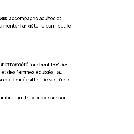
ues
, accompagne adultes et
rmonter l’anxiété, le burn-out, le
t et l’anxiété
touchent 15% des
s et des femmes épuisés, “au
 meilleur équilibre de vie, d’une
nambule qui, trop crispé sur son