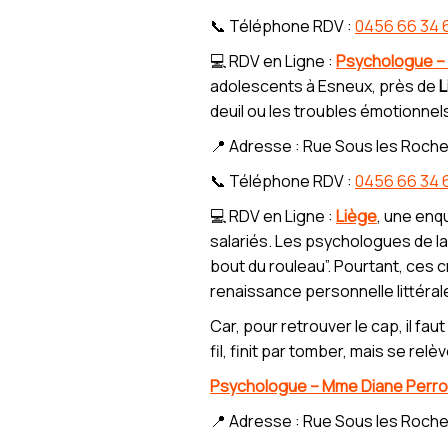
📞 Téléphone RDV :
0456 66 34 
💻 RDV en Ligne :
Psychologue –
adolescents à Esneux, près de
L
deuil ou les troubles émotionnel
📍 Adresse : Rue Sous les Roche
📞 Téléphone RDV :
0456 66 34 
💻 RDV en Ligne :
Liège
, une enq
salariés. Les psychologues de l
bout du rouleau”. Pourtant, ces c
renaissance personnelle littéra
Car, pour retrouver le cap, il fa
fil, finit par tomber, mais se rel
Psychologue – Mme Diane Perro
📍 Adresse : Rue Sous les Roche