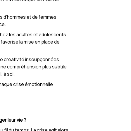
lliers d’hommes et de femmes
ce.
ez les adultes et adolescents
favorise la mise en place de
e créativité insoupçonnées.
 une compréhension plus subtile
, à soi.
 chaque crise émotionnelle
.
er leur vie ?
 fil du temps. La crise agit alors