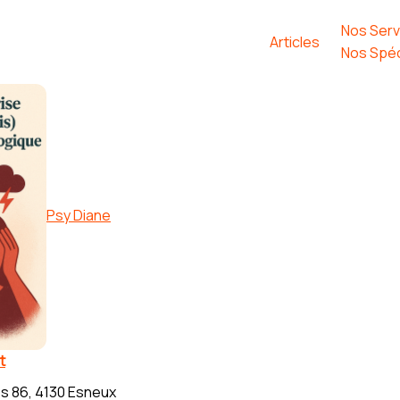
Nos Serv
Articles
Nos Spéc
Psy Diane
t
s 86, 4130 Esneux