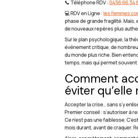
📞 Téléphone RDV :
0456 66 34 
💻 RDV en Ligne :
les femmes con
phase de grande fragilité. Mais, 
de nouveaux repères plus authe
Sur le plan psychologique, la t
événement critique, de nombreux 
du monde plus riche. Bien enten
temps, mais qui permet souvent d
Comment acco
éviter qu’ell
Accepter la crise… sans s’y enlise
Premier conseil : s’autoriser à re
Ce n’est pas une faiblesse. C’est
mois durant, avant de craquer. Rés