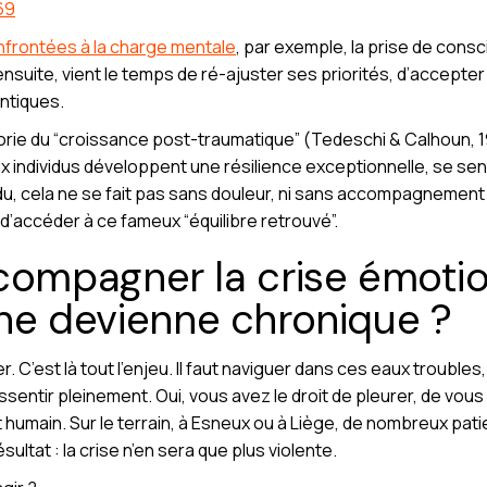
69
frontées à la charge mentale
, par exemple, la prise de con
ensuite, vient le temps de ré-ajuster ses priorités, d’accepte
ntiques.
héorie du “croissance post-traumatique” (Tedeschi & Calhoun,
individus développent une résilience exceptionnelle, se sent
du, cela ne se fait pas sans douleur, ni sans accompagnement
’accéder à ce fameux “équilibre retrouvé”.
mpagner la crise émotion
e ne devienne chronique ?
r. C’est là tout l’enjeu. Il faut naviguer dans ces eaux trouble
ssentir pleinement. Oui, vous avez le droit de pleurer, de vous 
 humain. Sur le terrain, à Esneux ou à Liège, de nombreux pati
ultat : la crise n’en sera que plus violente.