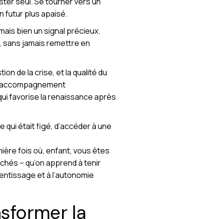
ester seul. Se tourner vers un
un futur plus apaisé.
mais bien un signal précieux.
, sans jamais remettre en
on de la crise, et la qualité du
. L’accompagnement
ui favorise la renaissance après
ui était figé, d’accéder à une
ière fois où, enfant, vous êtes
chés – qu’on apprend à tenir
prentissage et à l’autonomie
nsformer la