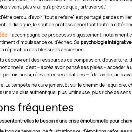
s vivant, plus vrai, qu’après ce que j’ai traversé.”
t d’être perdu, d’avoir “tout à refaire”, est partagé par des mi
le dialogue, le soutien professionnel font toute la différen
éée
– accompagne ce processus d’ajustement, notamment ch
ntiment d’impuissance ou d’échec. Sa
psychologie intégrative
 la réparation des blessures anciennes.
ts découvrent des ressources de compassion, d’ouverture, d
otionnelle, c’est – après avoir pansé ses plaies – accéder à
arfois aussi, réinventer ses relations — à la famille, au travail
ce. La tempête ne dure jamais. Et sur le chemin de l’équilibre,
s une vie plus authentique, plus lumineuse, plus riche de sens
ons fréquentes
ssentent-elles le besoin d’une crise émotionnelle pour chang
ule trop de tensions, de frustrations ou d’émotions refoulées au