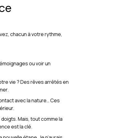
nce
uvez, chacun à votre rythme,
s témoignages ou voir un
otre vie ? Des rêves arrêtés en
mer.
contact avec la nature… Ces
érieur.
e doigts. Mais, tout comme la
nce est la clé.
e nouvelle étape. Je n’aurais