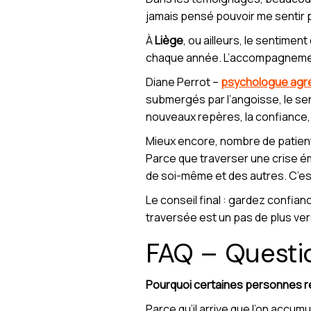
jamais pensé pouvoir me sentir plu
À
Liège
, ou ailleurs, le sentimen
chaque année. L’accompagnement, 
Diane Perrot –
psychologue agr
submergés par l’angoisse, le se
nouveaux repères, la confiance,
Mieux encore, nombre de patien
Parce que traverser une crise ém
de soi-même et des autres. C’est p
Le conseil final : gardez confian
traversée est un pas de plus ver
FAQ – Questi
Pourquoi certaines personnes re
Parce qu’il arrive que l’on accum