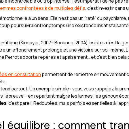
ble incontrôlable ou trop intense, il est impératif de ne pas r
 femmes confrontées à de multiples défis
, c’est investir dans 
émotionnelle a un sens. Elle n’est pas un “raté” du psychisme, 
coup poursuivraient longtemps une existence insatisfaisante
ntifique (Kirmayer, 2007 ; Bonanno, 2004) insiste : c’est la gesti
 entre un effondrement prolongé et une victoire sur soi-même
 Perrot apporte repères et apaisement… et c’est bien cela q
ées en consultation
permettent de remettre en mouvement ce q
lle.
entend partout. Un exemple simple : vous vous rappelez la prem
s l’épreuve – en repartant malgré les larmes, les genoux écor
les
, c’est pareil. Redoutées, mais parfois essentielles à l’ap
l équilibre : comment tra