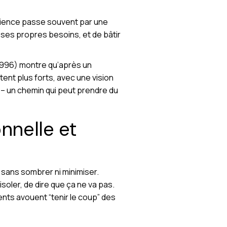
science passe souvent par une
r ses propres besoins, et de bâtir
 1996) montre qu’après un
ent plus forts, avec une vision
 – un chemin qui peut prendre du
nelle et
s, sans sombrer ni minimiser.
isoler, de dire que ça ne va pas.
ents avouent “tenir le coup” des