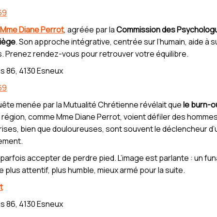
69
 Mme Diane Perrot
, agréée par la
Commission des Psycholog
iège
. Son approche intégrative, centrée sur l’humain, aide à su
s. Prenez rendez-vous pour retrouver votre équilibre.
s 86, 4130 Esneux
69
uête menée par la Mutualité Chrétienne révélait que
le burn-ou
a région, comme Mme Diane Perrot, voient défiler des homme
rises, bien que douloureuses, sont souvent le déclencheur d’un
lement.
ut parfois accepter de perdre pied. L’image est parlante : un fu
ève plus attentif, plus humble, mieux armé pour la suite.
t
s 86, 4130 Esneux