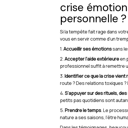
crise émotion
personnelle ?
Si la tempête fait rage dans vot
vous en servir comme d’un trem
1.
Accueillir ses émotions
sans les
2.
Accepter l’aide extérieure
en p
professionnel suffit à remettre u
3.
Identifier ce que la crise vient 
route ? Des relations toxiques ?
4.
S’appuyer sur des rituels, des
petits pas quotidiens sont autan
5.
Prendre le temps
. Le processu
nature a ses saisons, l’être huma
Dans les témoignages, beaucoup di