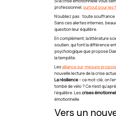
Si la crise émotionnelle vous sem
professionnel,
surtout pour les
N’oubliez pas : toute souffrance 
Sans ces alertes internes, beau
question leur équilibre.
En complément, la littérature scie
soutien, qui font la différence
psychologique que propose Diane
la tempête.
Les
alliance sur-mesure propos
nouvelle lecture de la crise actue
La résilience
– ce mot-clé, on l’
tombé de vélo ? Ce n’est qu’aprè
l’équilibre. Les
crises émotionnel
émotionnelle.
Vers un nouve