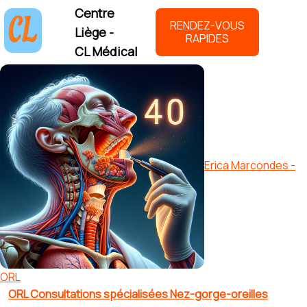
Centre
RENDEZ-VOUS
Liège -
RAPIDES
CL Médical
Erica Marcondes -
ORL
ORL Consultations spécialisées Nez-gorge-oreilles