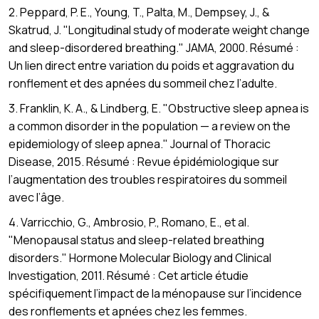
2. Peppard, P. E., Young, T., Palta, M., Dempsey, J., &
Skatrud, J. "Longitudinal study of moderate weight change
and sleep-disordered breathing." JAMA, 2000. Résumé :
Un lien direct entre variation du poids et aggravation du
ronflement et des apnées du sommeil chez l’adulte.
3. Franklin, K. A., & Lindberg, E. "Obstructive sleep apnea is
a common disorder in the population — a review on the
epidemiology of sleep apnea." Journal of Thoracic
Disease, 2015. Résumé : Revue épidémiologique sur
l’augmentation des troubles respiratoires du sommeil
avec l’âge.
4. Varricchio, G., Ambrosio, P., Romano, E., et al.
"Menopausal status and sleep-related breathing
disorders." Hormone Molecular Biology and Clinical
Investigation, 2011. Résumé : Cet article étudie
spécifiquement l’impact de la ménopause sur l’incidence
des ronflements et apnées chez les femmes.