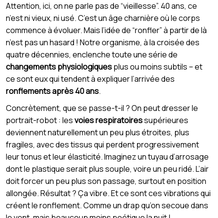
Attention, ici, on ne parle pas de “vieillesse”. 40 ans, ce
n’est ni vieux, ni usé. C’est un âge charnière où le corps
commence à évoluer. Mais l’idée de “ronfler” à partir de là
n’est pas un hasard ! Notre organisme, à la croisée des
quatre décennies, enclenche toute une série de
changements physiologiques
plus ou moins subtils – et
ce sont eux qui tendent à expliquer l’arrivée des
ronflements après 40 ans
.
Concrètement, que se passe-t-il ? On peut dresser le
portrait-robot : les
voies respiratoires
supérieures
deviennent naturellement un peu plus étroites, plus
fragiles, avec des tissus qui perdent progressivement
leur tonus et leur élasticité. Imaginez un tuyau d’arrosage
dont le plastique serait plus souple, voire un peu ridé. L’air
doit forcer un peu plus son passage, surtout en position
allongée. Résultat ? Ça vibre. Et ce sont ces vibrations qui
créent le ronflement. Comme un drap qu’on secoue dans
le vent, mais beaucoup moins poétique la nuit !