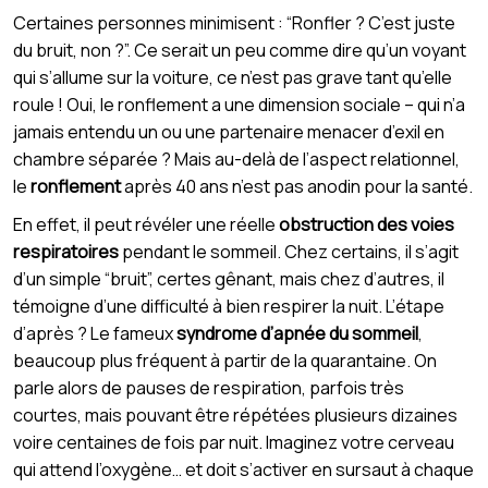
Certaines personnes minimisent : “Ronfler ? C’est juste
du bruit, non ?”. Ce serait un peu comme dire qu’un voyant
qui s’allume sur la voiture, ce n’est pas grave tant qu’elle
roule ! Oui, le ronflement a une dimension sociale – qui n’a
jamais entendu un ou une partenaire menacer d’exil en
chambre séparée ? Mais au-delà de l’aspect relationnel,
le
ronflement
après 40 ans n’est pas anodin pour la santé.
En effet, il peut révéler une réelle
obstruction des voies
respiratoires
pendant le sommeil. Chez certains, il s’agit
d’un simple “bruit”, certes gênant, mais chez d’autres, il
témoigne d’une difficulté à bien respirer la nuit. L’étape
d’après ? Le fameux
syndrome d’apnée du sommeil
,
beaucoup plus fréquent à partir de la quarantaine. On
parle alors de pauses de respiration, parfois très
courtes, mais pouvant être répétées plusieurs dizaines
voire centaines de fois par nuit. Imaginez votre cerveau
qui attend l’oxygène… et doit s’activer en sursaut à chaque