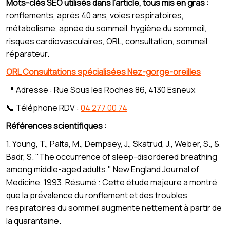
Mots-clés SEO utilisés dans l’article, tous mis en gras :
ronflements, après 40 ans, voies respiratoires,
métabolisme, apnée du sommeil, hygiène du sommeil,
risques cardiovasculaires, ORL, consultation, sommeil
réparateur.
ORL Consultations spécialisées Nez-gorge-oreilles
📍 Adresse : Rue Sous les Roches 86, 4130 Esneux
📞 Téléphone RDV :
04 277 00 74
Références scientifiques :
1. Young, T., Palta, M., Dempsey, J., Skatrud, J., Weber, S., &
Badr, S. "The occurrence of sleep-disordered breathing
among middle-aged adults." New England Journal of
Medicine, 1993. Résumé : Cette étude majeure a montré
que la prévalence du ronflement et des troubles
respiratoires du sommeil augmente nettement à partir de
la quarantaine.