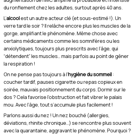
du ronflement chez les adultes, surtout après 40 ans.
L’
alcool
est un autre acteur clé (et sous-estimé !). Un
verre tard le soir ? Il relâche encore plus les muscles de la
gorge, amplifiant le phénomène. Même chose avec
certains médicaments comme les somnifères ou les
anxiolytiques, toujours plus prescrits avec l’âge, qui
“détendent” les muscles… mais parfois au point de gêner
la respiration !
On ne pense pas toujours à l’
hygiène du sommeil
:
coucher tardif, pauses cigarette ou repas copieux en
soirée, mauvais positionnement du corps. Dormir sur le
dos ? Cela favorise l’obstruction et fait vibrer le palais
mou. Avec l’âge, tout s’accumule plus facilement !
Parlons aussi du nez ! Un nez bouché (allergies,
déviations, rhinite chronique…) se rencontre plus souvent
avec la quarantaine, aggravant le phénomène. Pourquoi ?