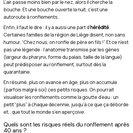
L’air passe moins bien par le nez, alors il cherche la
bouche. Et une bouche ouverte la nuit, c’est une
autoroute à ronflements.
Enfin, il faut le dire : il y a aussi une part d’
hérédité
.
Certaines familles de la région de Liège disent, non sans
humour, “Chez nous, on ronfle de père en fils !”. Et ce n’est
pas une légende : l’anatomie transmise par les gènes
(largeur du pharynx, forme du palais, taille de la langue)
peut prédisposer au ronflement, surtout dès la
quarantaine.
En résumé, plus on avance en âge, plus on accumule
(parfois malgré soi) ces petits risques. On pourrait
visualiser les ronflements comme la goutte d’eau : un
petit “plus” à chaque décennie, jusqu’à ce que ça déborde
et… que tout le monde s’en aperçoive.
Quels sont les risques réels du ronflement après
40 ans ?