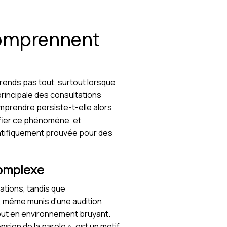
comprennent
rends pas tout, surtout lorsque
rincipale des consultations
comprendre persiste-t-elle alors
ifier ce phénomène, et
entifiquement prouvée pour des
complexe
ations, tandis que
s, même munis d’une audition
rtout en environnement bruyant.
sion de la parole », est un motif