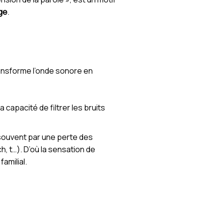
ge
.
transforme l’onde sonore en
 capacité de filtrer les bruits
 souvent par une perte des
, t…). D’où la sensation de
amilial.