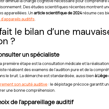
ditif diminue la charge cognitive nécessaire pour comprendre la
raisonnement. Des études scientifiques récentes montrent une
es appareillées. Un
article scientifique de 2024
résume ces bie
 d’appareils auditifs
.
it le bilan d’une mauvais
on ?
onsulter un spécialiste
a première étape est la consultation médicale et la réalisation 
ste réalisent des examens de l’audition pure et de la compréh
ns le bruit. La démarche est standardisée, aussi bien
à Liège
èrement son acuité auditive
: le dépistage précoce garantit un
taurer une bonne compréhension.
oix de l’appareillage auditif