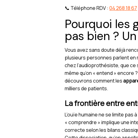
📞 Téléphone RDV :
04 268 18 67
Pourquoi les
pas bien ? Un
Vous avez sans doute déjà rencon
plusieurs personnes parlent en 
chez l’audioprothésiste, que ce 
même qu’on « entend » encore ? 
découvrons comment les
appare
milliers de patients.
La frontière entre e
L’ouïe humaine ne se limite pas 
« comprendre » implique une inte
correcte selon les bilans classi
Cette dissociation, qu’on appelle