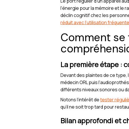
Le port régulier d’un appareil au
l’énergie pour la mémoire et le 
déclin cognitif chez les personn
réduit avec l’utilisation fréquente
Comment se fa
compréhensi
La première étape : c
Devant des plaintes de ce type, l
médecin ORL puis l’audioprothési
différents niveaux sonores ou da
Notons l’intérêt de
tester réguli
qu’il ne soit trop tard pour res
Bilan approfondi et ch