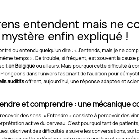
 gens entendent mais ne 
 mystère enfin expliqué !
tré ou entendu quelqu’un dire : « J’entends, mais je ne comp
même temps ». Ce trouble, si fréquent, est souvent la cause p
soit
en Belgique
ou ailleurs. Mais pourquoi cette difficulté à 
Plongeons dans l’univers fascinant de l’audition pour démyst
ils auditifs
offrent, aujourd’hui, une réponse adaptée et sci
ntendre et comprendre : une mécanique 
à recevoir des sons. « Entendre » consiste à percevoir des vibr
rprétation active du cerveau. C’est pourquoi tant de patient
ques, décrivent des difficultés à suivre les conversations, su
 cliniquement le « décalage entre acuité auditive et compréhen