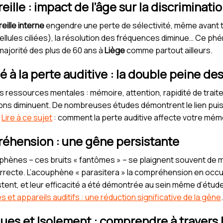
reille : impact de l’âge sur la discriminat
reille interne
engendre une perte de sélectivité, même avant to
cellules ciliées), la résolution des fréquences diminue… Ce p
majorité des plus de 60 ans à
Liège
comme partout ailleurs.
ié à la perte auditive : la double peine de
ressources mentales : mémoire, attention, rapidité de traite
tions diminuent. De nombreuses études démontrent le lien puis
.
Lire à ce sujet
: comment la perte auditive affecte votre mém
éhension : une gêne persistante
phènes – ces bruits « fantômes » – se plaignent souvent d
orrecte. L’acouphène « parasitera » la compréhension en occup
istent, et leur efficacité a été démontrée au sein même d’étu
et appareils auditifs : une réduction significative de la gêne
.
s et Isolement : comprendre à travers le 