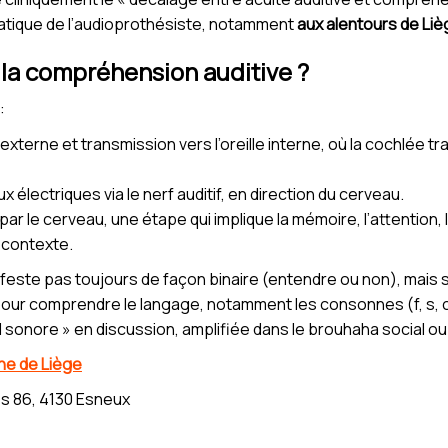
ratique de l’audioprothésiste, notamment
aux alentours de Liè
a compréhension auditive ?
:
e externe et transmission vers l’oreille interne, où la cochlée 
 électriques via le nerf auditif, en direction du cerveau.
ar le cerveau, une étape qui implique la mémoire, l’attention, la
u contexte.
feste pas toujours de façon binaire (entendre ou non), mais
pour comprendre le langage, notamment les consonnes (f, s, ch
d sonore » en discussion, amplifiée dans le brouhaha social ou f
che de Liège
s 86, 4130 Esneux