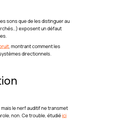
les sons que de les distinguer au
marchés…) exposent un défaut
tes.
bruit
, montrant comment les
systèmes directionnels.
tion
s mais le nerf auditif ne transmet
role, non. Ce trouble, étudié
ici