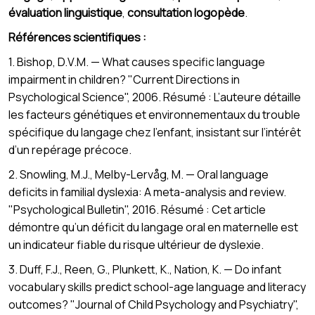
évaluation linguistique
,
consultation logopède
.
Références scientifiques :
1. Bishop, D.V.M. — What causes specific language
impairment in children? "Current Directions in
Psychological Science", 2006. Résumé : L’auteure détaille
les facteurs génétiques et environnementaux du trouble
spécifique du langage chez l’enfant, insistant sur l’intérêt
d’un repérage précoce.
2. Snowling, M.J., Melby-Lervåg, M. — Oral language
deficits in familial dyslexia: A meta-analysis and review.
"Psychological Bulletin", 2016. Résumé : Cet article
démontre qu’un déficit du langage oral en maternelle est
un indicateur fiable du risque ultérieur de dyslexie.
3. Duff, F.J., Reen, G., Plunkett, K., Nation, K. — Do infant
vocabulary skills predict school-age language and literacy
outcomes? "Journal of Child Psychology and Psychiatry",