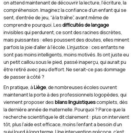
on attend maintenant de découvrir la lecture, l’écriture, la
compréhension. Imaginez la confiance d’un enfant qui se
sent, d’entrée de jeu, “à la traîne”, avant même de
comprendre pourquoi. Les
difficultés de langage
invisibles qui perdurent, ce sont des racines discrètes,
mais puissantes : elles poussent des doutes, elles minent
parfois la joie d’aller à l’école. L’injustice : ces enfants ne
sont pas moins intelligents, moins motivés. Ils ont juste eu
un petit caillou sous le pied, passé inaperçu, qui aurait pu
être retiré avec peu d’effort. Ne serait-ce pas dommage
de passer à côté ?
En pratique, à
Liège
, de nombreuses écoles ouvrent
maintenant la porte à des professionnels logopèdes, qui
viennent proposer des
bilans linguistiques
complets, dès
la dernière année de maternelle. Pourquoi ? Parce que la
recherche scientifique le dit clairement : plus on intervient
tôt, plus l’aide est efficace, moins l’enfant a besoin d’un
suivi lourd à long terme. Une intervention précoce, c’est