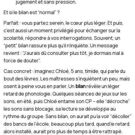
jugement et sans pression.
Et si le bilan est “normal” ?
Parfait : vous partez serein, le cœur plus léger. Et puis,
c’est aussi un moment privilégié pour échanger sur la
scolarité, répondre à vos interrogations. Souvent, un
“petit” bilan rassure plus qu’il n’inquiète. Un message
revient : “J’aurais dû consulter plus tôt, je dormais mal à
force de douter”.
Cas concret : imaginez Chloé, 5 ans, timide, qui parle du
bout des lèvres. Les maîtresses s’inquiètent un peu, mais
osent à peine vous en parler. Un
bilan
révèle un léger
retard de phonologie. Quelques séances de jeux sur les
sons, en été, puis Chloé entame son CP – elle “décroche”
les sons sans blocage, sa lecture se développe au
rythme du groupe. Sans bilan, on aurait pu la voir “décoller”
des bancs de l’école, beaucoup plus tard, quand le retard,
alors installé, aurait pris plus de temps à être rattrapé.