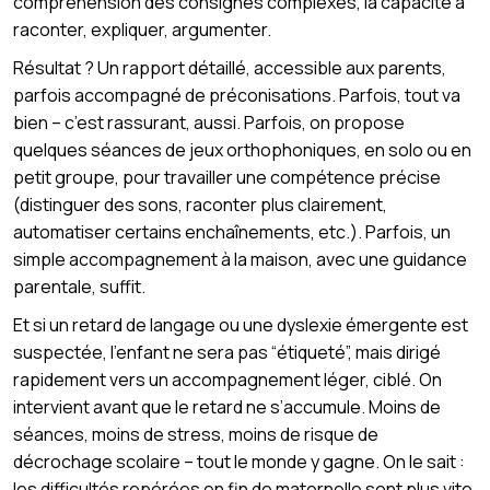
compréhension des consignes complexes, la capacité à
raconter, expliquer, argumenter.
Résultat ? Un rapport détaillé, accessible aux parents,
parfois accompagné de préconisations. Parfois, tout va
bien – c’est rassurant, aussi. Parfois, on propose
quelques séances de jeux orthophoniques, en solo ou en
petit groupe, pour travailler une compétence précise
(distinguer des sons, raconter plus clairement,
automatiser certains enchaînements, etc.). Parfois, un
simple accompagnement à la maison, avec une guidance
parentale, suffit.
Et si un retard de langage ou une dyslexie émergente est
suspectée, l’enfant ne sera pas “étiqueté”, mais dirigé
rapidement vers un accompagnement léger, ciblé. On
intervient avant que le retard ne s’accumule. Moins de
séances, moins de stress, moins de risque de
décrochage scolaire – tout le monde y gagne. On le sait :
les difficultés repérées en fin de maternelle sont plus vite