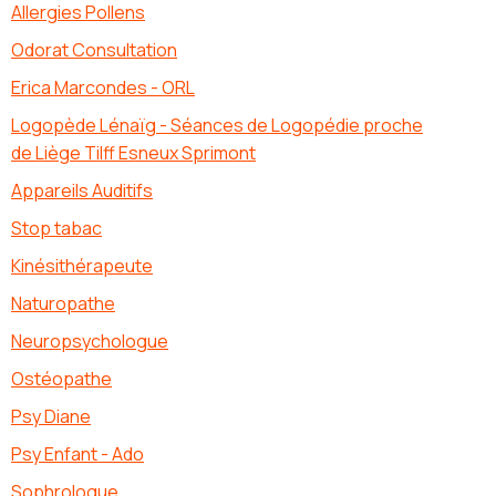
Allergies Pollens
Odorat Consultation
Erica Marcondes - ORL
Logopède Lénaïg - Séances de Logopédie proche
de Liège Tilff Esneux Sprimont
Appareils Auditifs
Stop tabac
Kinésithérapeute
Naturopathe
Neuropsychologue
Ostéopathe
Psy Diane
Psy Enfant - Ado
Sophrologue