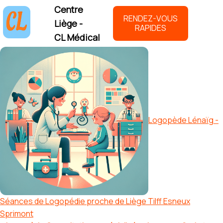
Centre
RENDEZ-VOUS
Liège -
RAPIDES
CL Médical
Logopède Lénaïg -
Séances de Logopédie proche de Liège Tilff Esneux
Sprimont