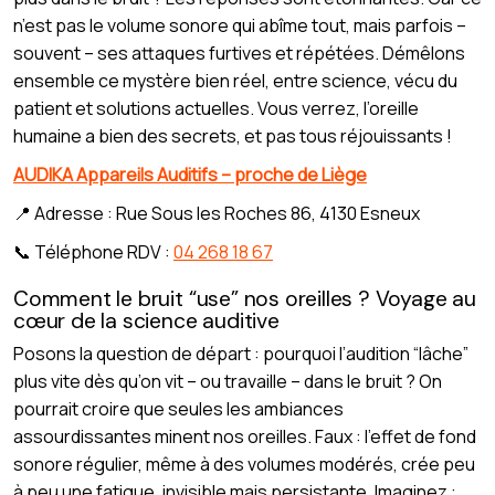
n’est pas le volume sonore qui abîme tout, mais parfois –
souvent – ses attaques furtives et répétées. Démêlons
ensemble ce mystère bien réel, entre science, vécu du
patient et solutions actuelles. Vous verrez, l’oreille
humaine a bien des secrets, et pas tous réjouissants !
AUDIKA Appareils Auditifs – proche de Liège
📍 Adresse : Rue Sous les Roches 86, 4130 Esneux
📞 Téléphone RDV :
04 268 18 67
Comment le bruit “use” nos oreilles ? Voyage au
cœur de la science auditive
Posons la question de départ : pourquoi l’audition “lâche”
plus vite dès qu’on vit – ou travaille – dans le bruit ? On
pourrait croire que seules les ambiances
assourdissantes minent nos oreilles. Faux : l’effet de fond
sonore régulier, même à des volumes modérés, crée peu
à peu une fatigue, invisible mais persistante. Imaginez :