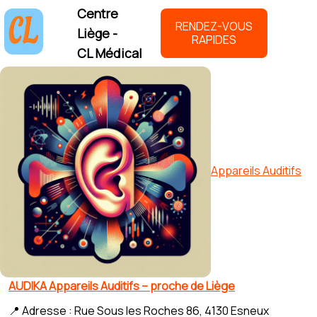
Centre
RENDEZ-VOUS
Liège -
RAPIDES
CL Médical
Appareils Auditifs
AUDIKA Appareils Auditifs – proche de Liège
📍 Adresse : Rue Sous les Roches 86, 4130 Esneux