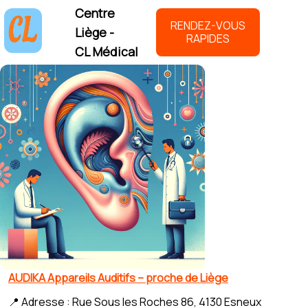
Centre
RENDEZ-VOUS
Liège -
RAPIDES
CL Médical
AUDIKA Appareils Auditifs – proche de Liège
📍 Adresse : Rue Sous les Roches 86, 4130 Esneux