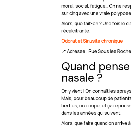
moral, social, fatigue… On ne resp
sur cinq avec une vraie polypose 
Alors, que fait-on ? Une fois le 
récalcitrante.
Odorat et Sinusite chronique
📍 Adresse : Rue Sous les Roche
Quand penser 
nasale ?
On y vient ! On connaît les spray
Mais, pour beaucoup de patients
herbes, on coupe, et ça repouss
dans les années qui suivent.
Alors, que faire quand on arrive à