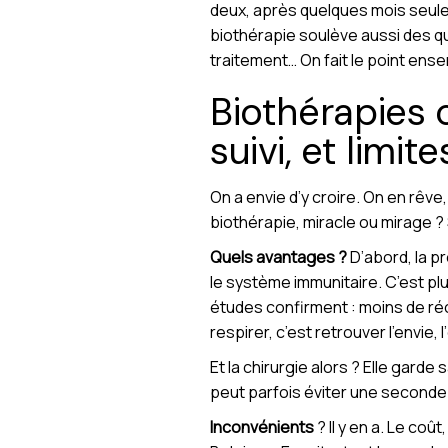
deux, après quelques mois seule
biothérapie soulève aussi des qu
traitement… On fait le point ens
Biothérapies 
suivi, et limite
On a envie d’y croire. On en rêve
biothérapie, miracle ou mirage ? 
Quels avantages ?
D’abord, la pr
le système immunitaire. C’est pl
études confirment : moins de réci
respirer, c’est retrouver l’envie
Et la chirurgie alors ? Elle gard
peut parfois éviter une seconde 
Inconvénients
? Il y en a. Le co