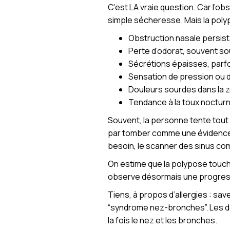
C’est LA vraie question. Car l’obs
simple sécheresse. Mais la polyp
Obstruction nasale persist
Perte d’odorat, souvent sou
Sécrétions épaisses, parfo
Sensation de pression ou de
Douleurs sourdes dans la 
Tendance à la toux nocturn
Souvent, la personne tente tout :
par tomber comme une évidence. 
besoin, le scanner des sinus com
On estime que la polypose touche
observe désormais une progress
Tiens, à propos d’allergies : sa
“syndrome nez-bronches”. Les deu
la fois le nez et les bronches.