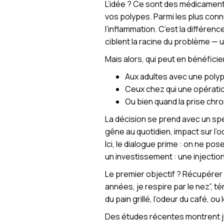
L’idée ? Ce sont des médicament
vos polypes. Parmi les plus conn
l’inflammation. C’est la différen
ciblent la racine du problème — 
Mais alors, qui peut en bénéficie
Aux adultes avec une polypo
Ceux chez qui une opération 
Ou bien quand la prise chr
La décision se prend avec un spé
gêne au quotidien, impact sur l’od
Ici, le dialogue prime : on ne pos
un investissement : une injection
Le premier objectif ? Récupérer u
années, je respire par le nez”, 
du pain grillé, l’odeur du café, ou 
Des études récentes montrent ju