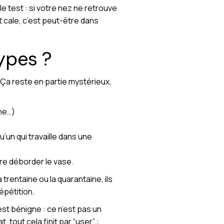
le test : si votre nez ne retrouve
t cale, c’est peut-être dans
ypes ?
. Ça reste en partie mystérieux,
ine…)
’un qui travaille dans une
ire déborder le vase.
 trentaine ou la quarantaine, ils
épétition.
est bénigne : ce n’est pas un
 tout cela finit par “user” :