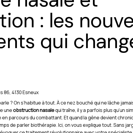
tion : les nouv
ents qui change
s 86, 4130 Esneux
parle ? On s’habitue à tout. À ce nez bouché qui ne lâche jamai
ère une
obstruction nasale
qui traîne, il y a parfois plus qu’un s
n en parcours du combattant. Et quand la gêne devient chroni
emps de parler biothérapie. Ici, on vous explique tout. Sans jar
évoquer ce traitement révolutionnaire avec votre spécialiste