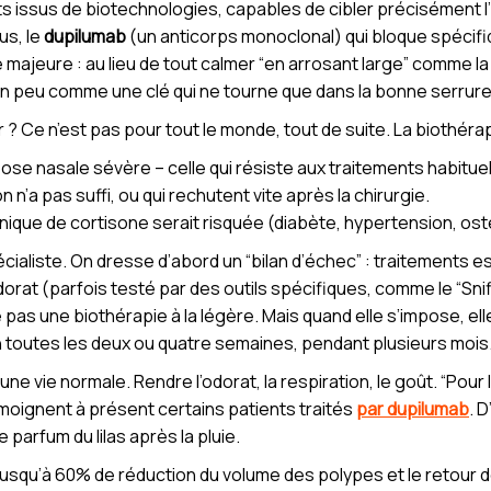
s issus de biotechnologies, capables de cibler précisément 
us, le
dupilumab
(un anticorps monoclonal) qui bloque spéci
ce majeure : au lieu de tout calmer “en arrosant large” comme l
un peu comme une clé qui ne tourne que dans la bonne serrure
r ? Ce n’est pas pour tout le monde, tout de suite. La biothéra
se nasale sévère – celle qui résiste aux traitements habituel
n’a pas suffi, ou qui rechutent vite après la chirurgie.
onique de cortisone serait risquée (diabète, hypertension, os
cialiste. On dresse d’abord un “bilan d’échec” : traitements 
orat (parfois testé par des outils spécifiques, comme le “Sniffin
e pas une biothérapie à la légère. Mais quand elle s’impose, ell
 toutes les deux ou quatre semaines, pendant plusieurs mois. E
ne vie normale. Rendre l’odorat, la respiration, le goût. “Pour
témoignent à présent certains patients traités
par dupilumab
. 
le parfum du lilas après la pluie.
squ’à 60% de réduction du volume des polypes et le retour de 