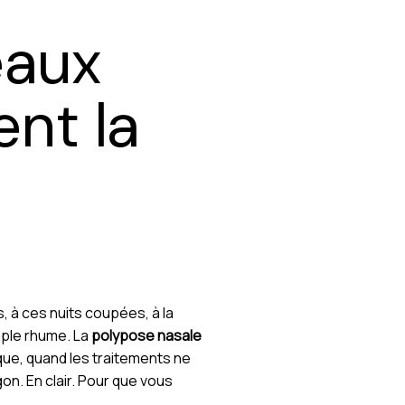
eaux
nt la
s, à ces nuits coupées, à la
imple rhume. La
polypose nasale
que, quand les traitements ne
gon. En clair. Pour que vous
.