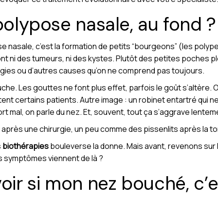
 polypose nasale, au fond ?
asale, c’est la formation de petits “bourgeons” (les polypes
nt ni des tumeurs, ni des kystes. Plutôt des petites poches pl
lergies ou d’autres causes qu’on ne comprend pas toujours.
e. Les gouttes ne font plus effet, parfois le goût s’altère. 
ent certains patients. Autre image : un robinet entartré qui ne 
dort mal, on parle du nez. Et, souvent, tout ça s’aggrave lentem
r après une chirurgie, un peu comme des pissenlits après la t
s
biothérapies
bouleverse la donne. Mais avant, revenons sur 
s symptômes viennent de là ?
r si mon nez bouché, c’es