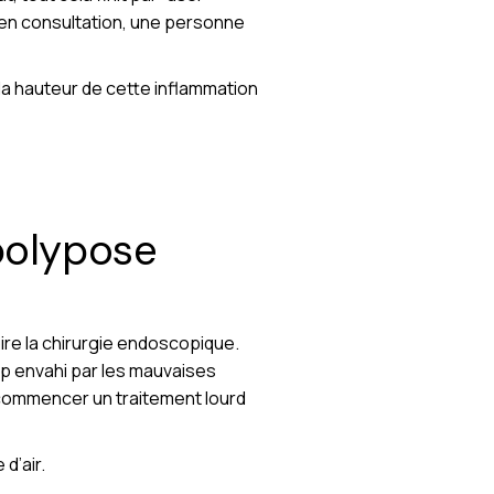
 en consultation, une personne
à la hauteur de cette inflammation
polypose
oire la chirurgie endoscopique.
mp envahi par les mauvaises
ecommencer un traitement lourd
d’air.