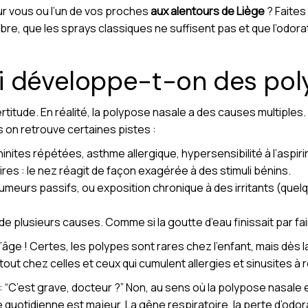
r vous ou l’un de vos proches
aux alentours de Liège
? Faites 
ibre, que les sprays classiques ne suffisent pas et que l’odora
i développe-t-on des pol
rtitude. En réalité, la polypose nasale a des causes multiples
 on retrouve certaines pistes :
rhinites répétées, asthme allergique, hypersensibilité à l’aspir
res : le nez réagit de façon exagérée à des stimuli bénins.
meurs passifs, ou exposition chronique à des irritants (quelqu
e plusieurs causes. Comme si la goutte d’eau finissait par fa
’âge ! Certes, les polypes sont rares chez l’enfant, mais dès la
ut chez celles et ceux qui cumulent allergies et sinusites à r
: “C’est grave, docteur ?” Non, au sens où la polypose nasale 
 quotidienne est majeur. La gêne respiratoire, la perte d’odorat,