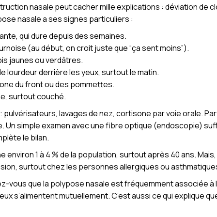
truction nasale peut cacher mille explications : déviation de cl
ose nasale a ses signes particuliers :
ante, qui dure depuis des semaines.
rnoise (au début, on croit juste que “ça sent moins”).
is jaunes ou verdâtres.
 lourdeur derrière les yeux, surtout le matin.
zone du front ou des pommettes.
e, surtout couché.
 pulvérisateurs, lavages de nez, cortisone par voie orale. Parf
Un simple examen avec une fibre optique (endoscopie) suffit 
plète le bilan.
 environ 1 à 4 % de la population, surtout après 40 ans. Mais
ion, surtout chez les personnes allergiques ou asthmatique
vez-vous que la polypose nasale est fréquemment associée à l
x s’alimentent mutuellement. C’est aussi ce qui explique que