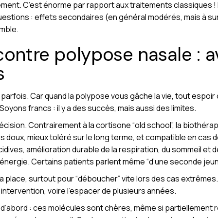
ment. C’est énorme par rapport aux traitements classiques !
estions : effets secondaires (en général modérés, mais à surv
emble.
contre polypose nasale : a
s
, parfois. Car quand la polypose vous gâche la vie, tout espoir 
Soyons francs : il y a des succès, mais aussi des limites.
écision. Contrairement à la cortisone “old school”, la biothérapie
us doux, mieux toléré sur le long terme, et compatible en cas 
dives, amélioration durable de la respiration, du sommeil et de
, l’énergie. Certains patients parlent même “d’une seconde jeu
e sa place, surtout pour “déboucher” vite lors des cas extrêmes
intervention, voire l’espacer de plusieurs années.
ût, d’abord : ces molécules sont chères, même si partielleme