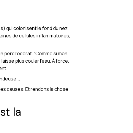
) qui colonisent le fond du nez,
eines de cellules inflammatoires,
On perd l’odorat. “Comme si mon
laisse plus couler l’eau. À force,
ent.
ondeuse...
les causes. Et rendons la chose
t la