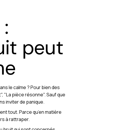
 :
it peut
me
dans le calme ? Pour bien des
nt", "La pièce résonne". Sauf que
s inviter de panique.
ent tout. Parce qu’en matière
rs à rattraper.
du bruit qui sont concernés.