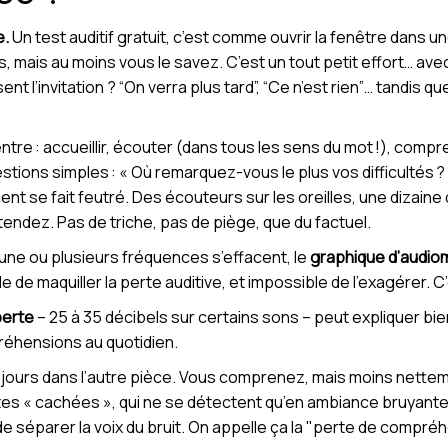
e.
Un test auditif gratuit, c’est comme ouvrir la fenêtre dans u
pas, mais au moins vous le savez. C’est un tout petit effort… av
l’invitation ? “On verra plus tard”, “Ce n’est rien”… tandis que
entre : accueillir, écouter (dans tous les sens du mot !), compr
tions simples : « Où remarquez-vous le plus vos difficultés ? 
ent se fait feutré. Des écouteurs sur les oreilles, une dizai
ndez. Pas de triche, pas de piège, que du factuel.
Si une ou plusieurs fréquences s’effacent, le
graphique d’audio
 de maquiller la perte auditive, et impossible de l’exagérer. C’
perte
– 25 à 35 décibels sur certains sons – peut expliquer bie
réhensions au quotidien.
jours dans l’autre pièce. Vous comprenez, mais moins nettemen
 pertes « cachées », qui ne se détectent qu’en ambiance bruyante
 séparer la voix du bruit. On appelle ça la "perte de compréhe