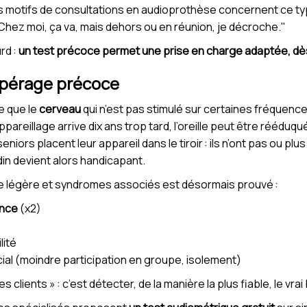
 motifs de consultations en audioprothèse concernent ce ty
"Chez moi, ça va, mais dehors ou en réunion, je décroche."
rd :
un test précoce permet une prise en charge adaptée, dè
epérage précoce
e que le
cerveau
qui n’est pas stimulé sur certaines fréquence
reillage arrive dix ans trop tard, l’oreille peut être rééduqu
eniors placent leur appareil dans le tiroir : ils n’ont pas ou plu
din devient alors handicapant.
me légère et syndromes associés est désormais prouvé :
nce
(x2)
lité
ial (moindre participation en groupe, isolement)
s clients » : c’est détecter, de la manière la plus fiable, le vr