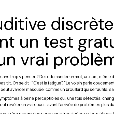
ditive discrète
 un test gratu
 un vrai problè
ille sans trop y penser ? De redemander un mot, un nom, même 
s tilt. On se dit : "C'est la fatigue", "Le voisin parle douceme
peut avancer masquée, comme un brouillard qui se faufile, san
symptômes à peine perceptibles qui, une fois détectés, chang
, peut révéler un vrai souci… avant l’arrivée de problèmes plus du
 non, il n’y a pas que les personnes très âgées ou les métiers 