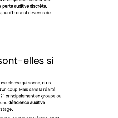
e
perte auditive discrète
,
ujourd’hui sont devenus de
sont-elles si
 une cloche qui sonne, ni un
’un coup. Mais dans la réalité,
 ?", principalement en groupe ou
d'une
déficience auditive
istage.