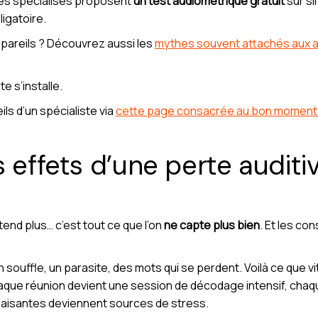
tres spécialisés proposent
un test audiométrique gratuit
sur si
igatoire.
pareils ? Découvrez aussi les
mythes souvent attachés aux ap
e s’installe.
ls d’un spécialiste via
cette page consacrée au bon moment 
 effets d’une perte auditi
tend plus… c’est tout ce que l’on
ne capte plus bien
. Et les co
 souffle, un parasite, des mots qui se perdent. Voilà ce que vi
haque réunion devient une session de décodage intensif, chaq
plaisantes deviennent sources de stress.