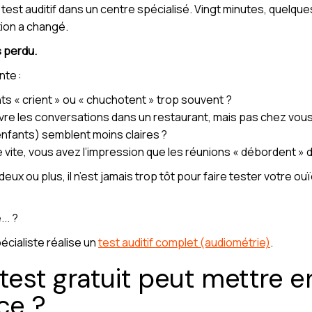
etit test auditif dans un centre spécialisé. Vingt minutes, quel
tion a changé.
s perdu.
nte :
ts « crient » ou « chuchotent » trop souvent ?
ivre les conversations dans un restaurant, mais pas chez vous
nfants) semblent moins claires ?
e vite, vous avez l’impression que les réunions « débordent »
x ou plus, il n’est jamais trop tôt pour faire tester votre ouïe
.. ?
cialiste réalise un
test auditif complet (audiométrie)
.
st gratuit peut mettre e
ce ?