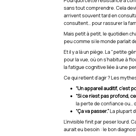
Pourquoi cette résistance à consul
sans tout comprendre. Cela devie
arrivent souvent tard en consul
consultent… pour rassurer la famil
Mais petit à petit, le quotidien 
peu comme si le monde parlait de
Et il y a là un piège. La "petite
pour la vue, où on s’habitue à flo
la fatigue cognitive liée à une per
Ce qui retient d’agir ? Les mythe
“Un appareil auditif, c’est po
“Si ce n’est pas profond, ce
la perte de confiance ou…
“Ça va passer.”
La plupart 
L’invisible finit par peser lourd.
aurait eu besoin : le bon diagno