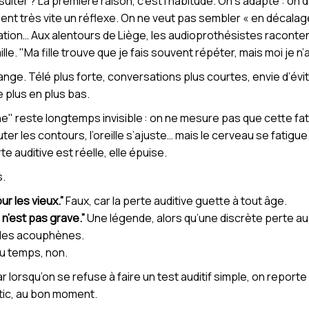
ter ? La première raison, c’est l’habitude. On s’adapte : on devi
nt très vite un réflexe. On ne veut pas sembler « en décalage
tation… Aux alentours de Liège, les audioprothésistes racon
le. "Ma fille trouve que je fais souvent répéter, mais moi je n’
change. Télé plus forte, conversations plus courtes, envie d’év
 plus en plus bas.
 gêne" reste longtemps invisible : on ne mesure pas que cette f
uter les contours, l’oreille s’ajuste… mais le cerveau se fatigue
te auditive est réelle, elle épuise.
s.
ur les vieux.”
Faux, car la perte auditive guette à tout âge.
 n’est pas grave.”
Une légende, alors qu’une discrète perte audi
 des acouphènes.
du temps, non.
 Car lorsqu’on se refuse à faire un test auditif simple, on repor
stic, au bon moment.