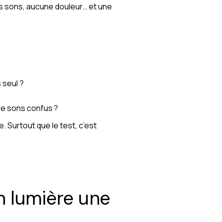
ques sons, aucune douleur… et une
 seul ?
 de sons confus ?
. Surtout que le test, c’est
n lumière une