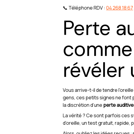
📞 Téléphone RDV :
04 268 18 67
Perte au
comment
révéler
Vous arrive-t-il de tendre l’ore
gens, ces petits signes ne font pa
la discrétion d’une
perte auditive
La vérité ? Ce sont parfois ces 
d’oreille, un test gratuit, rapide
Alors, oubliez les idées reçues :