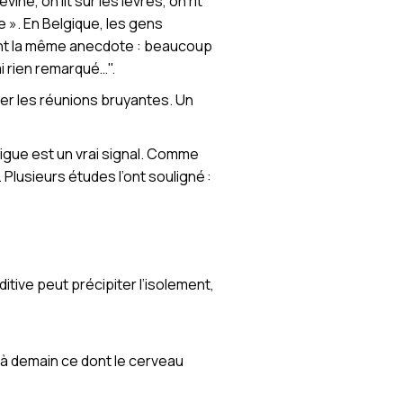
ne, on lit sur les lèvres, on rit
 ». En Belgique, les gens
tent la même anecdote : beaucoup
ai rien remarqué…".
iter les réunions bruyantes. Un
atigue est un vrai signal. Comme
. Plusieurs études l’ont souligné :
tive peut précipiter l’isolement,
te à demain ce dont le cerveau