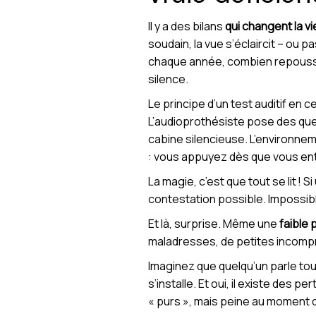
Il y a des bilans
qui changent la vi
soudain, la vue s’éclaircit – ou 
chaque année, combien repoussent 
silence.
Le principe d’un test auditif en c
L’audioprothésiste pose des ques
cabine silencieuse. L’environnem
: vous appuyez dès que vous ente
La magie, c’est que tout se lit ! 
contestation possible. Impossible
Et là, surprise. Même une
faible 
maladresses, de petites incomp
Imaginez que quelqu’un parle tou
s’installe. Et oui, il existe des
« purs », mais peine au moment de