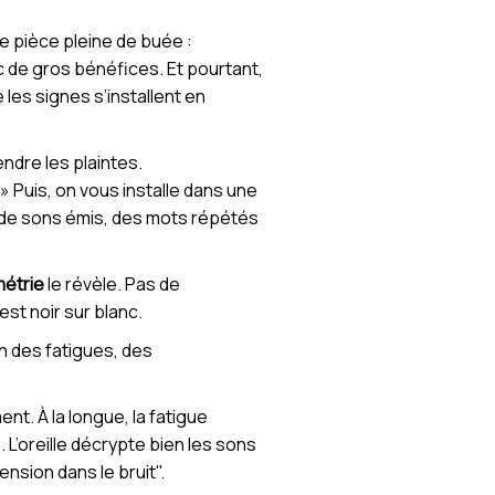
ne pièce pleine de buée :
ec de gros bénéfices. Et pourtant,
 les signes s’installent en
endre les plaintes.
» Puis, on vous installe dans une
ne de sons émis, des mots répétés
métrie
le révèle. Pas de
est noir sur blanc.
n des fatigues, des
t. À la longue, la fatigue
. L’oreille décrypte bien les sons
nsion dans le bruit".