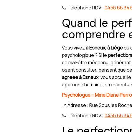
📞 Téléphone RDV :
0456 66 34 
Quand le perf
comprendre e
Vous vivez
à Esneux
,
à Liège
ou d
psychologique ? Si le
perfection
de mal-être méconnu, générant d
osent consulter, pensant que ce
agréée à Esneux
, vous accueil
approche humaine et respectue
Psychologue – Mme Diane Perro
📍 Adresse : Rue Sous les Roche
📞 Téléphone RDV :
0456 66 34 
Le perfectio