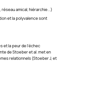
 réseau amical, hiérarchie...)
tion et la polyvalence sont
 et la peur de l’échec
nte de Stoeber et al. met en
èmes relationnels (Stoeber J, et