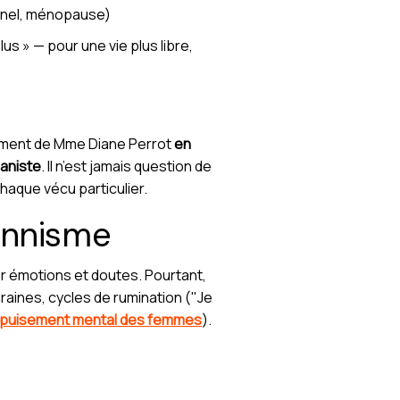
nnel, ménopause)
us » — pour une vie plus libre,
nement de Mme Diane Perrot
en
aniste
. Il n’est jamais question de
haque vécu particulier.
onnisme
r émotions et doutes. Pourtant,
raines, cycles de rumination ("Je
puisement mental des femmes
).