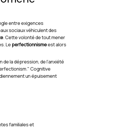
ngle entre exigences
eaux sociaux véhiculent des
te
. Cette volonté de tout mener
es. Le
perfectionnisme
est alors
n de la dépression, de l’anxiété
perfectionism." Cognitive
idiennement un épuisement
tes familiales et