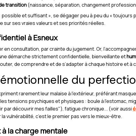
e transition
(naissance, séparation, changement professio
« possible et suffisant », se dégager peu à peu du « toujours pl
 sur ses vraies valeurs et ses priorités réelles.
identiel à Esneux
r en consultation, par crainte du jugement. Or, l’accompag
 une démarche strictement confidentielle, bienveillante et
hum
couter, de comprendre et de s’adapter à chaque histoire et à c
 émotionnelle du perfecti
riment rarement leur malaise à l’extérieur, préférant masque
 les tensions psychiques et physiques : boule à l’estomac, mig
nir par découvrir mes failles"), fatigue chronique... (voir aussi
é
ir la vulnérabilité, c’est le premier pas vers le mieux-être.
t à la charge mentale