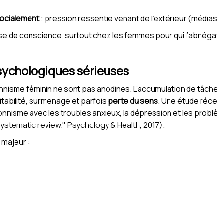
socialement
: pression ressentie venant de l’extérieur (médias,
 prise de conscience, surtout chez les femmes pour qui l’abnéga
ychologiques sérieuses
isme féminin ne sont pas anodines. L’accumulation de tâches
itabilité, surmenage et parfois
perte du sens
. Une étude réce
ionnisme avec les troubles anxieux, la dépression et les probl
 systematic review." Psychology & Health, 2017).
 majeur :