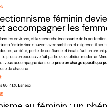
69
ectionnisme féminin devien
t accompagner les femm
ans les environs, et la recherche incessante de la perfection
nisme
féminin rime souvent avec ambition et exigence, il peut
outes, anxiété, perte de confiance et insatisfaction chroni
tte pression excessive fait partie du quotidien moderne. Mm
le et vous accompagne dans une
prise en charge spécifique p
use de chacune.
t
s 86, 4130 Esneux
69
nnisme au féminin : un ph