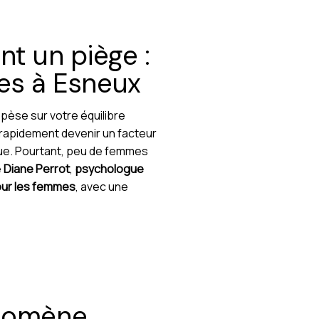
t un piège :
es à Esneux
 pèse sur votre équilibre
 rapidement devenir un facteur
que. Pourtant, peu de femmes
e
Diane Perrot
,
psychologue
our les femmes
, avec une
énomène