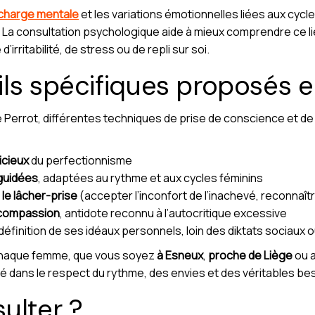
charge mentale
et les variations émotionnelles liées aux cyc
La consultation psychologique aide à mieux comprendre ce li
irritabilité, de stress ou de repli sur soi.
ls spécifiques proposés 
 Perrot, différentes techniques de prise de conscience et 
icieux
du perfectionnisme
 guidées
, adaptées au rythme et aux cycles féminins
le lâcher-prise
(accepter l’inconfort de l’inachevé, reconnaîtr
-compassion
, antidote reconnu à l’autocritique excessive
définition de ses idéaux personnels, loin des diktats sociaux o
 chaque femme, que vous soyez
à Esneux
,
proche de Liège
ou a
ans le respect du rythme, des envies et des véritables beso
ulter ?