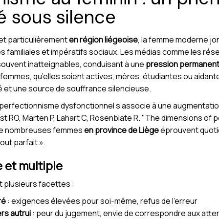
 sous silence
et particulièrement
en région liégeoise
, la femme moderne jo
s familiales et impératifs sociaux. Les médias comme les rés
souvent inatteignables, conduisant à une
pression permanen
emmes, qu’elles soient actives, mères, étudiantes ou aidant
é et une source de souffrance silencieuse.
 le perfectionnisme dysfonctionnel s’associe à une augmentatio
rost RO, Marten P, Lahart C, Rosenblate R. "The dimensions of 
 De nombreuses femmes
en province de Liège
éprouvent quot
out parfait ».
et multiple
 plusieurs facettes :
ré
: exigences élevées pour soi-même, refus de l’erreur
rs autrui
: peur du jugement, envie de correspondre aux atten