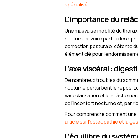
spécialisé
.
L’importance du relâ
Une mauvaise mobilité du thorax 
nocturnes, voire parfois les apn
correction posturale, détente du
élément clé pour l’endormisseme
L’axe viscéral : diges
De nombreux troubles du sommeil
nocturne perturbent le repos. L’o
vascularisation et le relâchemen
de l’inconfort nocturne et, par r
Pour comprendre comment une ap
article sur l’ostéopathie et la ge
L’équilibre du systèm