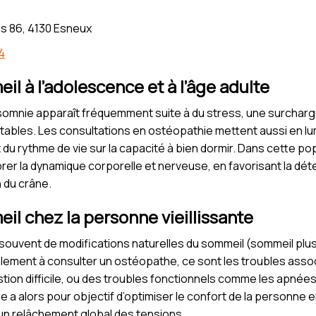
s 86, 4130 Esneux
4
il à l’adolescence et à l’âge adulte
’insomnie apparaît fréquemment suite à du stress, une surcharg
tables. Les consultations en ostéopathie mettent aussi en lu
t du rythme de vie sur la capacité à bien dormir. Dans cette po
rer la dynamique corporelle et nerveuse, en favorisant la déte
n du crâne.
il chez la personne vieillissante
ouvent de modifications naturelles du sommeil (sommeil plus 
lement à consulter un ostéopathe, ce sont les troubles assoc
stion difficile, ou des troubles fonctionnels comme les apné
 a alors pour objectif d’optimiser le confort de la personne 
t un relâchement global des tensions.