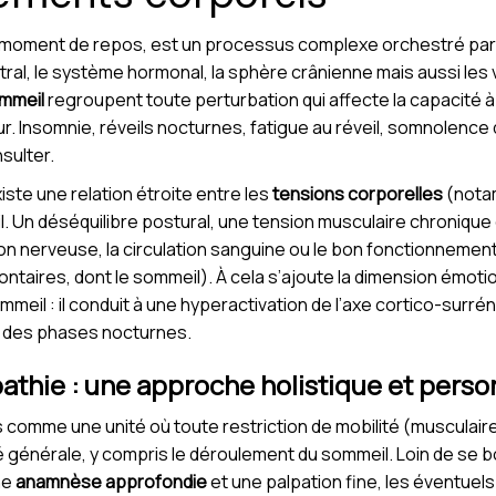
le moment de repos, est un processus complexe orchestré par
ral, le système hormonal, la sphère crânienne mais aussi les
ommeil
regroupent toute perturbation qui affecte la capacité à
r. Insomnie, réveils nocturnes, fatigue au réveil, somnolence 
sulter.
iste une relation étroite entre les
tensions corporelles
(notam
l. Un déséquilibre postural, une tension musculaire chronique 
ion nerveuse, la circulation sanguine ou le bon fonctionnem
lontaires, dont le sommeil). À cela s’ajoute la dimension émotio
mmeil : il conduit à une hyperactivation de l’axe cortico-surr
ée des phases nocturnes.
pathie : une approche holistique et perso
 comme une unité où toute restriction de mobilité (musculaires
é générale, y compris le déroulement du sommeil. Loin de se 
ne
anamnèse approfondie
et une palpation fine, les éventue