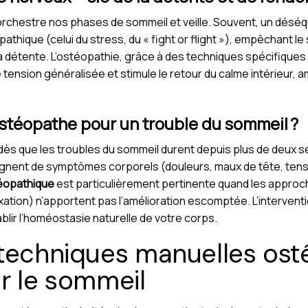
hestre nos phases de sommeil et veille. Souvent, un déséquil
athique (celui du stress, du « fight or flight »), empêchant 
la détente. L’ostéopathie, grâce à des techniques spécifique
ension généralisée et stimule le retour du calme intérieur, amél
stéopathe pour un trouble du sommeil ?
ès que les troubles du sommeil durent depuis plus de deux sem
agnent de symptômes corporels (douleurs, maux de tête, tens
téopathique
est particulièrement pertinente quand les appro
xation) n’apportent pas l’amélioration escomptée. L’interven
blir l’homéostasie naturelle de votre corps.
 techniques manuelles os
r le sommeil