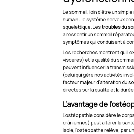
Le sommeil, loin d’être un simp
humain : le système nerveux cent
squelettique. Les
troubles du s
à ressentir un sommeil réparateu
symptômes qui conduisent à con
Les recherches montrent qu’il ex
viscères) et la qualité du sommei
peuvent influencer la transmiss
(celui qui gère nos activités invo
facteur majeur d’altération du so
directes sur la qualité et la dur
L’avantage de l’ostéo
L’ostéopathie considère le corps
crâniennes) peut altérer la sant
isolé, l’ostéopathe relève, par u