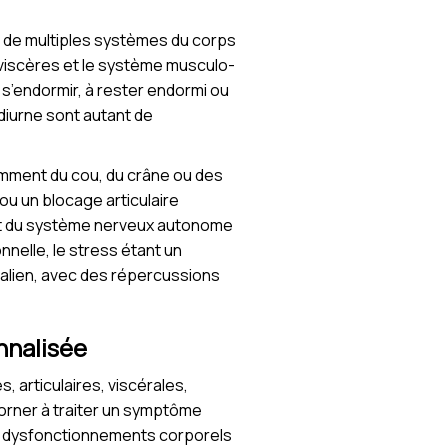
 de multiples systèmes du corps
 viscères et le système musculo-
 s’endormir, à rester endormi ou
diurne sont autant de
ment du cou, du crâne ou des
ou un blocage articulaire
ent du système nerveux autonome
nnelle, le stress étant un
énalien, avec des répercussions
nnalisée
, articulaires, viscérales,
borner à traiter un symptôme
ls dysfonctionnements corporels