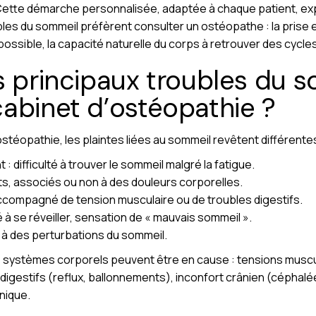
 Cette démarche personnalisée, adaptée à chaque patient, exp
les du sommeil préfèrent consulter un ostéopathe : la prise e
possible, la capacité naturelle du corps à retrouver des cycl
s principaux troubles du 
abinet d’ostéopathie ?
ostéopathie, les plaintes liées au sommeil revêtent différente
 difficulté à trouver le sommeil malgré la fatigue.
s, associés ou non à des douleurs corporelles.
ccompagné de tension musculaire ou de troubles digestifs.
é à se réveiller, sensation de « mauvais sommeil ».
 à des perturbations du sommeil.
ts systèmes corporels peuvent être en cause : tensions muscu
 digestifs (reflux, ballonnements), inconfort crânien (céphalée
nique.