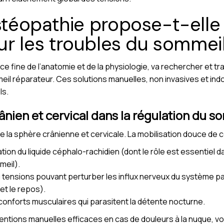
téopathie propose-t-elle 
r les troubles du sommeil
 fine de l’anatomie et de la physiologie, va rechercher et tra
eil réparateur. Ces solutions manuelles, non invasives et ind
ls.
ânien et cervical dans la régulation du s
e la sphère crânienne et cervicale. La mobilisation douce de c
tion du liquide céphalo-rachidien (dont le rôle est essentiel da
meil).
tensions pouvant perturber les influx nerveux du système pa
et le repos).
conforts musculaires qui parasitent la détente nocturne.
rventions manuelles efficaces en cas de douleurs à la nuque, v