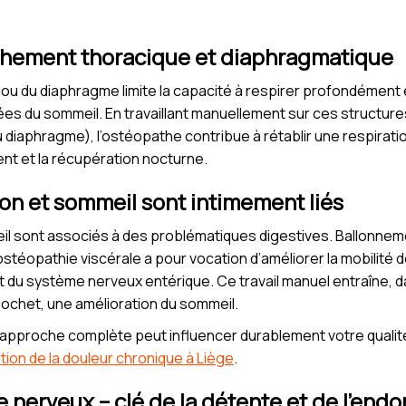
chement thoracique et diaphragmatique
ou du diaphragme limite la capacité à respirer profondément et
ées du sommeil. En travaillant manuellement sur ces structure
 diaphragme), l’ostéopathe contribue à rétablir une respiratio
nt et la récupération nocturne.
tion et sommeil sont intimement liés
 sont associés à des problématiques digestives. Ballonnemen
stéopathie viscérale a pour vocation d’améliorer la mobilité d
t du système nerveux entérique. Ce travail manuel entraîne, 
icochet, une amélioration du sommeil.
proche complète peut influencer durablement votre qualité
stion de la douleur chronique à Liège
.
e nerveux – clé de la détente et de l’en