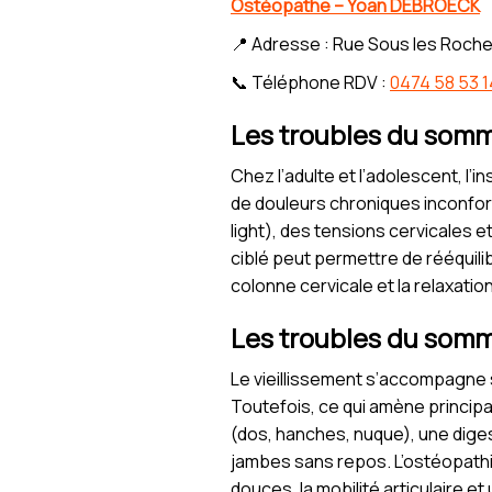
Ostéopathe – Yoan DEBROECK
📍 Adresse : Rue Sous les Roche
📞 Téléphone RDV :
0474 58 53 1
Les troubles du somme
Chez l’adulte et l’adolescent, l
de douleurs chroniques inconfor
light), des tensions cervicales e
ciblé peut permettre de rééquilib
colonne cervicale et la relaxatio
Les troubles du somme
Le vieillissement s’accompagne s
Toutefois, ce qui amène principa
(dos, hanches, nuque), une dige
jambes sans repos. L’ostéopathie
douces, la mobilité articulaire e