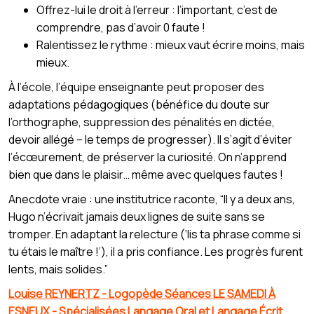
Offrez-lui le droit à l’erreur : l’important, c’est de
comprendre, pas d’avoir 0 faute !
Ralentissez le rythme : mieux vaut écrire moins, mais
mieux.
À l’école, l’équipe enseignante peut proposer des
adaptations pédagogiques (bénéfice du doute sur
l’orthographe, suppression des pénalités en dictée,
devoir allégé – le temps de progresser). Il s’agit d’éviter
l’écœurement, de préserver la curiosité. On n’apprend
bien que dans le plaisir… même avec quelques fautes !
Anecdote vraie : une institutrice raconte, “Il y a deux ans,
Hugo n’écrivait jamais deux lignes de suite sans se
tromper. En adaptant la relecture (‘lis ta phrase comme si
tu étais le maître !’), il a pris confiance. Les progrès furent
lents, mais solides.”
Louise REYNERTZ - Logopède Séances LE SAMEDI À
ESNEUX - Spécialisées Langage Oral et Langage Écrit