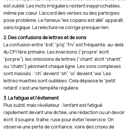
est oublié. Les mots irréguliers restent inapprochables,
même par cœur. L’accord des verbes ou des participes
pose problème. Le fameux “les copains est allé” apparaît,
sans logique. La relecture ne corrige presque rien.
2. Des confusions de lettres et de sons
La confusion entre “b/d”, “p/q”, “f/v” est fréquente, au-delà
du CP/1ère primaire. Les inversions (“propre” écrit
“porpre”), les omissions de lettres (“chant” écrit “chantt”
ou “chatn”) jalonnent chaque ligne. Les sons complexes
sont massés : “ch” devient “sh”, “oi” devient “wa”. Les
lettres muettes sont oubliées. Cela dépasse le “petit
retard”, c’est une tempête régulière.
3. La fatigue et l’évitement
Plus subtil, mais révélateur : l’enfant est fatigué
rapidement devant une dictée, une rédaction ou un devoir
écrit. Il soupire, traîne, ruse pour éviter l’exercice. On
observe une perte de confiance, voire des crises de