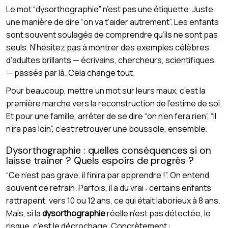
Le mot “dysorthographie” n’est pas une étiquette. Juste
une manière de dire “on va t’aider autrement”. Les enfants
sont souvent soulagés de comprendre qu’ils ne sont pas
seuls. N’hésitez pas à montrer des exemples célèbres
d’adultes brillants — écrivains, chercheurs, scientifiques
— passés par là. Cela change tout.
Pour beaucoup, mettre un mot sur leurs maux, c’est la
première marche vers la reconstruction de l’estime de soi.
Et pour une famille, arrêter de se dire “on n’en fera rien”, “il
n’ira pas loin”, c’est retrouver une boussole, ensemble.
Dysorthographie : quelles conséquences si on
laisse traîner ? Quels espoirs de progrès ?
“Ce n’est pas grave, il finira par apprendre !”. On entend
souvent ce refrain. Parfois, il a du vrai : certains enfants
rattrapent, vers 10 ou 12 ans, ce qui était laborieux à 8 ans.
Mais, si la
dysorthographie
réelle n’est pas détectée, le
risque, c’est le décrochage. Concrètement :