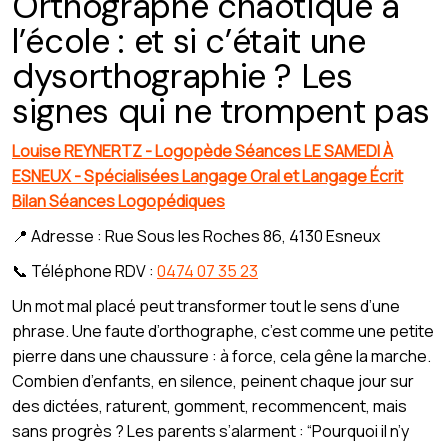
Orthographe chaotique à
l’école : et si c’était une
dysorthographie ? Les
signes qui ne trompent pas
Louise REYNERTZ - Logopède Séances LE SAMEDI À
ESNEUX - Spécialisées Langage Oral et Langage Écrit
Bilan Séances Logopédiques
📍 Adresse : Rue Sous les Roches 86, 4130 Esneux
📞 Téléphone RDV :
0474 07 35 23
Un mot mal placé peut transformer tout le sens d’une
phrase. Une faute d’orthographe, c’est comme une petite
pierre dans une chaussure : à force, cela gêne la marche.
Combien d’enfants, en silence, peinent chaque jour sur
des dictées, raturent, gomment, recommencent, mais
sans progrès ? Les parents s’alarment : “Pourquoi il n’y