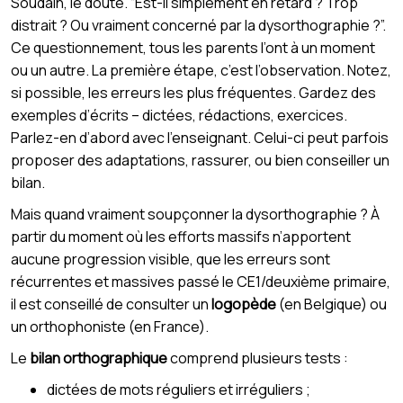
Soudain, le doute. “Est-il simplement en retard ? Trop
distrait ? Ou vraiment concerné par la dysorthographie ?”.
Ce questionnement, tous les parents l’ont à un moment
ou un autre. La première étape, c’est l’observation. Notez,
si possible, les erreurs les plus fréquentes. Gardez des
exemples d’écrits – dictées, rédactions, exercices.
Parlez-en d’abord avec l’enseignant. Celui-ci peut parfois
proposer des adaptations, rassurer, ou bien conseiller un
bilan.
Mais quand vraiment soupçonner la dysorthographie ? À
partir du moment où les efforts massifs n’apportent
aucune progression visible, que les erreurs sont
récurrentes et massives passé le CE1/deuxième primaire,
il est conseillé de consulter un
logopède
(en Belgique) ou
un orthophoniste (en France).
Le
bilan orthographique
comprend plusieurs tests :
dictées de mots réguliers et irréguliers ;