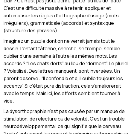
clair ? Ce n’est pas juste écrire “patte” au lieu de “pâte”.
C’est une difficulté massive à retenir, appliquer et
automatiser les règles d’orthographe d’usage (mots
irréguliers), grammaticale (accords) et syntaxique
(structure des phrases).
Imaginez un puzzle dont on ne verrait jamais tout le
dessin. L’enfant tâtonne, cherche, se trompe, semble
oublier d’une semaine à l’autre les mêmes mots. Les
accords ? “Les chats dorts” au lieu de “dorment”. Le pluriel
? Volatilisé. Des lettres manquent, sont inversées. Un
parent observe : “Il confond b et d, il oublie toujours les
accents”. Si c’était pure distraction, cela s’améliorerait
avec le temps. Mais ici, les efforts semblent tourner à
vide.
La dysorthographie n’est pas causée par un manque de
stimulation, de relecture ou de volonté. C’est un trouble
neurodéveloppemental, ce qui signifie que le cerveau
“traite” autrement les sons et la mémoire orthographique.