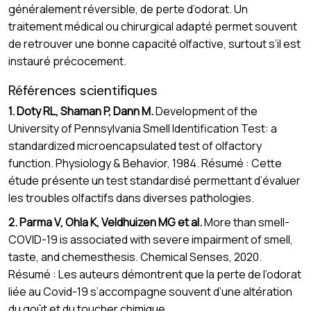
généralement réversible, de perte d’odorat. Un
traitement médical ou chirurgical adapté permet souvent
de retrouver une bonne capacité olfactive, surtout s’il est
instauré précocement.
Références scientifiques
1. Doty RL, Shaman P, Dann M.
Development of the
University of Pennsylvania Smell Identification Test: a
standardized microencapsulated test of olfactory
function. Physiology & Behavior, 1984. Résumé : Cette
étude présente un test standardisé permettant d’évaluer
les troubles olfactifs dans diverses pathologies.
2. Parma V, Ohla K, Veldhuizen MG et al.
More than smell-
COVID-19 is associated with severe impairment of smell,
taste, and chemesthesis. Chemical Senses, 2020.
Résumé : Les auteurs démontrent que la perte de l’odorat
liée au Covid-19 s’accompagne souvent d’une altération
du goût et du toucher chimique.