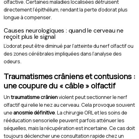
olfactive. Certaines maladies localisées détruisent
directement l’épithélium, rendant la perte d’odorat plus
longue à compenser.
Causes neurologiques : quand le cerveau ne
reçoit plus le signal
L’odorat peut être diminué par l’atteinte du nerf olfactif ou
des zones cérébrales impliquées dans l’analyse des
odeurs.
Traumatismes crâniens et contusions :
une coupure du « câble » olfactif
Un
traumatisme crânien
violent peut sectionner le nerf
olfactif qui relie le nez au cerveau. Cela provoque souvent
une
anosmie définitive
. La chirurgie ORL et les soins de
rééducation sensorielle peuvent parfois atténuer les
séquelles, mais la récupération est incertaine. Ce cas doit
toujours déclencher une consultation rapide chez un