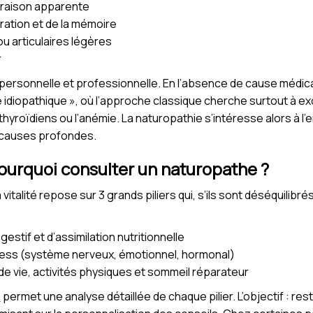
 raison apparente
ration et de la mémoire
u articulaires légères
r
 personnelle et professionnelle. En l’absence de cause médical
e idiopathique », où l’approche classique cherche surtout à e
yroïdiens ou l’anémie. La naturopathie s’intéresse alors à l
 causes profondes.
ourquoi consulter un naturopathe ?
vitalité repose sur 3 grands piliers qui, s’ils sont déséquilib
estif et d’assimilation nutritionnelle
tress (système nerveux, émotionnel, hormonal)
de vie, activités physiques et sommeil réparateur
é
permet une analyse détaillée de chaque pilier. L’objectif : res