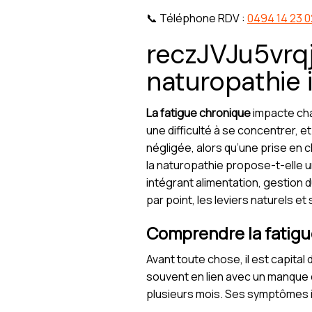
📞 Téléphone RDV :
0494 14 23 0
reczJVJu5vrqjF
naturopathie i
La fatigue chronique
impacte cha
une difficulté à se concentrer, e
négligée, alors qu’une prise en 
la naturopathie propose-t-elle u
intégrant alimentation, gestion 
par point, les leviers naturels e
Comprendre la fatigu
Avant toute chose, il est capital 
souvent en lien avec un manque d
plusieurs mois. Ses symptômes i