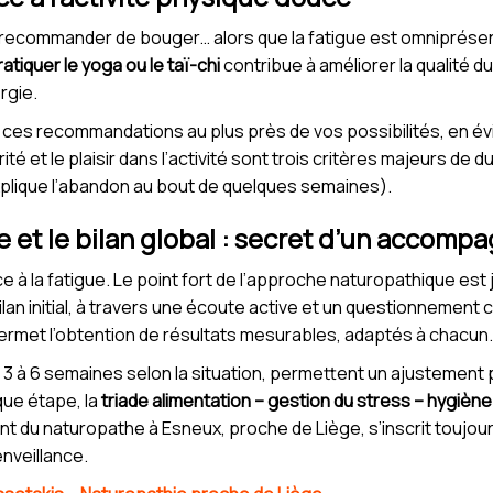
 de recommander de bouger… alors que la fatigue est omniprésen
atiquer le yoga ou le taï-chi
contribue à améliorer la qualité du
rgie.
ces recommandations au plus près de vos possibilités, en évita
rité et le plaisir dans l’activité sont trois critères majeurs de 
xplique l’abandon au bout de quelques semaines).
le et le bilan global : secret d’un accom
à la fatigue. Le point fort de l’approche naturopathique est
bilan initial, à travers une écoute active et un questionnement c
ermet l’obtention de résultats mesurables, adaptés à chacun.
 3 à 6 semaines selon la situation, permettent un ajustement 
que étape, la
triade alimentation – gestion du stress – hygièn
t du naturopathe à Esneux, proche de Liège, s’inscrit toujo
enveillance.