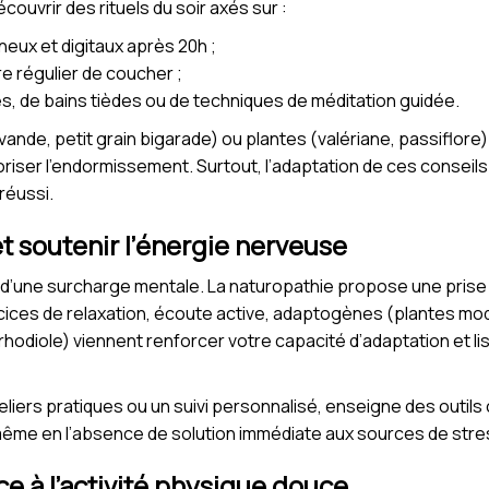
ouvrir des rituels du soir axés sur :
ineux et digitaux après 20h ;
re régulier de coucher ;
es, de bains tièdes ou de techniques de méditation guidée.
vande, petit grain bigarade) ou plantes (valériane, passiflore) 
oriser l’endormissement. Surtout, l’adaptation de ces conseils
 réussi.
 et soutenir l’énergie nerveuse
n d’une surcharge mentale. La naturopathie propose une prise
ices de relaxation, écoute active, adaptogènes (plantes modu
odiole) viennent renforcer votre capacité d’adaptation et liss
eliers pratiques ou un suivi personnalisé, enseigne des outil
 même en l’absence de solution immédiate aux sources de stre
âce à l’activité physique douce