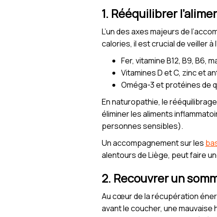
1. Rééquilibrer l’alim
L’un des axes majeurs de l’acco
calories, il est crucial de veiller à
Fer, vitamine B12, B9, B6, m
Vitamines D et C, zinc et an
Oméga-3 et protéines de qu
En naturopathie, le rééquilibrage 
éliminer les aliments inflammato
personnes sensibles).
Un accompagnement sur les
bas
alentours de Liège, peut faire u
2. Recouvrer un somm
Au cœur de la récupération éner
avant le coucher, une mauvaise 