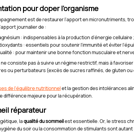
entation pour doper l’organisme
mpagnement est de restaurer l’apport en micronutriments, tr
 l’apport journalier de :
agnésium : indispensables à la production d’énergie cellulaire 
tioxydants : essentiels pour soutenir l’immunité et éviter l’ép
alité : pour maintenir une bonne fonction musculaire et nerv
ne consiste pas à suivre un régime restrictif, mais à favoriser 
ires ou perturbateurs (excès de sucres raffinés, de gluten ou 
es de l’équilibre nutritionnel
et la gestion des intolérances al
ne différence majeure pour la récupération.
eil réparateur
gétique, la
qualité du sommeil
est essentielle. Or, le stress ch
hygiène du soir ou la consommation de stimulants sont autant