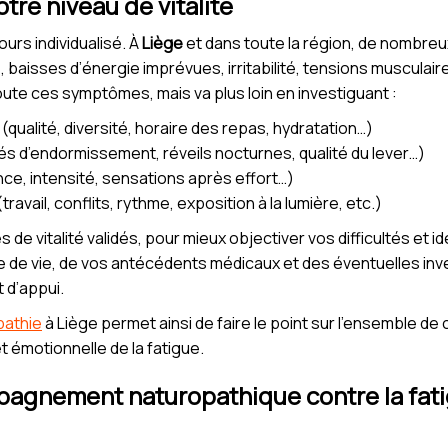
otre niveau de vitalité
ours individualisé. À
Liège
et dans toute la région, de nombre
cile, baisses d’énergie imprévues, irritabilité, tensions musculai
ute ces symptômes, mais va plus loin en investiguant :
(qualité, diversité, horaire des repas, hydratation…)
tés d’endormissement, réveils nocturnes, qualité du lever…)
nce, intensité, sensations après effort…)
ravail, conflits, rythme, exposition à la lumière, etc.)
de vitalité validés, pour mieux objectiver vos difficultés et ide
ire de vie, de vos antécédents médicaux et des éventuelles in
 d’appui.
pathie
à Liège permet ainsi de faire le point sur l’ensemble de 
t émotionnelle de la fatigue.
mpagnement naturopathique contre la fati