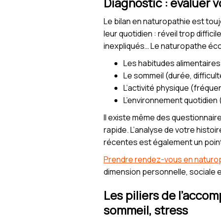
Diagnostic : évaluer v
Le bilan en naturopathie est touj
leur quotidien : réveil trop diffi
inexpliqués… Le naturopathe éco
Les habitudes alimentaires 
Le sommeil (durée, difficul
L’activité physique (fréque
L’environnement quotidien (t
Il existe même des questionnaires 
rapide. L’analyse de votre histo
récentes est également un point
Prendre rendez-vous en naturo
dimension personnelle, sociale e
Les piliers de l’acco
sommeil, stress