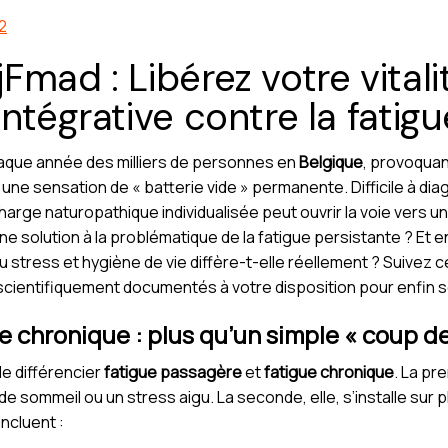
2
mad : Libérez votre vitali
ntégrative contre la fatig
que année des milliers de personnes en
Belgique
, provoquan
t une sensation de « batterie vide » permanente. Difficile à dia
charge naturopathique individualisée peut ouvrir la voie vers 
ne solution à la problématique de la fatigue persistante ? Et 
du stress et hygiène de vie diffère-t-elle réellement ? Suivez
t scientifiquement documentés à votre disposition pour enfin s
e chronique : plus qu’un simple « coup d
de différencier
fatigue passagère
et
fatigue chronique
. La pr
e sommeil ou un stress aigu. La seconde, elle, s’installe sur 
ncluent :