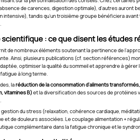
misant sur la personnalisation des conseils. Chez certaines p
absence de carences, digestion optimale), d’autres auront be
on intensive), tandis qu’un troisième groupe bénéficiera ava
.
 scientifique : ce que disent les études 
ournit de nombreux éléments soutenant la pertinence de l’app
te. Ainsi, plusieurs publications (cf. section références) mont
adaptée, optimiser la qualité du sommeil et apprendre à gérer 
 fatigue à long terme.
des, la
réduction de la consommation d’aliments transformés, 
, vitamines B)
et la diversification des sources de protéines
.
de gestion du stress (relaxation, cohérence cardiaque, médita
ue et de douleurs associées. Le couplage alimentation + régul
tique complémentaire dans la fatigue chronique et le syndr