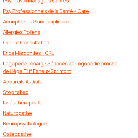
Psy Travail Managers Cadres
Psy Professionnels de la Santé + Care
Acouphènes Pluridisciplinaire
Allergies Pollens
Odorat Consultation
Erica Marcondes - ORL
Logopède Lénaïg - Séances de Logopédie proche
de Liège Tilff Esneux Sprimont
Appareils Auditifs
Stop tabac
Kinésithérapeute
Naturopathe
Neuropsychologue
Ostéopathe