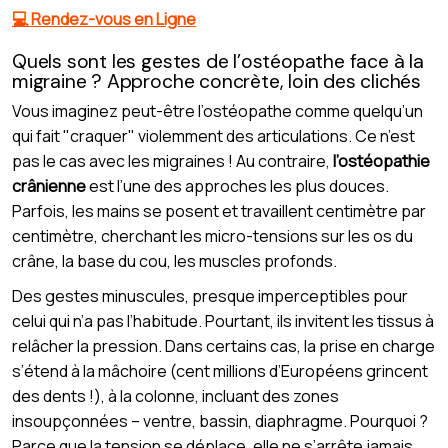
💻 Rendez-vous en Ligne
Quels sont les gestes de l’ostéopathe face à la
migraine ? Approche concrète, loin des clichés
Vous imaginez peut-être l’ostéopathe comme quelqu’un
qui fait "craquer" violemment des articulations. Ce n’est
pas le cas avec les migraines ! Au contraire,
l’ostéopathie
crânienne
est l’une des approches les plus douces.
Parfois, les mains se posent et travaillent centimètre par
centimètre, cherchant les micro-tensions sur les os du
crâne, la base du cou, les muscles profonds.
Des gestes minuscules, presque imperceptibles pour
celui qui n’a pas l’habitude. Pourtant, ils invitent les tissus à
relâcher la pression. Dans certains cas, la prise en charge
s’étend à la mâchoire (cent millions d’Européens grincent
des dents !), à la colonne, incluant des zones
insoupçonnées – ventre, bassin, diaphragme. Pourquoi ?
Parce que la tension se déplace, elle ne s’arrête jamais