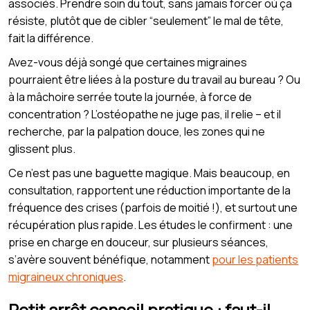
associés. Prendre soin du tout, sans jamais forcer où ça
résiste, plutôt que de cibler “seulement” le mal de tête,
fait la différence.
Avez-vous déjà songé que certaines migraines
pourraient être liées à la posture du travail au bureau ? Ou
à la mâchoire serrée toute la journée, à force de
concentration ? L’ostéopathe ne juge pas, il relie – et il
recherche, par la palpation douce, les zones qui ne
glissent plus.
Ce n’est pas une baguette magique. Mais beaucoup, en
consultation, rapportent une réduction importante de la
fréquence des crises (parfois de moitié !), et surtout une
récupération plus rapide. Les études le confirment : une
prise en charge en douceur, sur plusieurs séances,
s’avère souvent bénéfique, notamment
pour les patients
migraineux chroniques
.
Petit arrêt conseil pratique : faut-il