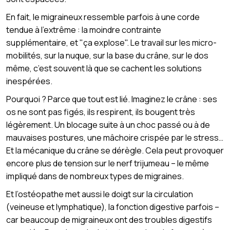
En fait, le migraineux ressemble parfois à une corde
tendue à l’extrême : la moindre contrainte
supplémentaire, et "ça explose". Le travail sur les micro-
mobilités, sur la nuque, sur la base du crâne, sur le dos
même, c’est souvent là que se cachent les solutions
inespérées.
Pourquoi ? Parce que tout est lié. Imaginez le crâne : ses
os ne sont pas figés, ils respirent, ils bougent très
légèrement. Un blocage suite à un choc passé ou à de
mauvaises postures, une mâchoire crispée par le stress…
Et la mécanique du crâne se dérègle. Cela peut provoquer
encore plus de tension sur le nerf trijumeau – le même
impliqué dans de nombreux types de migraines.
Et l’ostéopathe met aussi le doigt sur la circulation
(veineuse et lymphatique), la fonction digestive parfois –
car beaucoup de migraineux ont des troubles digestifs