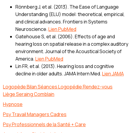
Rönnberg J, et al. (2013). The Ease of Language
Understanding (ELU) model: theoretical, empirical,
and clinical advances. Frontiers in Systems
Neuroscience.
Lien PubMed
Gatehouse S, et al. (2006). Effects of age and
hearing loss on spatial release in a complex auditory
environment. Journal of the Acoustical Society of
America.
Lien PubMed
Lin FR, et al. (2013). Hearing loss and cognitive
decline in older adults. JAMA Intern Med.
Lien JAMA
Logopède Bilan Séances Logopédie Rendez-vous
Liège Seraing Comblain
Hypnose
Psy Travail Managers Cadres
Psy Professionnels de la Santé + Care