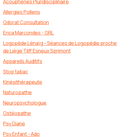
Acouphènes Pluridisciplinaire
Allergies Pollens
Odorat Consultation
Erica Marcondes - ORL
Logopède Lénaïg - Séances de Logopédie proche
de Liège Tilff Esneux Sprimont
Appareils Auditifs
Stop tabac
Kinésithérapeute
Naturopathe
Neuropsychologue
Ostéopathe
Psy Diane
Psy Enfant - Ado