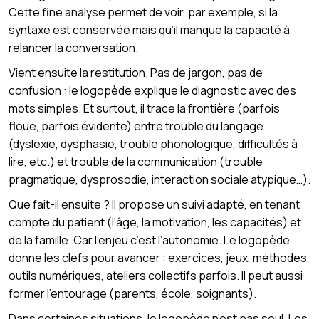
Cette fine analyse permet de voir, par exemple, si la
syntaxe est conservée mais qu’il manque la capacité à
relancer la conversation.
Vient ensuite la restitution. Pas de jargon, pas de
confusion : le logopède explique le diagnostic avec des
mots simples. Et surtout, il trace la frontière (parfois
floue, parfois évidente) entre trouble du langage
(dyslexie, dysphasie, trouble phonologique, difficultés à
lire, etc.) et trouble de la communication (trouble
pragmatique, dysprosodie, interaction sociale atypique…).
Que fait-il ensuite ? Il propose un suivi adapté, en tenant
compte du patient (l’âge, la motivation, les capacités) et
de la famille. Car l’enjeu c’est l’autonomie. Le logopède
donne les clefs pour avancer : exercices, jeux, méthodes,
outils numériques, ateliers collectifs parfois. Il peut aussi
former l’entourage (parents, école, soignants).
Dans certaines situations, le logopède n’est pas seul. Les