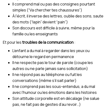
Il comprend mal ou pas des consignes pourtant
simples (“Va chercher tes chaussures”)
À l’écrit, il inverse des lettres, oublie des sons, saute
des mots (“lapin” devient “pain”)
Son discours est difficile à suivre, même pour la
famille ou les enseignants
Et pour les
troubles de la communication
:
L’enfant a du mal à regarder dans les yeux ou
détourne le regard en permanence
Il ne respecte pas le tour de parole (coupe les
autres ou ne parle jamais sans sollicitation)
Il ne répond pas au téléphone ou fuit les
conversations (même s’il sait parler)
Il ne comprend pas les sous-entendus, a du mal
avec l’humour ou les émotions dans les histoires
Son attitude corporelle est en décalage (ne salue
pas, ne fait pas de gestes d’au revoir…)