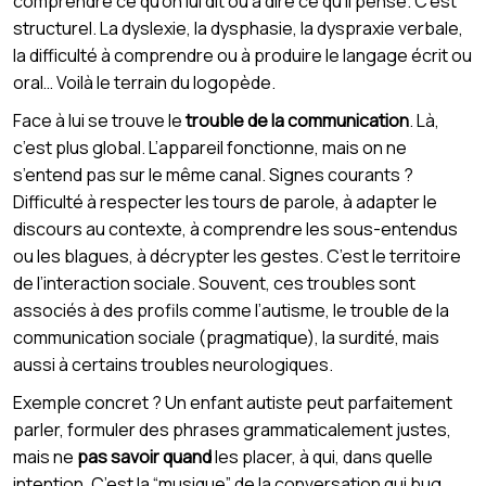
comprendre ce qu’on lui dit ou à dire ce qu’il pense. C’est
structurel. La dyslexie, la dysphasie, la dyspraxie verbale,
la difficulté à comprendre ou à produire le langage écrit ou
oral… Voilà le terrain du logopède.
Face à lui se trouve le
trouble de la communication
. Là,
c’est plus global. L’appareil fonctionne, mais on ne
s’entend pas sur le même canal. Signes courants ?
Difficulté à respecter les tours de parole, à adapter le
discours au contexte, à comprendre les sous-entendus
ou les blagues, à décrypter les gestes. C’est le territoire
de l’interaction sociale. Souvent, ces troubles sont
associés à des profils comme l’autisme, le trouble de la
communication sociale (pragmatique), la surdité, mais
aussi à certains troubles neurologiques.
Exemple concret ? Un enfant autiste peut parfaitement
parler, formuler des phrases grammaticalement justes,
mais ne
pas savoir quand
les placer, à qui, dans quelle
intention. C’est la “musique” de la conversation qui bug,