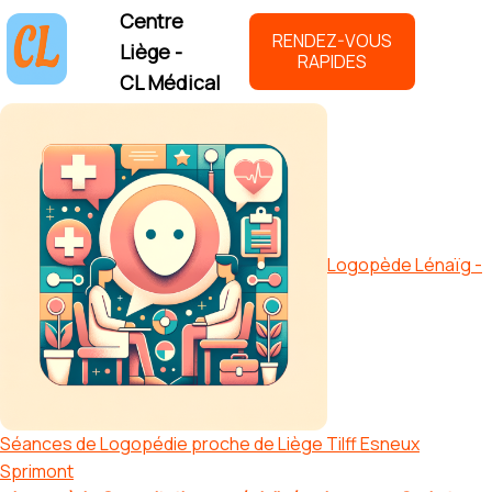
Centre
RENDEZ-VOUS
Liège -
RAPIDES
CL Médical
Logopède Lénaïg -
Séances de Logopédie proche de Liège Tilff Esneux
Sprimont