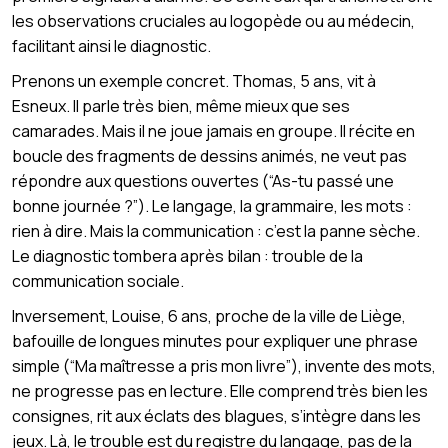
les observations cruciales au logopède ou au médecin,
facilitant ainsi le diagnostic.
Prenons un exemple concret. Thomas, 5 ans, vit à
Esneux. Il parle très bien, même mieux que ses
camarades. Mais il ne joue jamais en groupe. Il récite en
boucle des fragments de dessins animés, ne veut pas
répondre aux questions ouvertes (“As-tu passé une
bonne journée ?”). Le langage, la grammaire, les mots :
rien à dire. Mais la communication : c’est la panne sèche.
Le diagnostic tombera après bilan : trouble de la
communication sociale.
Inversement, Louise, 6 ans, proche de la ville de Liège,
bafouille de longues minutes pour expliquer une phrase
simple (“Ma maîtresse a pris mon livre”), invente des mots,
ne progresse pas en lecture. Elle comprend très bien les
consignes, rit aux éclats des blagues, s’intègre dans les
jeux. Là, le trouble est du registre du langage, pas de la