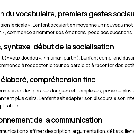
ion du vocabulaire, premiers gestes socia
ion lexicale ». L’enfant acquiert en moyenne un nouveau mot par
non », commence à nommer ses émotions, pose des questions.
, syntaxe, début de la socialisation
 (« veux doudou », « maman parti »). L’enfant comprend dava
 commence à respecter le tour de parole et à raconter des pe
e élaboré, compréhension fine
’exprime avec des phrases longues et complexes, pose de plus 
nnent plus clairs. L’enfant sait adapter son discours à son int
plication.
tionnement de la communication
mmunication s’affine : description, argumentation, débats, lien