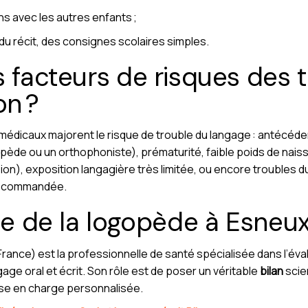
ns avec les autres enfants ;
 récit, des consignes scolaires simples.
s facteurs de risques des t
n ?
médicaux majorent le risque de trouble du langage : antécéde
ède ou un orthophoniste), prématurité, faible poids de naissa
sion), exposition langagière très limitée, ou encore troubles 
 recommandée.
ôle de la logopède à Esneux
ance) est la professionnelle de santé spécialisée dans l’évalu
age oral et écrit. Son rôle est de poser un véritable
bilan
scien
ise en charge personnalisée.