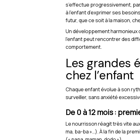
s’effectue progressivement, par 
à l’enfant d’exprimer ses besoin
futur, que ce soit à la maison, ch
Un développement harmonieux du l
l’enfant peut rencontrer des dif
comportement.
Les grandes 
chez l’enfant
Chaque enfant évolue à son rythm
surveiller, sans anxiété excessi
De 0 à 12 mois : prem
Le nourrisson réagit très vite aux
ma, ba-ba »…). À la fin de la pr
(« papa, maman, dodo »).