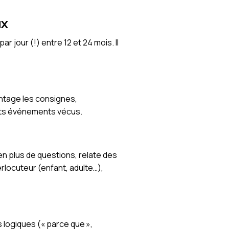
ux
 jour (!) entre 12 et 24 mois. Il
ntage les consignes,
tits événements vécus.
en plus de questions, relate des
erlocuteur (enfant, adulte…),
s logiques (« parce que »,