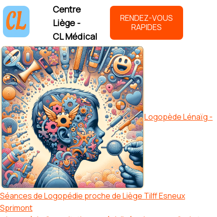
Centre
RENDEZ-VOUS
Liège -
RAPIDES
CL Médical
Logopède Lénaïg -
Séances de Logopédie proche de Liège Tilff Esneux
Sprimont