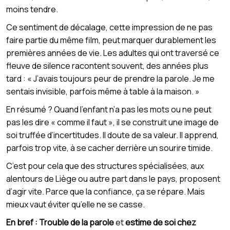
moins tendre.
Ce sentiment de décalage, cette impression de ne pas
faire partie du même film, peut marquer durablement les
premières années de vie. Les adultes qui ont traversé ce
fleuve de silence racontent souvent, des années plus
tard : « J’avais toujours peur de prendre la parole. Je me
sentais invisible, parfois même à table à la maison. »
En résumé ? Quand l’enfant n’a pas les mots ou ne peut
pas les dire « comme il faut », il se construit une image de
soi truffée d’incertitudes. Il doute de sa valeur. Il apprend,
parfois trop vite, à se cacher derrière un sourire timide.
C’est pour cela que des structures spécialisées, aux
alentours de Liège ou autre part dans le pays, proposent
d’agir vite. Parce que la confiance, ça se répare. Mais
mieux vaut éviter qu’elle ne se casse.
En bref :
Trouble de la parole
et
estime de soi chez