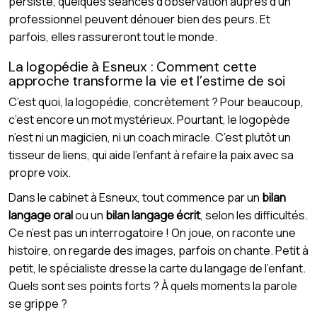
persiste, quelques séances d’observation auprès d’un
professionnel peuvent dénouer bien des peurs. Et
parfois, elles rassureront tout le monde.
La logopédie à Esneux : Comment cette
approche transforme la vie et l’estime de soi
C’est quoi, la logopédie, concrètement ? Pour beaucoup,
c’est encore un mot mystérieux. Pourtant, le logopède
n’est ni un magicien, ni un coach miracle. C’est plutôt un
tisseur de liens, qui aide l’enfant à refaire la paix avec sa
propre voix.
Dans le cabinet à Esneux, tout commence par un
bilan
langage oral
ou un
bilan langage écrit
, selon les difficultés.
Ce n’est pas un interrogatoire ! On joue, on raconte une
histoire, on regarde des images, parfois on chante. Petit à
petit, le spécialiste dresse la carte du langage de l’enfant.
Quels sont ses points forts ? À quels moments la parole
se grippe ?