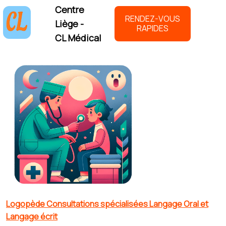
Centre
RENDEZ-VOUS
Liège -
RAPIDES
CL Médical
Logopède Consultations spécialisées Langage Oral et
Langage écrit