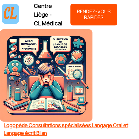
Centre
RENDEZ-VOUS
Liège -
RAPIDES
CL Médical
Logopède Consultations spécialisées Langage Oral et
Langage écrit Bilan