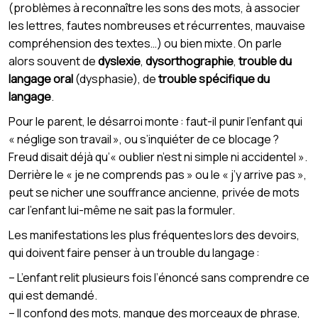
(problèmes à reconnaître les sons des mots, à associer
les lettres, fautes nombreuses et récurrentes, mauvaise
compréhension des textes…) ou bien mixte. On parle
alors souvent de
dyslexie
,
dysorthographie
,
trouble du
langage oral
(dysphasie), de
trouble spécifique du
langage
.
Pour le parent, le désarroi monte : faut-il punir l’enfant qui
« néglige son travail », ou s’inquiéter de ce blocage ?
Freud disait déjà qu’« oublier n’est ni simple ni accidentel ».
Derrière le « je ne comprends pas » ou le « j’y arrive pas »,
peut se nicher une souffrance ancienne, privée de mots
car l’enfant lui-même ne sait pas la formuler.
Les manifestations les plus fréquentes lors des devoirs,
qui doivent faire penser à un trouble du langage :
– L’enfant relit plusieurs fois l’énoncé sans comprendre ce
qui est demandé.
– Il confond des mots, manque des morceaux de phrase,