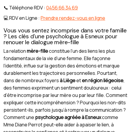
📞 Téléphone RDV :
0456 66 34 69
💻 RDV en Ligne :
Prendre rendez-vous en ligne
Vous vous sentez incomprise dans votre famille
? Les clés d’une psychologue à Esneux pour
renouer le dialogue mère-fille
La relation
mère-fille
constitue l’un des liens les plus
fondamentaux de la vie d’une femme. Elle façonne
l’identité, influe sur la gestion des émotions et marque
durablement les trajectoires personnelles. Pourtant,
dans de nombreux foyers
à Liège
et
en région liégeoise
,
des femmes expriment un sentiment douloureux : celui
d’être incomprise par leur mère ou par leur fille. Comment
expliquer cette incompréhension ? Pourquoi les non-dits
persistent-ils, parfois jusqu’à rompre la communication ?
Comment une
psychologue agréée à Esneux
comme
Mme Diane Perrot peut-elle aider à apaiser le lien, à
reconstruire la confiance et à retrouver un dialogue