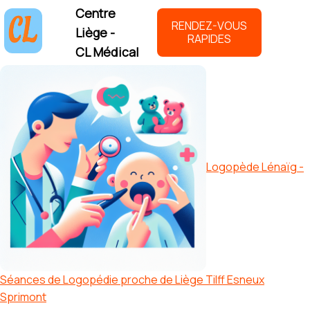
Centre
RENDEZ-VOUS
Liège -
RAPIDES
CL Médical
Logopède Lénaïg -
Séances de Logopédie proche de Liège Tilff Esneux
Sprimont