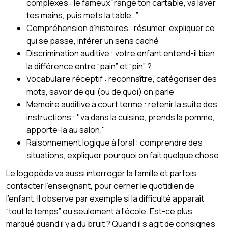
complexes : le fameux “range ton cartable, va laver
tes mains, puis mets la table…”
Compréhension d’histoires : résumer, expliquer ce
qui se passe, inférer un sens caché
Discrimination auditive : votre enfant entend-il bien
la différence entre “pain” et “pin” ?
Vocabulaire réceptif : reconnaître, catégoriser des
mots, savoir de qui (ou de quoi) on parle
Mémoire auditive à court terme : retenir la suite des
instructions : "va dans la cuisine, prends la pomme,
apporte-la au salon."
Raisonnement logique à l’oral : comprendre des
situations, expliquer pourquoi on fait quelque chose
Le logopède va aussi interroger la famille et parfois
contacter l’enseignant, pour cerner le quotidien de
l’enfant. Il observe par exemple si la difficulté apparaît
“tout le temps” ou seulement à l’école. Est-ce plus
marqué quand il y a du bruit ? Quand il s’agit de consignes