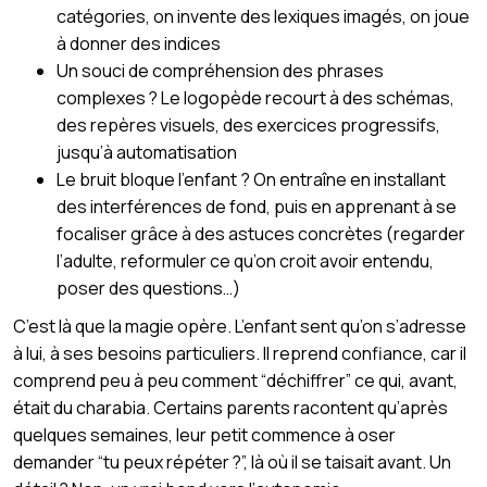
catégories, on invente des lexiques imagés, on joue
à donner des indices
Un souci de compréhension des phrases
complexes ? Le logopède recourt à des schémas,
des repères visuels, des exercices progressifs,
jusqu’à automatisation
Le bruit bloque l’enfant ? On entraîne en installant
des interférences de fond, puis en apprenant à se
focaliser grâce à des astuces concrètes (regarder
l’adulte, reformuler ce qu’on croit avoir entendu,
poser des questions…)
C’est là que la magie opère. L’enfant sent qu’on s’adresse
à lui, à ses besoins particuliers. Il reprend confiance, car il
comprend peu à peu comment “déchiffrer” ce qui, avant,
était du charabia. Certains parents racontent qu’après
quelques semaines, leur petit commence à oser
demander “tu peux répéter ?”, là où il se taisait avant. Un