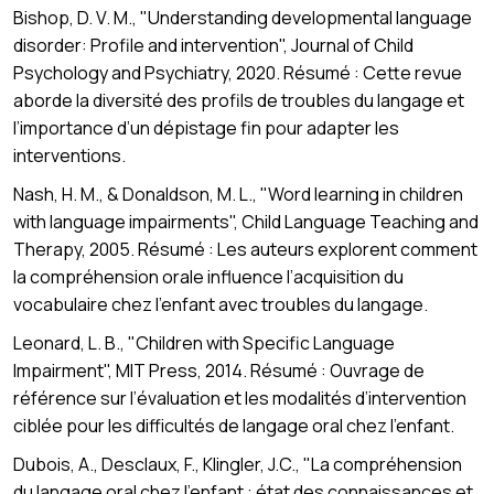
Bishop, D. V. M., "Understanding developmental language
disorder: Profile and intervention", Journal of Child
Psychology and Psychiatry, 2020. Résumé : Cette revue
aborde la diversité des profils de troubles du langage et
l’importance d’un dépistage fin pour adapter les
interventions.
Nash, H. M., & Donaldson, M. L., "Word learning in children
with language impairments", Child Language Teaching and
Therapy, 2005. Résumé : Les auteurs explorent comment
la compréhension orale influence l’acquisition du
vocabulaire chez l’enfant avec troubles du langage.
Leonard, L. B., "Children with Specific Language
Impairment", MIT Press, 2014. Résumé : Ouvrage de
référence sur l’évaluation et les modalités d’intervention
ciblée pour les difficultés de langage oral chez l’enfant.
Dubois, A., Desclaux, F., Klingler, J.C., "La compréhension
du langage oral chez l’enfant : état des connaissances et