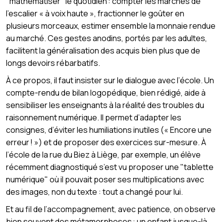
"mathématiser" le quotidien : compter les marches de
l’escalier « à voix haute », fractionner le goûter en
plusieurs morceaux, estimer ensemble la monnaie rendue
au marché. Ces gestes anodins, portés par les adultes,
facilitent la généralisation des acquis bien plus que de
longs devoirs rébarbatifs.
À ce propos, il faut insister sur le dialogue avec l’école. Un
compte-rendu de bilan logopédique, bien rédigé, aide à
sensibiliser les enseignants à la réalité des troubles du
raisonnement numérique. Il permet d’adapter les
consignes, d’éviter les humiliations inutiles (« Encore une
erreur ! ») et de proposer des exercices sur-mesure. À
l’école de la rue du Biez à Liège, par exemple, un élève
récemment diagnostiqué s’est vu proposer une "tablette
numérique" où il pouvait poser ses multiplications avec
des images, non du texte : tout a changé pour lui.
Et au fil de l’accompagnement, avec patience, on observe
bien souvent des métamorphoses : un enfant jusque-là