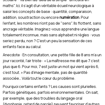
maths". Ici, il s’agit d’un véritable écueil neurologique à
saisir les concepts de base : quantité, comparaison,
addition, soustraction ou encore
numération
. Pour
l’enfant, les nombres n’ont pas de "sens". Ils flottent, sans
ancrage véritable. Imaginez-vous apprendre une langue
totalement inconnue, mais sans alphabet ni règles : vous
seriez perdu, non ? C’est un peu la sensation de ces
enfants face au calcul.
Anecdote : En consultation, une petite fille de 8 ans m’a un
jour raconté, l’air triste : « La maîtresse me dit que 7 c’est
plus que 6. Pour moi, 7 est juste un mot qui vient après 6,
c’est tout. » Pas d’image mentale, pas de quantité
associée… Voilà tout le cœur du problème.
Pourquoi certains enfants ? Les causes sont plurielles.
Parfois génétiques, parfois environnementales. On sait,
par exemple, que des troubles du langage oral
(dysphasie, retard de parole) peuvent favoriser d’autres