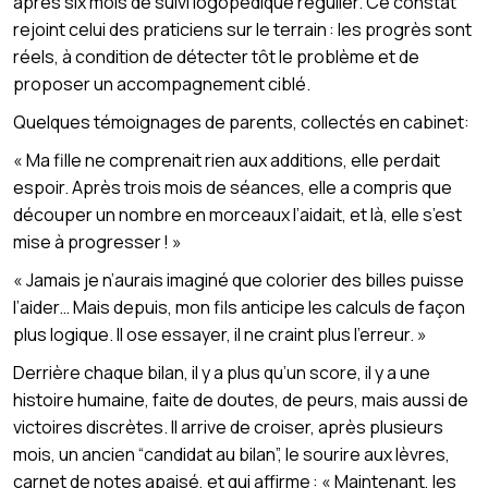
après six mois de suivi logopédique régulier. Ce constat
rejoint celui des praticiens sur le terrain : les progrès sont
réels, à condition de détecter tôt le problème et de
proposer un accompagnement ciblé.
Quelques témoignages de parents, collectés en cabinet:
« Ma fille ne comprenait rien aux additions, elle perdait
espoir. Après trois mois de séances, elle a compris que
découper un nombre en morceaux l’aidait, et là, elle s’est
mise à progresser ! »
« Jamais je n’aurais imaginé que colorier des billes puisse
l’aider… Mais depuis, mon fils anticipe les calculs de façon
plus logique. Il ose essayer, il ne craint plus l’erreur. »
Derrière chaque bilan, il y a plus qu’un score, il y a une
histoire humaine, faite de doutes, de peurs, mais aussi de
victoires discrètes. Il arrive de croiser, après plusieurs
mois, un ancien “candidat au bilan”, le sourire aux lèvres,
carnet de notes apaisé, et qui affirme : « Maintenant, les