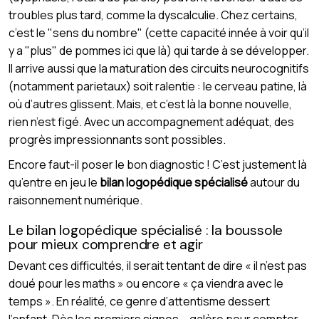
troubles plus tard, comme la dyscalculie. Chez certains,
c’est le "sens du nombre" (cette capacité innée à voir qu’il
y a "plus" de pommes ici que là) qui tarde à se développer.
Il arrive aussi que la maturation des circuits neurocognitifs
(notamment parietaux) soit ralentie : le cerveau patine, là
où d’autres glissent. Mais, et c’est là la bonne nouvelle,
rien n’est figé. Avec un accompagnement adéquat, des
progrès impressionnants sont possibles.
Encore faut-il poser le bon diagnostic ! C’est justement là
qu’entre en jeu le
bilan logopédique spécialisé
autour du
raisonnement numérique.
Le bilan logopédique spécialisé : la boussole
pour mieux comprendre et agir
Devant ces difficultés, il serait tentant de dire « il n’est pas
doué pour les maths » ou encore « ça viendra avec le
temps ». En réalité, ce genre d’attentisme dessert
l’enfant. Dès les premiers signes – galère pour compter,