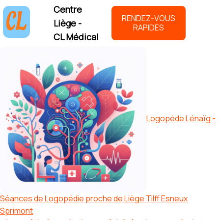
Centre
RENDEZ-VOUS
Liège -
RAPIDES
CL Médical
Logopède Lénaïg -
Séances de Logopédie proche de Liège Tilff Esneux
Sprimont