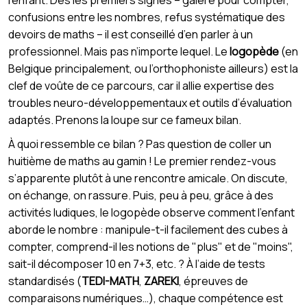
confusions entre les nombres, refus systématique des
devoirs de maths – il est conseillé d’en parler à un
professionnel. Mais pas n’importe lequel. Le
logopède
(en
Belgique principalement, ou l’orthophoniste ailleurs) est la
clef de voûte de ce parcours, car il allie expertise des
troubles neuro-développementaux et outils d’évaluation
adaptés. Prenons la loupe sur ce fameux bilan.
À quoi ressemble ce bilan ? Pas question de coller un
huitième de maths au gamin ! Le premier rendez-vous
s’apparente plutôt à une rencontre amicale. On discute,
on échange, on rassure. Puis, peu à peu, grâce à des
activités ludiques, le logopède observe comment l’enfant
aborde le nombre : manipule-t-il facilement des cubes à
compter, comprend-il les notions de "plus" et de "moins",
sait-il décomposer 10 en 7+3, etc. ? À l’aide de tests
standardisés (
TEDI-MATH
,
ZAREKI
, épreuves de
comparaisons numériques…), chaque compétence est