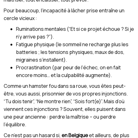
Pour beaucoup, l’incapacité à lâcher prise entraîne un
cercle vicieux :
Ruminations mentales (“Et si ce projet échoue ? Si je
n’y arrive pas ?”).
Fatigue physique (le sommeil ne recharge plus les
batteries ; les tensions physiques, maux de dos,
migraines s’installent).
Procrastination (par peur de l’échec, on en fait
encore moins… et la culpabilité augmente).
Comme un hamster fou dans sa roue, vous êtes peut-
être, vous aussi, prisonnier de vos propres injonctions.
“Tu dois tenir”, “Ne montre rien”, “Sois fort(e)”. Mais d’où
viennent ces injonctions ? Souvent, elles puisent dans
une peur ancienne : perdre la maîtrise – ou perdre
l’équilibre.
Ce n’est pas un hasard si,
en Belgique
et ailleurs, de plus