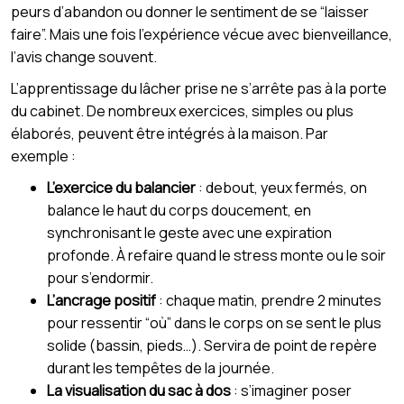
peurs d’abandon ou donner le sentiment de se “laisser
faire”. Mais une fois l’expérience vécue avec bienveillance,
l’avis change souvent.
L’apprentissage du lâcher prise ne s’arrête pas à la porte
du cabinet. De nombreux exercices, simples ou plus
élaborés, peuvent être intégrés à la maison. Par
exemple :
L’exercice du balancier
: debout, yeux fermés, on
balance le haut du corps doucement, en
synchronisant le geste avec une expiration
profonde. À refaire quand le stress monte ou le soir
pour s’endormir.
L’ancrage positif
: chaque matin, prendre 2 minutes
pour ressentir “où” dans le corps on se sent le plus
solide (bassin, pieds…). Servira de point de repère
durant les tempêtes de la journée.
La visualisation du sac à dos
: s’imaginer poser