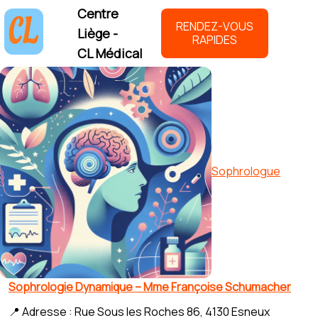
Centre
RENDEZ-VOUS
Liège -
RAPIDES
CL Médical
Sophrologue
Sophrologie Dynamique – Mme Françoise Schumacher
📍 Adresse : Rue Sous les Roches 86, 4130 Esneux