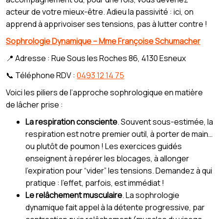
acteur de votre mieux-être. Adieu la passivité : ici, on
apprend à apprivoiser ses tensions, pas à lutter contre !
Sophrologie Dynamique – Mme Françoise Schumacher
📍 Adresse : Rue Sous les Roches 86, 4130 Esneux
📞 Téléphone RDV :
0493 12 14 75
Voici les piliers de l’approche sophrologique en matière
de lâcher prise :
La respiration consciente
. Souvent sous-estimée, la
respiration est notre premier outil, à porter de main…
ou plutôt de poumon ! Les exercices guidés
enseignent à repérer les blocages, à allonger
l’expiration pour “vider” les tensions. Demandez à qui
pratique : l’effet, parfois, est immédiat !
Le relâchement musculaire
. La sophrologie
dynamique fait appel à la détente progressive, par