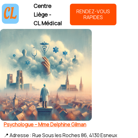
Centre
RENDEZ-VOUS
Liège -
RAPIDES
CL Médical
Psychologue – Mme Delphine Gilman
📍 Adresse : Rue Sous les Roches 86, 4130 Esneux