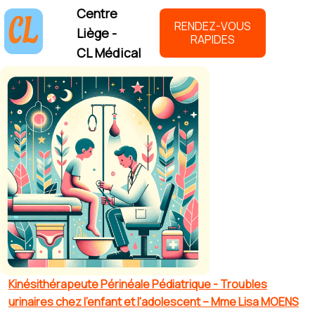
Centre
RENDEZ-VOUS
Liège -
RAPIDES
CL Médical
Kinésithérapeute Périnéale Pédiatrique - Troubles
urinaires chez l'enfant et l'adolescent – Mme Lisa MOENS