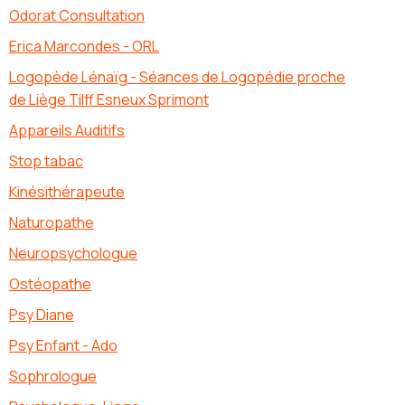
Odorat Consultation
Erica Marcondes - ORL
Logopède Lénaïg - Séances de Logopédie proche
de Liège Tilff Esneux Sprimont
Appareils Auditifs
Stop tabac
Kinésithérapeute
Naturopathe
Neuropsychologue
Ostéopathe
Psy Diane
Psy Enfant - Ado
Sophrologue