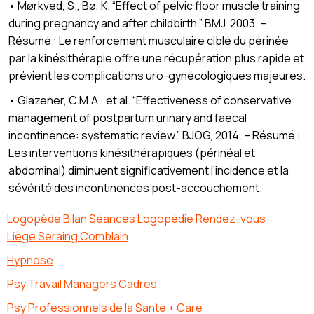
• Mørkved, S., Bø, K. “Effect of pelvic floor muscle training
during pregnancy and after childbirth.” BMJ, 2003. –
Résumé : Le renforcement musculaire ciblé du périnée
par la kinésithérapie offre une récupération plus rapide et
prévient les complications uro-gynécologiques majeures.
• Glazener, C.M.A., et al. “Effectiveness of conservative
management of postpartum urinary and faecal
incontinence: systematic review.” BJOG, 2014. – Résumé :
Les interventions kinésithérapiques (périnéal et
abdominal) diminuent significativement l’incidence et la
sévérité des incontinences post-accouchement.
Logopède Bilan Séances Logopédie Rendez-vous
Liège Seraing Comblain
Hypnose
Psy Travail Managers Cadres
Psy Professionnels de la Santé + Care