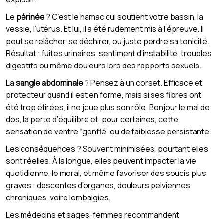
Le
périnée
? C’est le hamac qui soutient votre bassin, la
vessie, l’utérus. Et lui, il a été rudement mis à l’épreuve. Il
peut se relâcher, se déchirer, ou juste perdre sa tonicité.
Résultat : fuites urinaires, sentiment d’instabilité, troubles
digestifs ou même douleurs lors des rapports sexuels.
La
sangle abdominale
? Pensez à un corset. Efficace et
protecteur quand il est en forme, mais si ses fibres ont
été trop étirées, il ne joue plus son rôle. Bonjour le mal de
dos, la perte d’équilibre et, pour certaines, cette
sensation de ventre “gonflé” ou de faiblesse persistante.
Les conséquences ? Souvent minimisées, pourtant elles
sont réelles. À la longue, elles peuvent impacter la vie
quotidienne, le moral, et même favoriser des soucis plus
graves : descentes d’organes, douleurs pelviennes
chroniques, voire lombalgies.
Les médecins et sages-femmes recommandent