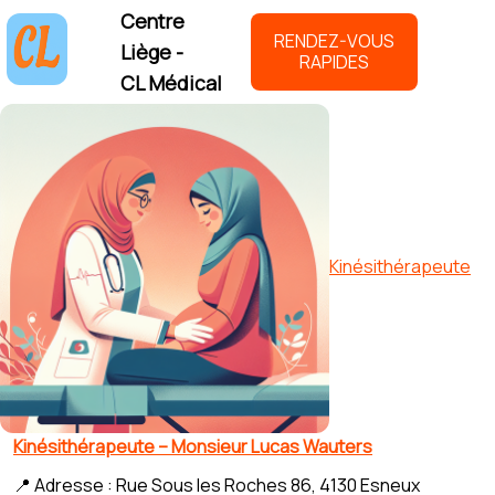
Centre
RENDEZ-VOUS
Liège -
RAPIDES
CL Médical
Kinésithérapeute
Kinésithérapeute – Monsieur Lucas Wauters
📍 Adresse : Rue Sous les Roches 86, 4130 Esneux