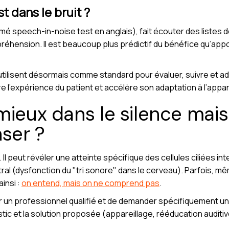
st dans le bruit ?
mé speech-in-noise test en anglais), fait écouter des listes
réhension. Il est beaucoup plus prédictif du bénéfice qu’appor
tilisent désormais comme standard pour évaluer, suivre et ada
e l’expérience du patient et accélère son adaptation à l’appare
mieux dans le silence mais
nser ?
Il peut révéler une atteinte spécifique des cellules ciliées in
tral (dysfonction du "tri sonore" dans le cerveau). Parfois, m
insi :
on entend, mais on ne comprend pas
.
er un professionnel qualifié et de demander spécifiquement u
stic et la solution proposée (appareillage, rééducation auditive,