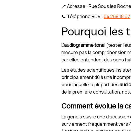
📍 Adresse : Rue Sous les Roche
📞 Téléphone RDV :
04 268 18 67
Pourquoi les 
L’
audiogramme tonal
(tester l’au
mesure pas la compréhension rée
car elles entendent des sons faib
Les études scientifiques insist
principalement dû à une incompréh
pour laquelle la plupart des
audi
de la première consultation, no
Comment évolue la ca
La gêne à suivre une discussion d
surviennent fréquemment vers 40