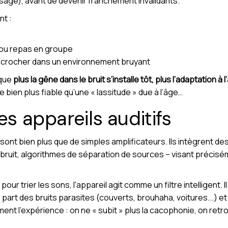
isage), avant de devenir franchement invalidants.
nt :
 ou repas en groupe
décrocher dans un environnement bruyant
 que
plus la gêne dans le bruit s’installe tôt, plus l’adaptation à 
te bien plus fiable qu’une « lassitude » due à l’âge…
es appareils auditifs
nt bien plus que de simples amplificateurs. Ils intègrent de
bruit, algorithmes de séparation de sources – visant précisém
ur trier les sons, l'appareil agit comme un filtre intelligent. 
part des bruits parasites (couverts, brouhaha, voitures...) et f
ent l’expérience : on ne « subit » plus la cacophonie, on retro