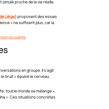
simulé proche de la vie réelle,
 de Liège
) proposent des essais
ence » ne suffisent plus, car la
ension bruyante
.
es
ersations en groupe. Il s’agit
 le bruit » épuise le cerveau,
afé, tout le monde se mélange »,
ouhaha ». Ces situations concrètes