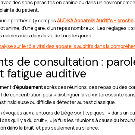
is avec des sons parasites en cabine ou dans un environnement 
plainte du patient.
d’audioprothèse (y compris
AUDIKA Appareils Auditifs – proche
rot animé, d’une gare, d’un repas nombreux… Les réglages « sil
calmes mais dans la vie de tous les jours.
nalyse sur le rôle vital des appareils auditifs dans la compréh
nts de consultation : parol
 fatigue auditive
iment d’
épuisement
après des réunions, des repas ou des conv
fort de concentration pour « distinguer la voix intéressante dans
est insidieuse ou difficile à détecter au test classique.
n évoqués aux alentours de Liège sont typiques : « dans un c
ail dès qu’il y a du bruit », « je fuis les réunions à cause du br
on dans le bruit
, et pas seulement au silence.