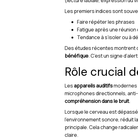
(lecture labiale, expression du v
Les premiers indices sont souve
Faire répéter les phrases
Fatigue après une réunion
Tendance à s’isoler ou à 
Des études récentes montrent
bénéfique
. C’est un signe d’aler
Rôle crucial d
Les
appareils auditifs
modernes so
microphones directionnels, anti-
compréhension dans le bruit
.
Lorsque le cerveau est dépassé po
l’environnement sonore, réduit la 
principale. Cela change radicalem
claire.