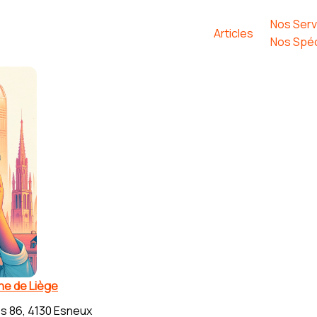
Nos Serv
Articles
Nos Spéc
che de Liège
s 86, 4130 Esneux