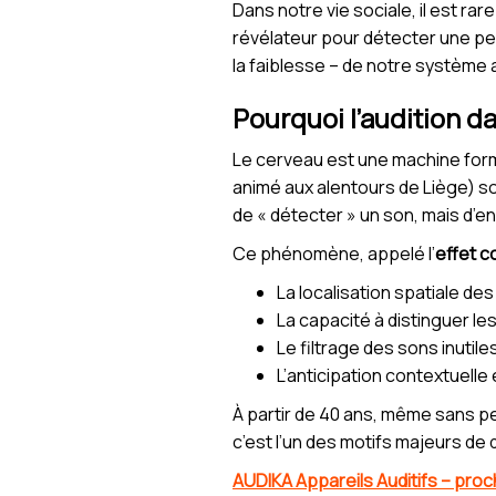
Dans notre vie sociale, il est rar
révélateur pour détecter une per
la faiblesse – de notre système a
Pourquoi l’audition da
Le cerveau est une machine form
animé aux alentours de Liège) sol
de « détecter » un son, mais d’e
Ce phénomène, appelé l’
effet c
La localisation spatiale des
La capacité à distinguer l
Le filtrage des sons inutile
L’anticipation contextuelle 
À partir de 40 ans, même sans p
c’est l’un des motifs majeurs de
AUDIKA Appareils Auditifs – pro