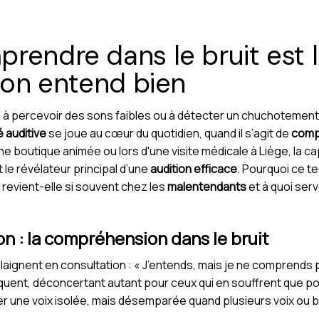
rendre dans le bruit est le
i on entend bien
à percevoir des sons faibles ou à détecter un chuchotement d
 auditive
se joue au cœur du quotidien, quand il s’agit de
compr
une boutique animée ou lors d'une visite médicale à Liège, la ca
le révélateur principal d’une
audition efficace
. Pourquoi ce tes
 revient-elle si souvent chez les
malentendants
et à quoi ser
tion : la compréhension dans le bruit
nent en consultation : « J’entends, mais je ne comprends pas
ent, déconcertant autant pour ceux qui en souffrent que po
pter une voix isolée, mais désemparée quand plusieurs voix ou