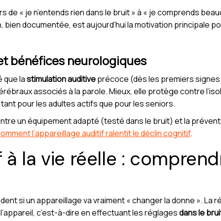
s de « je n’entends rien dans le bruit » à « je comprends beau
 bien documentée, est aujourd’hui la motivation principale pou
 et bénéfices neurologiques
 que la
stimulation auditive
précoce (dès les premiers signes d
raux associés à la parole. Mieux, elle protège contre l’isol
nt pour les adultes actifs que pour les seniors.
 entre un équipement adapté (testé dans le bruit) et la préven
omment l’appareillage auditif ralentit le déclin cognitif
.
 à la vie réelle : comprendr
nt si un appareillage va vraiment « changer la donne ». La 
l’appareil, c’est-à-dire en effectuant les réglages
dans le brui