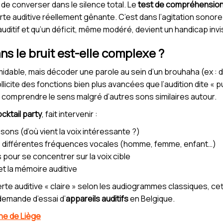
e de converser dans le silence total. Le
test de compréhension 
te auditive réellement gênante. C’est dans l’agitation sonore 
uditif et qu’un déficit, même modéré, devient un handicap invis
ns le bruit est-elle complexe ?
idable, mais décoder une parole au sein d’un brouhaha (ex : 
licite des fonctions bien plus avancées que l’audition dite « pu
n comprendre le sens malgré d’autres sons similaires autour.
ocktail party
, fait intervenir :
 sons (d’où vient la voix intéressante ?)
es différentes fréquences vocales (homme, femme, enfant…)
s pour se concentrer sur la voix cible
et la mémoire auditive
erte auditive « claire » selon les audiogrammes classiques, c
 demande d’essai d’
appareils auditifs
en Belgique.
che de Liège