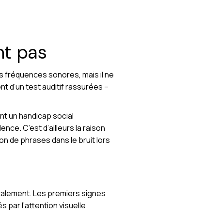
nt pas
es fréquences sonores, mais il ne
 d’un test auditif rassurées –
nt un handicap social
nce. C’est d’ailleurs la raison
 de phrases dans le bruit lors
utalement. Les premiers signes
par l’attention visuelle