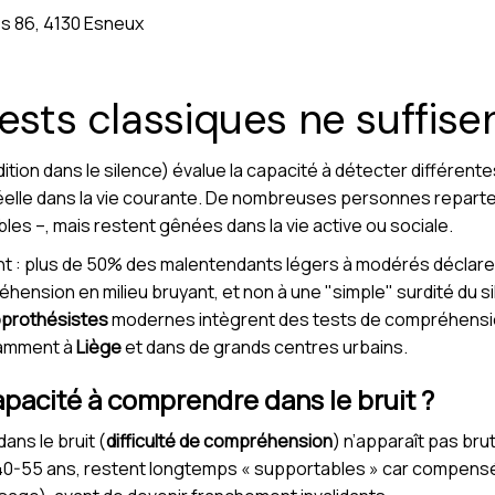
s 86, 4130 Esneux
tests classiques ne suffise
dition dans le silence) évalue la capacité à détecter différent
lle dans la vie courante. De nombreuses personnes repartent
les –, mais restent gênées dans la vie active ou sociale.
ent : plus de 50% des malentendants légers à modérés déclare
ension en milieu bruyant, et non à une "simple" surdité du sile
oprothésistes
modernes intègrent des tests de compréhension
tamment à
Liège
et dans de grands centres urbains.
pacité à comprendre dans le bruit ?
ans le bruit (
difficulté de compréhension
) n’apparaît pas br
-55 ans, restent longtemps « supportables » car compensés 