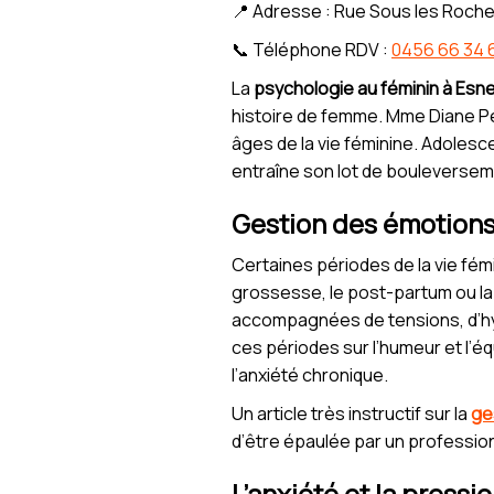
📍 Adresse : Rue Sous les Roche
📞 Téléphone RDV :
0456 66 34 
La
psychologie au féminin à Esn
histoire de femme. Mme Diane Pe
âges de la vie féminine. Adoles
entraîne son lot de bouleversem
Gestion des émotions 
Certaines périodes de la vie fém
grossesse, le post-partum ou l
accompagnées de tensions, d’hyp
ces périodes sur l’humeur et l’é
l’anxiété chronique.
Un article très instructif sur la
ge
d’être épaulée par un professio
L’anxiété et la pressi