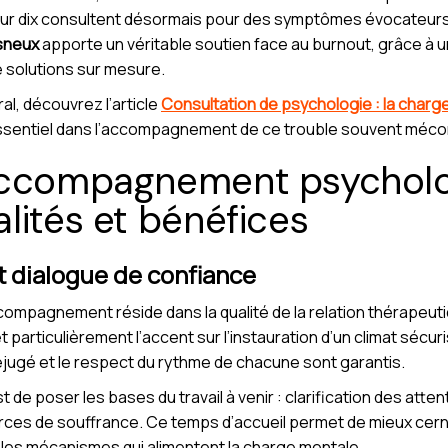
 sur dix consultent désormais pour des symptômes évocateurs 
Esneux
apporte un véritable soutien face au burnout, grâce à u
e solutions sur mesure.
l, découvrez l’article
Consultation de psychologie : la charg
essentiel dans l’accompagnement de ce trouble souvent méco
accompagnement psycholo
lités et bénéfices
t dialogue de confiance
accompagnement réside dans la qualité de la relation thérapeut
t particulièrement l’accent sur l’instauration d’un climat sécur
réjugé et le respect du rythme de chacune sont garantis.
t de poser les bases du travail à venir : clarification des atte
ources de souffrance. Ce temps d’accueil permet de mieux cer
les mécanismes qui alimentent la charge mentale.