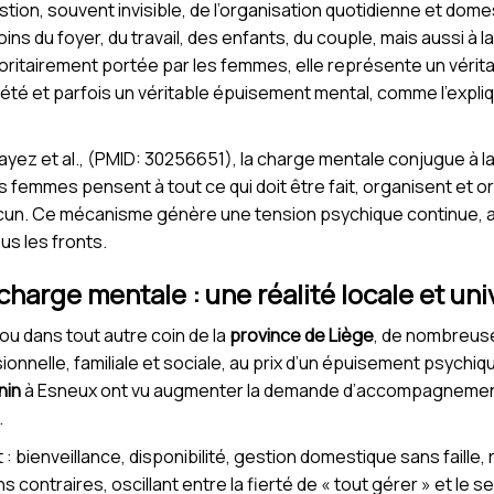
ion, souvent invisible, de l’organisation quotidienne et domes
ns du foyer, du travail, des enfants, du couple, mais aussi à la
Majoritairement portée par les femmes, elle représente un véri
té et parfois un véritable épuisement mental, comme l’expliq
yez et al., (PMID: 30256651), la charge mentale conjugue à la
es femmes pensent à tout ce qui doit être fait, organisent et or
acun. Ce mécanisme génère une tension psychique continue, 
ous les fronts.
harge mentale : une réalité locale et uni
ou dans tout autre coin de la
province de Liège
, de nombreus
sionnelle, familiale et sociale, au prix d’un épuisement psychiq
nin
à Esneux ont vu augmenter la demande d’accompagnement 
.
: bienveillance, disponibilité, gestion domestique sans faille
ontraires, oscillant entre la fierté de « tout gérer » et le se