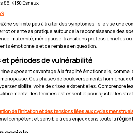
s 86, 4130 Esneux
69
eux
ne se limite pas à traiter des symptômes : elle vise une 
rrot oriente sa pratique autour de la reconnaissance des spé
cence, maternité, ménopause, transitions professionnelles ou
ents émotionnels et de remises en question.
et périodes de vulnérabilité
inine exposent davantage à la fragilité émotionnelle, comme l
a ménopause. Ces phases de bouleversements hormonaux et i
ersensibilité, voire de crises existentielles. Comprendre le
quilibre mental des femmes est essentiel pour ajuster les stra
stion de l’irritation et des tensions liées aux cycles menstruel
nnel compétent et sensible à ces enjeux dans toute la
région 
on sociale