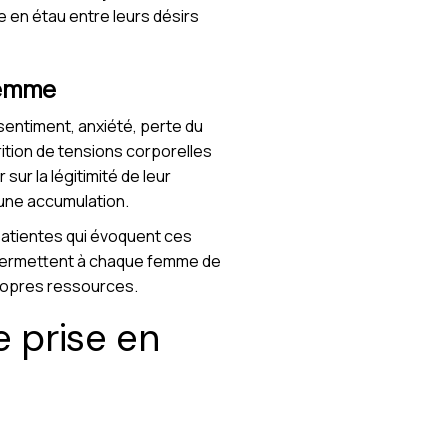
 en étau entre leurs désirs
femme
ssentiment, anxiété, perte du
arition de tensions corporelles
r la légitimité de leur
d’une accumulation.
patientes qui évoquent ces
 permettent à chaque femme de
ropres ressources.
e prise en