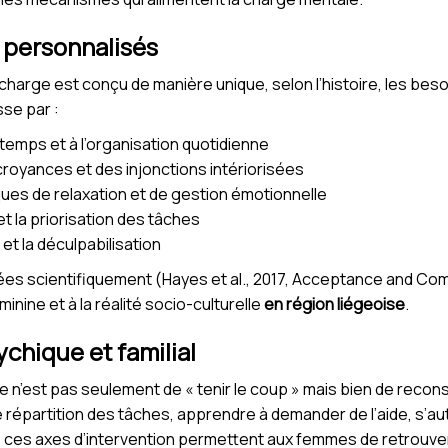
s personnalisés
arge est conçu de manière unique, selon l’histoire, les beso
sse par :
 temps et à l’organisation quotidienne
croyances et des injonctions intériorisées
ues de relaxation et de gestion émotionnelle
 et la priorisation des tâches
i et la déculpabilisation
es scientifiquement (Hayes et al., 2017, Acceptance and C
inine et à la réalité socio-culturelle
en région liégeoise
.
ychique et familial
que n’est pas seulement de « tenir le coup » mais bien de recons
e répartition des tâches, apprendre à demander de l’aide, s’a
 ces axes d’intervention permettent aux femmes de retrouver d