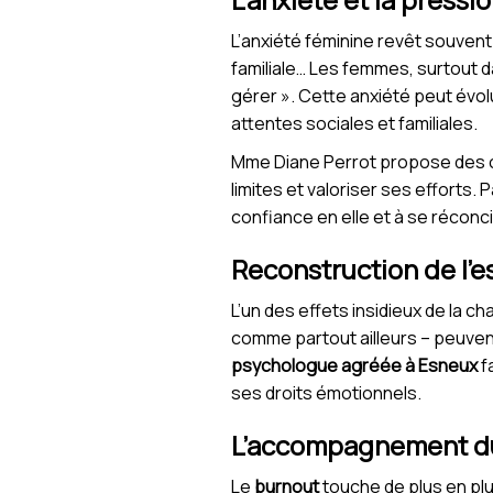
L’anxiété féminine revêt souvent
familiale… Les femmes, surtout da
gérer ». Cette anxiété peut évolu
attentes sociales et familiales.
Mme Diane Perrot propose des outi
limites et valoriser ses efforts
confiance en elle et à se réconc
Reconstruction de l’e
L’un des effets insidieux de la c
comme partout ailleurs – peuven
psychologue agréée à Esneux
f
ses droits émotionnels.
L’accompagnement du
Le
burnout
touche de plus en pl