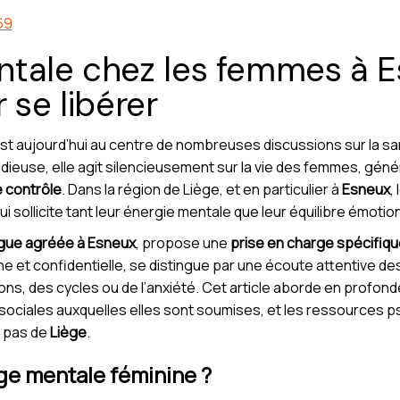
69
tale chez les femmes à E
 se libérer
st aujourd’hui au centre de nombreuses discussions sur la s
nsidieuse, elle agit silencieusement sur la vie des femmes, gé
e contrôle
. Dans la région de Liège, et en particulier à
Esneux
,
ollicite tant leur énergie mentale que leur équilibre émotion
gue agréée à Esneux
, propose une
prise en charge spécifiq
t confidentielle, se distingue par une écoute attentive des s
ons, des cycles ou de l’anxiété. Cet article aborde en profond
sociales auxquelles elles sont soumises, et les ressources 
x pas de
Liège
.
ge mentale féminine ?