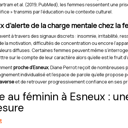
rtram et al. (2019, PubMed), les femmes ressentent une prise
ifice » transmis par l’éducation ou le contexte culturel.
 d’alerte de la charge mentale chez la 
ent à travers des signaux discrets : insomnie, irritabilité, re
e de la motivation, difficultés de concentration ou encore l’app
eurs diffuses. Certaines femmes peuvent même s’interroger su
ttre sur le compte de leur caractère alors qu’elle est le fruit 
amment
proche d’Esneux
, Diane Perrot reçoit de nombreuses 
gnement individualisé et l’espace de parole qu’elle propose
raverse
et de retrouver progressivement confiance en ses p
e au féminin à Esneux : un
esure
t