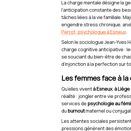
La charge mentale désigne la gest
l’anticipation constante des besoi
tâches liées à la vie familiale. 
engendre stress chronique, anxié
Perrot, psychologue à Esneux
.
Selon le sociologue Jean-Yves Ha
charge cognitive anticipative : l
se souciant du bien-être de ch
d’injonction à la perfection sur t
Les femmes face à la c
Qu’elles vivent
à Esneux
,
à Liège
réalité : jongler entre vie profes
services de
psychologie au fémi
du
burnout
maternel ou conjugal
Les attentes sociales persistent 
pressions génèrent des émotions c