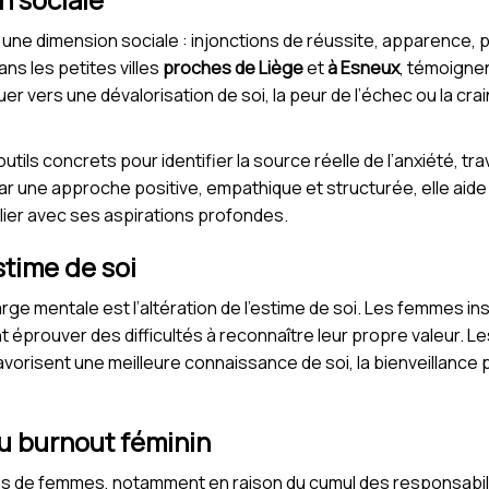
 une dimension sociale : injonctions de réussite, apparence, 
ns les petites villes
proches de Liège
et
à Esneux
, témoignen
er vers une dévalorisation de soi, la peur de l’échec ou la cr
ls concrets pour identifier la source réelle de l’anxiété, trava
. Par une approche positive, empathique et structurée, elle a
ilier avec ses aspirations profondes.
stime de soi
harge mentale est l’altération de l’estime de soi. Les femmes in
t éprouver des difficultés à reconnaître leur propre valeur.
avorisent une meilleure connaissance de soi, la bienveillance p
 burnout féminin
us de femmes, notamment en raison du cumul des responsabili