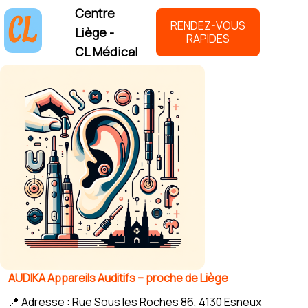
Centre
RENDEZ-VOUS
Liège -
RAPIDES
CL Médical
AUDIKA Appareils Auditifs – proche de Liège
📍 Adresse : Rue Sous les Roches 86, 4130 Esneux