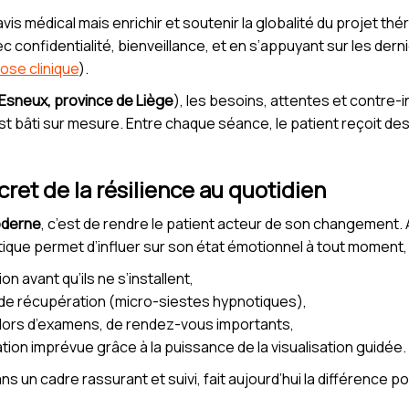
is médical mais enrichir et soutenir la globalité du projet thér
 confidentialité, bienveillance, et en s’appuyant sur les dern
ose clinique
).
Esneux, province de Liège
), les besoins, attentes et contre-
st bâti sur mesure. Entre chaque séance, le patient reçoit d
cret de la résilience au quotidien
oderne
, c’est de rendre le patient acteur de son changement.
que permet d’influer sur son état émotionnel à tout moment, 
on avant qu’ils ne s’installent,
 de récupération (micro-siestes hypnotiques),
n lors d’examens, de rendez-vous importants,
ion imprévue grâce à la puissance de la visualisation guidée.
 un cadre rassurant et suivi, fait aujourd’hui la différence p