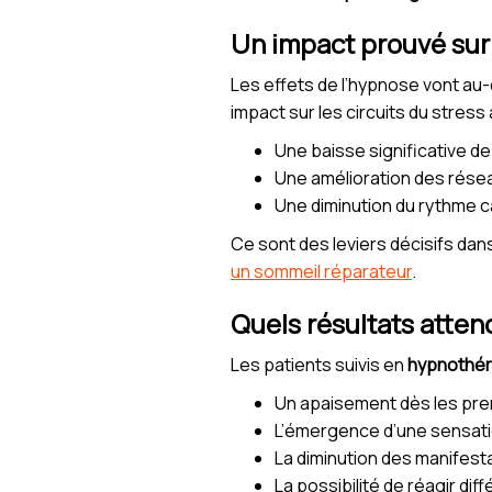
Un impact prouvé sur
Les effets de l’hypnose vont au-
impact sur les circuits du stres
Une baisse significative de l
Une amélioration des résea
Une diminution du rythme ca
Ce sont des leviers décisifs dan
un sommeil réparateur
.
Quels résultats atte
Les patients suivis en
hypnothér
Un apaisement dès les prem
L’émergence d’une sensatio
La diminution des manifest
La possibilité de réagir d