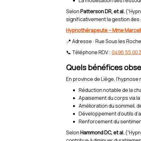
La mobilisation des ressour
Selon
Patterson DR, et al.
(“Hypn
significativement la gestion de
Hypnothérapeute – Mme Marcel
📍 Adresse : Rue Sous les Roche
📞 Téléphone RDV :
0496 55 00 
Quels bénéfices obse
En province de Liège, l’hypnose 
Réduction notable de la ch
Apaisement du corps via la
Amélioration du sommeil, de
Développement d’outils d’a
Renforcement du sentiment 
Selon
Hammond DC, et al.
(“Hypno
contribue à diminuer durablemen