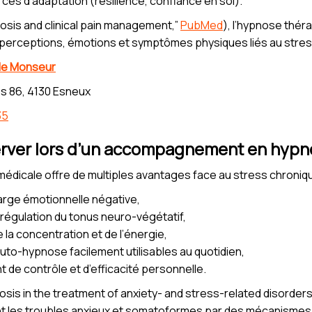
ces d’adaptation (résilience, confiance en soi).
osis and clinical pain management,”
PubMed
), l’hypnose thér
s perceptions, émotions et symptômes physiques liés au stres
le Monseur
s 86, 4130 Esneux
35
rver lors d’un accompagnement en hypn
médicale offre de multiples avantages face au stress chroniqu
arge émotionnelle négative,
 régulation du tonus neuro-végétatif,
 la concentration et de l’énergie,
uto-hypnose facilement utilisables au quotidien,
de contrôle et d’efficacité personnelle.
sis in the treatment of anxiety- and stress-related disorders
t les troubles anxieux et somatoformes par des mécanismes 