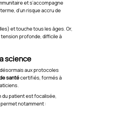
e immunitaire et s’accompagne
g terme, d’un risque accru de
lles) et touche tous les âges. Or,
ension profonde, difficile à
a science
gre désormais aux protocoles
 de santé
certifiés, formés à
aticiens.
 du patient est focalisée,
nt permet notamment :