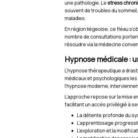
une pathologie. Le
stress chron
souvent de troubles du sommeil, de
maladies.
En région liégeoise, ce fléau s’o
nombre de consultations portent
résoudre via la médecine conven
Hypnose médicale : u
L’hypnose thérapeutique a drast
médicaux et psychologiques les 
l’hypnose moderne, interviennen
L’approche repose sur la mise en 
facilitant un accès privilégié à
La détente profonde du s
L’apprentissage progressi
L’exploration et la modifi