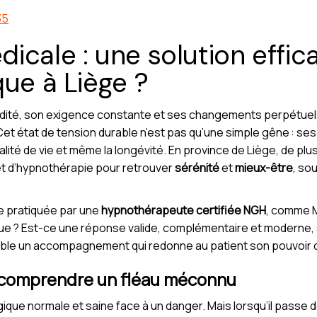
35
icale : une solution effic
que à Liège ?
dité, son exigence constante et ses changements perpétuels
 Cet état de tension durable n’est pas qu’une simple gêne : s
alité de vie et même la longévité. En province de Liège, de plu
net d’hypnothérapie pour retrouver
sérénité
et
mieux-être
, so
e pratiquée par une
hypnothérapeute certifiée NGH
, comme 
ique ? Est-ce une réponse valide, complémentaire et moderne
ble un accompagnement qui redonne au patient son pouvoir d’
: comprendre un fléau méconnu
ique normale et saine face à un danger. Mais lorsqu’il passe d