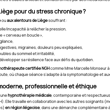
Liège pour du stress chronique ?
e
ou
aux alentours de Liège
souffrant :
le/incapacité à relâcher la pression,
e « cerveau en boucle »,
gilance,
igestives, migraines, douleurs peu expliquées,
bles du sommeil et irritabilité,
évelopper sa résilience face aux défis du quotidien.
nothérapeute certifiée NGH
comme Mme Marcelle Monseur 
oute, où chaque séance s’adapte à la symptomatologie et aux 
moderne, professionnelle et éthique
 une
hypnothérapie médicale
, contemporaine et respectueus
H). Elle travaille en collaboration avec les autres soignants (
es)
en région liégeoise
, dans une démarche complémentaire à