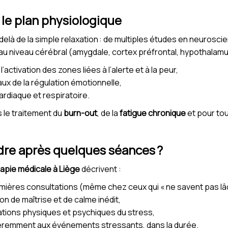
 le plan physiologique
delà de la simple relaxation : de multiples études en neurosci
s au niveau cérébral (amygdale, cortex préfrontal, hypothalamu
’activation des zones liées à l’alerte et à la peur,
ux de la régulation émotionnelle,
rdiaque et respiratoire.
s le traitement du
burn-out
, de la
fatigue chronique
et pour to
ndre après quelques séances ?
apie médicale à Liège
décrivent :
ières consultations (même chez ceux qui « ne savent pas lâch
n de maîtrise et de calme inédit,
ations physiques et psychiques du stress,
ifféremment aux événements stressants, dans la durée.