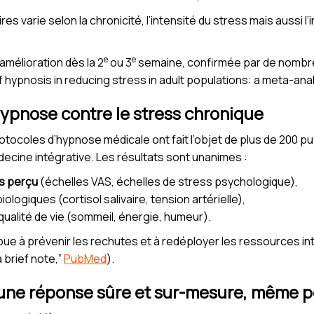
 varie selon la chronicité, l’intensité du stress mais aussi l’
e
e
mélioration dès la 2
ou 3
semaine, confirmée par de nombre
 hypnosis in reducing stress in adult populations: a meta-ana
’hypnose contre le stress chronique
otocoles d’hypnose médicale ont fait l’objet de plus de 200 p
ecine intégrative. Les résultats sont unanimes :
s perçu
(échelles VAS, échelles de stress psychologique),
logiques (cortisol salivaire, tension artérielle),
 qualité de vie (sommeil, énergie, humeur).
ibue à prévenir les rechutes et à redéployer les ressources in
 brief note,”
PubMed
).
 une réponse sûre et sur-mesure, même p