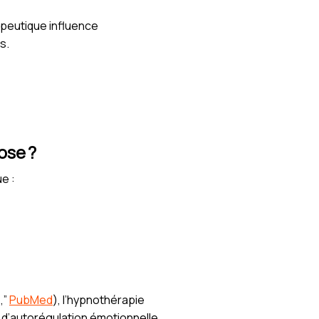
apeutique influence
s.
ose ?
e :
,”
PubMed
), l’hypnothérapie
d’autorégulation émotionnelle.