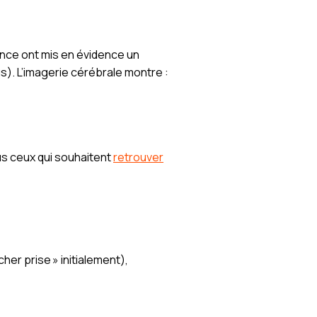
ence ont mis en évidence un
s). L’imagerie cérébrale montre :
us ceux qui souhaitent
retrouver
er prise » initialement),