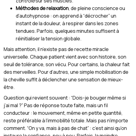
contrôle
sur ses muscles.
Méthodes de relaxation
, de pleine conscience ou
d’autohypnose : on apprend à “décrocher” un
instant de la douleur, à respirer dans les zones
tendues. Parfois, quelques minutes suffisent à
réinitialiser la tension globale.
Mais attention, il n’existe pas de recette miracle
universelle. Chaque patient vient avec son histoire, son
seuil de tolérance, son vécu. Pour certains, la chaleur fait
des merveilles. Pour d’autres, une simple mobilisation de
la cheville suffit à déclencher une sensation de mieux-
être.
Question qui revient souvent : “Dois-je bouger même si
j’ai mal ?” Pas de réponse toute faite, mais un fil
conducteur : le mouvement, même en petite quantité,
reste préférable à l’immobilité totale. Mais pas n’importe
comment. “On y va, mais à pas de chat” : c’est ainsi qu’on
instaure la confiance, peu à peu. Parfois, la moindre