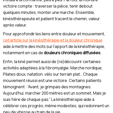
victoire compte : traverser la pièce, tenir debout
quelques minutes, monter une marche. Ensemble,
kinésithérapeute et patient tracent le chemin, valeur
après valeur.
Pour approfondir les liens entre douleur et mouvement,
cet article sur la kinésithérapie et la douleur chronique
aide à mettre des mots sur l’apport de la kinésithérapie,
notamment en cas de
douleurs chroniques diffusées
.
Enfin, la kiné permet aussi de (re)découvrir certaines
activités adaptées à la fibromyalgie. Marche nordique,
Pilates doux, natation, vélo sur terrain plat… Chaque
mouvement réussi est une victoire. Certains patients
témoignent : “Avant, je grimpais des montagnes.
Aujourd’hui, marcher 200 mètres est un sommet. Mais je
suis fière de chaque pas.” La kinésithérapie aide à
célébrer ces progrès, même modestes, qui redonnent un
peu de vitesse au train de la vie.