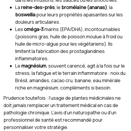
dans les infusions, les sauces ou les smoothies.
La
reine-des-prés
, le
bromélaïne (ananas)
, la
boswellia
pour leurs propriétés apaisantes sur les
douleurs articulaires.
Les
oméga-3
marins (EPA/DHA), incontournables
(poissons gras, huile de poisson moulue à froid ou
huile de micro-algue pour les végétariens). Ils
limitent la fabrication des prostaglandines
inflammatoires.
Le
magnésium
, souvent carencé, agit à la fois sur le
stress, la fatigue et le terrain inflammatoire : noix du
Brésil, amandes, cacao cru, banane, eau minérale
riche en magnésium, compléments si besoin.
Prudence toutefois : l’usage de plantes médicinales ne
doit jamais remplacer un traitement médical en cas de
pathologie chronique. L’avis d’un naturopathe ou d’un
professionnel de santé est recommandé pour
personnaliser votre stratégie.