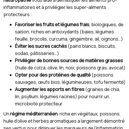
naturopathie
vous aide à démasquer les aliments pro-
inflammatoires et à privilégier les super-aliments
protecteurs :
Favoriser les fruits et légumes frais
, biologiques, de
saison, riches en antioxydants (baies, légumes
feuille, brocolis, curcuma, gingembre, ail, oignons…)
Éviter les sucres cachés
(pains blancs, biscuits,
sodas, pâtisseries…)
Privilégier de bonnes sources de matières grasses
(huile de colza, olive, lin, noix, poissons gras, avocat)
Opter pour des protéines de qualité
(poissons
sauvages, œufs bios, légumineuses, tofu fermenté)
Augmenter les apports en fibres
(graines de chia,
lin, psyllium, légumes racines) pour nourrir un
microbiote protecteur
Un
régime méditerranéen
, riche en végétaux, poissons,
huile d’olive et herbes aromatiques a largement démontré
ses vertus pour diminuer les marqueurs de l’inflammation