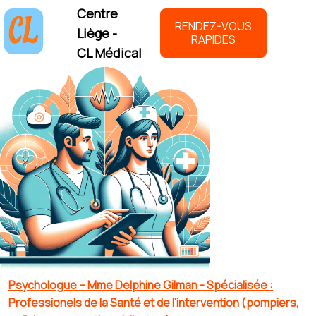
Centre
RENDEZ-VOUS
Liège -
RAPIDES
CL Médical
Psychologue – Mme Delphine Gilman - Spécialisée :
Professionels de la Santé et de l'intervention (pompiers,