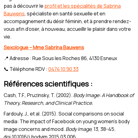
pas à découvrir le
profil et les spécialités de Sabrina
Bauwens
, spécialiste en santé sexuelle et en
accompagnement du désir féminin, et à prendre rendez-
vous afin d’oser, à nouveau, accueillir le plaisir dans votre
vie.
Sexologue – Mme Sabrina Bauwens
📍 Adresse : Rue Sous les Roches 86, 4130 Esneux
📞 Téléphone RDV :
0474 10 90 33
Références scientifiques :
Cash, T.F., Pruzinsky, T. (2002).
Body Image: A Handbook of
Theory, Research, and Clinical Practice.
Fardouly, J., et al. (2015). Social comparisons on social
media: The impact of Facebook on young women's body
image concerns and mood.
Body Image
, 13, 38-45.
doi:10.1016/j.bodyim.2015.03.006