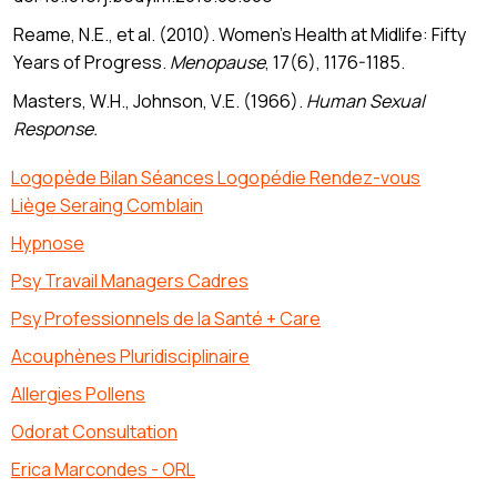
Reame, N.E., et al. (2010). Women’s Health at Midlife: Fifty
Years of Progress.
Menopause
, 17(6), 1176-1185.
Masters, W.H., Johnson, V.E. (1966).
Human Sexual
Response.
Logopède Bilan Séances Logopédie Rendez-vous
Liège Seraing Comblain
Hypnose
Psy Travail Managers Cadres
Psy Professionnels de la Santé + Care
Acouphènes Pluridisciplinaire
Allergies Pollens
Odorat Consultation
Erica Marcondes - ORL