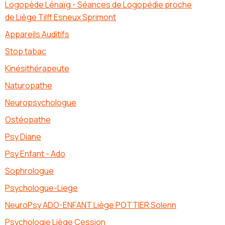
Logopède Lénaïg - Séances de Logopédie proche
de Liège Tilff Esneux Sprimont
Appareils Auditifs
Stop tabac
Kinésithérapeute
Naturopathe
Neuropsychologue
Ostéopathe
Psy Diane
Psy Enfant - Ado
Sophrologue
Psychologue-Liege
NeuroPsy ADO-ENFANT Liège POTTIER Solenn
Psychologie Liège Cession