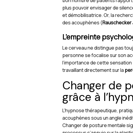
bon nombre de patients rapporten
plus pouvoir envisager de silenc
et démobilisatrice. Or, la reche
des acouphènes (
Rauschecker JP
L’empreinte psychol
Le cerveau ne distingue pas touj
personne se focalise sur son ac
l’importance de cette sensation 
travaillant directement sur la
per
Changer de po
grâce à l’hyp
L’hypnose thérapeutique, prati
acouphènes sous un angle inédit 
Changer de posture mentale signi
processus s’appuie sur la plasti