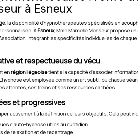
seur à Esneux
ège
, la disponibilité d’hypnothérapeutes spécialisés en aco
personnalisée. À
Esneux
, Mme Marcelle Monseur propose un
Association, intégrant les spécificités individuelles de chaque 
tive et respectueuse du vécu
nt en
région liégeoise
tient à la capacité d’associer informati
. L’hypnose est employée comme un art subtil, où chaque séanc
ses attentes, ses freins et ses ressources cachées.
ées et progressives
iper activement à la définition de leurs objectifs. Cela peut inc
ues d’auto-hypnose utiles au quotidien
es de relaxation et de recentrage