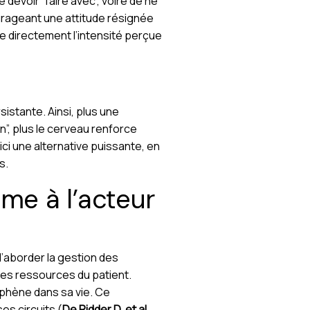
devoir “faire avec”, voire de ne
ourageant une attitude résignée
e directement l’intensité perçue
istante. Ainsi, plus une
”, plus le cerveau renforce
ci une alternative puissante, en
s.
ime à l’acteur
d’aborder la gestion des
des ressources du patient.
ouphène dans sa vie. Ce
es circuits (
De Ridder D, et al.
,