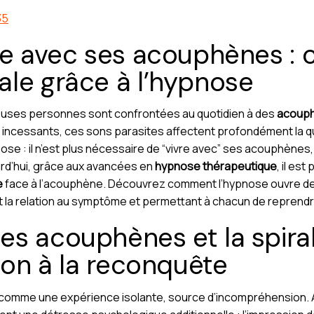
35
re avec ses acouphènes : 
le grâce à l’hypnose
euses personnes sont confrontées au quotidien à des
acoup
ncessants, ces sons parasites affectent profondément la qual
e : il n’est plus nécessaire de “vivre avec” ses acouphènes, 
rd’hui, grâce aux avancées en
hypnose thérapeutique
, il es
e
face à l’acouphène. Découvrez comment l’hypnose ouvre de
 la relation au symptôme et permettant à chacun de reprendre
s acouphènes et la spiral
tion à la reconquête
 comme une expérience isolante, source d’incompréhension.