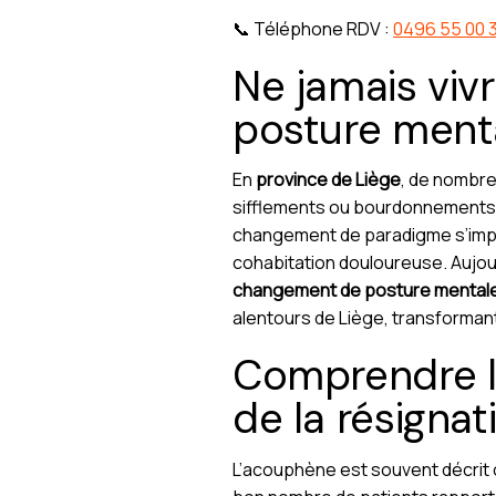
📞 Téléphone RDV :
0496 55 00 
Ne jamais viv
posture menta
En
province de Liège
, de nombr
sifflements ou bourdonnements i
changement de paradigme s’impos
cohabitation douloureuse. Aujou
changement de posture mental
alentours de Liège, transformant
Comprendre le
de la résigna
L’acouphène est souvent décrit