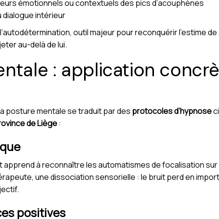
cheurs émotionnels ou contextuels des pics d’acouphènes
 dialogue intérieur
utodétermination, outil majeur pour reconquérir l’estime de so
eter au-delà de lui.
ntale : application concrè
ur la posture mentale se traduit par des
protocoles d’hypnose
ci
rovince de Liège
:
ique
nt apprend à reconnaître les automatismes de focalisation sur
thérapeute, une dissociation sensorielle : le bruit perd en impo
ectif.
es positives