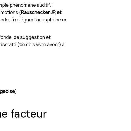
ple phénomène auditif. Il
 émotions (
Rauschecker JP, et
endre à reléguer l’acouphène en
fonde, de suggestion et
sivité (“Je dois vivre avec”) à
égeoise
)
e facteur