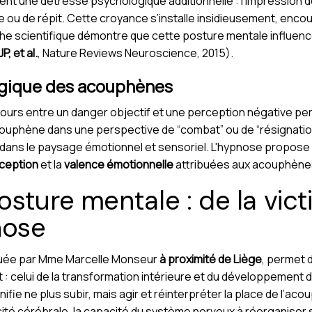
t une détresse psychologique additionnelle : l’impression de 
e ou de répit. Cette croyance s’installe insidieusement, enc
rche scientifique démontre que cette posture mentale influenc
, et al.
, Nature Reviews Neuroscience, 2015).
ogique des acouphènes
ours entre un danger objectif et une perception négative pers
ouphène dans une perspective de “combat” ou de “résignation
dans le paysage émotionnel et sensoriel. L'hypnose propose i
ception
et la
valence émotionnelle
attribuées aux acouphène
sture mentale : de la vict
nose
quée par Mme Marcelle Monseur
à proximité de Liège
, permet 
: celui de la transformation intérieure et du développement 
fie ne plus subir, mais agir et réinterpréter la place de l’ac
cité cérébrale, la capacité du système nerveux à réorganiser s