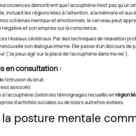
urosciences démontrent que l’acouphène n’est pas qu’un sim
e, incluant les régions liées à l’attention, à la mémoire et aux
ant nos schémas mentaux et émotionnels, le cerveau peut appr
e négative et son emprise sur la conscience.
 ces réseaux cérébraux. Par des techniques de relaxation pro
enouvelle son dialogue interne. Elle passe d’un discours de pas
r (“Je peux agir sur la place de l’acouphène dans ma vie”).
s en consultation :
e l’intrusion du bruit
tress associés
ée à l’acouphène (selon les témoignages recueillis en
région li
reprise d’activités sociales ou de loisirs autrefois évitées
 la posture mentale comm