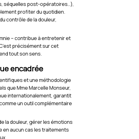
es, séquelles post-opératoires…),
plement profiter du quotidien.
du contrôle de la douleur,
mnie – contribue à entretenir et
 C’est précisément sur cet
end tout son sens.
ique encadrée
entifiques et une méthodologie
tels que Mme Marcelle Monseur,
nue internationalement, garantit
e comme un outil complémentaire
de la douleur, gérer les émotions
e en aucun cas les traitements
ux.