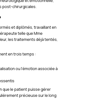
 neurologique et émotionnelle,
s post-chirurgicales.
?
ormés et diplômés, travaillant en
hérapeute telle que Mme
eur, les traitements déjà tentés,
ent en trois temps :
ocalisation ou l’émotion associée à
ressentis
n que le patient puisse gérer
lièrement précieuse sur le long