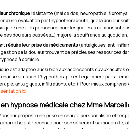
leur chronique
résistante (mal de dos, neuropathie, fibromyal
r d’une évaluation par l’hypnothérapeute, que la douleur soit 
indiquée chez les personnes pour lesquelles la composante p
re des douleurs passées…) majore la souffrance au quotidien.
ant
réduire leur prise de médicaments
(antalgiques, anti-infl
a gestion de la douleur trouvent de précieuses ressources d
hypnose à domicile.
a pratique est adaptée aussi bien aux adolescents qu’aux adult
 chaque situation. L’hypnothérapie est également parfaiteme
rapie, antalgiques, infiltrations, etc.). Pour mieux comprendr
sentation ici
.
vi en hypnose médicale chez Mme Marcel
Monseur propose une prise en charge personnalisée et respec
n approche est reconnue pour son sérieux et sa modernité, all