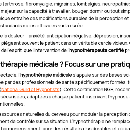
s (arthrose, fibromyalgie, migraines, lombalgies, neuropathi
ajeur sur la capacité à travailler, bouger, dormir ou tout sim
nique entraîne des modifications durables de la perception et 
standards moins efficaces sur la durée.
 la douleur – anxiété, anticipation négative, dépression, inso
 piégeant souvent le patient dans un véritable cercle vicieux.
e l’esprit, que l’intervention de l’
hypnothérapeute certifié
pr
othérapie médicale ? Focus sur une prat
ctacle, l’
hypnothérapie médicale
s’appuie sur des bases sci
ée par des professionnels de santé spécifiquement formés, 
(
National Guild of Hypnotists
). Cette certification NGH, recon
sécurisées, adaptées à chaque patient, inscrivant l’hypnos
tionnelles.
s ressources naturelles du cerveau pour moduler la perception 
ment de contrôle sur sa situation. L’hypnothérapie ne remplac
e harmonieusement, pour des résultats plus durables et globa