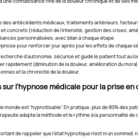
à une connaissance fine de la douleur chronique et de ses m
e des antécédents médicaux, traitements antérieurs, facteu
rs et concrets (réduction de l’intensité, gestion des crises, a
 séances personnalisées, avec bilan à chaque étape
ypnose pour renforcer jour après jour les effets de chaque 
echerche d’autonomie, sécurise et guide le patient tout au l
 rapidement (diminution de la douleur, amélioration du moral, re
nnes et la chronicité de la douleur.
sur l’hypnose médicale pour la prise en 
e monde est “hypnotisable”. En pratique, plus de 80% des pat
érapeute adapte la méthode et le rythme à la personnalité de
portant de rappeler que l’état hypnotique n’est ni un sommeil, n