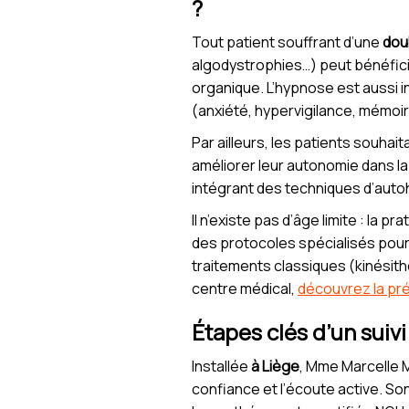
?
Tout patient souffrant d’une
dou
algodystrophies…) peut bénéficie
organique. L’hypnose est aussi 
(anxiété, hypervigilance, mémoi
Par ailleurs, les patients souhait
améliorer leur autonomie dans l
intégrant des techniques d’auto
Il n’existe pas d’âge limite : l
des protocoles spécialisés pour
traitements classiques (kinésithé
centre médical,
découvrez la pré
Étapes clés d’un sui
Installée
à Liège
, Mme Marcelle 
confiance et l’écoute active. So