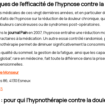
ques de l’efficacité de l’hypnose contre l
 médicales de ces vingt dernières années, et en particulier
aits de l’hypnose sur la réduction de la douleur chronique, qu
e douleurs cancéreuses ou de syndromes post-opératoires.
ns le
journal Pain
en 2007, l’hypnose entraîne une réduction m
ractaires à la médication. Un autre essai contrôlé randomisé, 
pnothérapie permet de diminuer significativement la consomma
a qualité du sommeil, la gestion de la fatigue, ainsi que les cap
global”, rare en médecine, fait toute la différence dans la pri
ensionnelles.
le Monseur
s 86, 4130 Esneux
35
l : pour qui l’hypnothérapie contre la doul