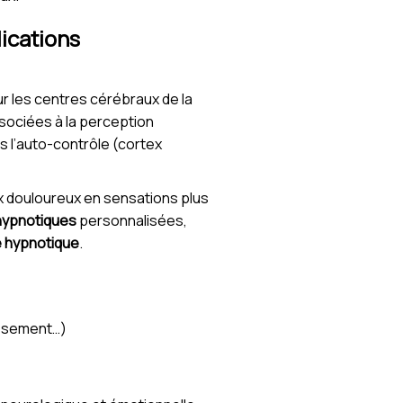
ications
ur les centres cérébraux de la
ssociées à la perception
s l’auto-contrôle (cortex
ux douloureux en sensations plus
hypnotiques
personnalisées,
e hypnotique
.
issement…)