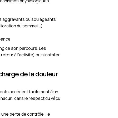
écanismes physiologiques.
rs aggravants ou soulageants
mélioration du sommeil…)
séance
ong de son parcours. Les
tour à l’activité) ou s’installer
charge de la douleur
ients accèdent facilement à un
 chacun, dans le respect du vécu
i une perte de contrôle : le