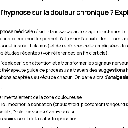
’hypnose sur la douleur chronique ? Expl
pnose médicale
réside dans sa capacité à agir directement s
 conscience modifié permet d’atténuer l’activité des zones a
iel, insula, thalamus) et de renforcer celles impliquées dan
 études récentes (voir références en fin d’article).
à “déplacer” son attention et à transformer les signaux nerve
nothérapeute guide ce processus à travers des
suggestions 
tions adaptées au vécu de chacun. On parle alors d’
analgési
 :
her mentalement de la zone douloureuse
lle : modifier la sensation (chaud/froid, picotement/engourd
ositifs, “sols ressource” anti-douleur
ion anxieuse et de la catastrophisation