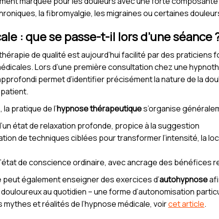
ièrement marquée pour les douleurs avec une forte composante
oniques, la fibromyalgie, les migraines ou certaines douleur
e : que se passe-t-il lors d’une séance 
hérapie de qualité est aujourd’hui facilité par des praticiens f
médicales. Lors d’une première consultation chez une hypnot
pprofondi permet d’identifier précisément la nature de la doul
 patient.
la pratique de l’
hypnose thérapeutique
s’organise généralem
 d’un état de relaxation profonde, propice à la suggestion
isation de techniques ciblées pour transformer l’intensité, la l
à l’état de conscience ordinaire, avec ancrage des bénéfices 
e peut également enseigner des exercices d’
autohypnose
afi
douloureux au quotidien – une forme d’autonomisation particu
s mythes et réalités de l’hypnose médicale, voir
cet article
.