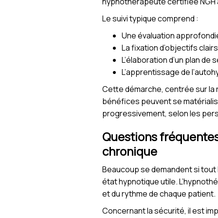
hypnothérapeute certifiée NGH 
Le suivi typique comprend :
Une évaluation approfondi
La fixation d’objectifs clai
L’élaboration d’un plan de
L’apprentissage de l’autoh
Cette démarche, centrée sur la r
bénéfices peuvent se matérialiser
progressivement, selon les perso
Questions fréquentes 
chronique
Beaucoup se demandent si tout l
état hypnotique utile. L’hypnoth
et du rythme de chaque patient.
Concernant la sécurité, il est im