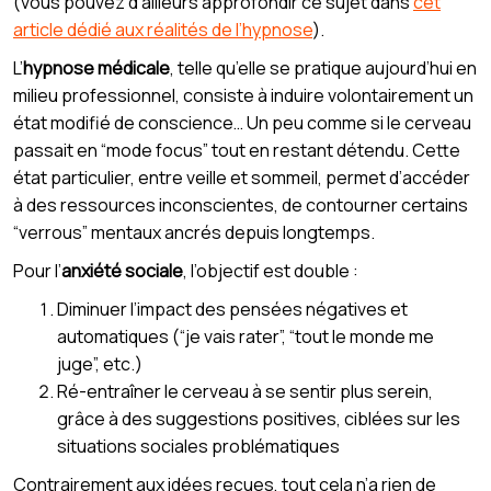
(vous pouvez d’ailleurs approfondir ce sujet dans
cet
article dédié aux réalités de l’hypnose
).
L’
hypnose médicale
, telle qu’elle se pratique aujourd’hui en
milieu professionnel, consiste à induire volontairement un
état modifié de conscience… Un peu comme si le cerveau
passait en “mode focus” tout en restant détendu. Cette
état particulier, entre veille et sommeil, permet d’accéder
à des ressources inconscientes, de contourner certains
“verrous” mentaux ancrés depuis longtemps.
Pour l’
anxiété sociale
, l’objectif est double :
Diminuer l’impact des pensées négatives et
automatiques (“je vais rater”, “tout le monde me
juge”, etc.)
Ré-entraîner le cerveau à se sentir plus serein,
grâce à des suggestions positives, ciblées sur les
situations sociales problématiques
Contrairement aux idées reçues, tout cela n’a rien de