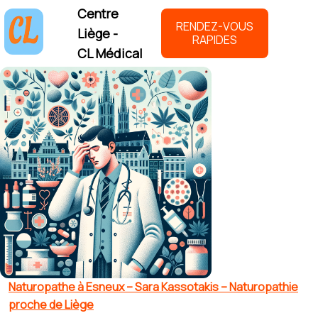
Centre
RENDEZ-VOUS
Liège -
RAPIDES
CL Médical
Naturopathe à Esneux – Sara Kassotakis – Naturopathie
proche de Liège