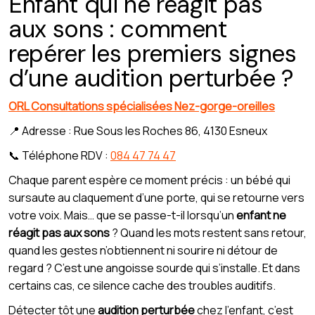
Enfant qui ne réagit pas
aux sons : comment
repérer les premiers signes
d’une audition perturbée ?
ORL Consultations spécialisées Nez-gorge-oreilles
📍 Adresse : Rue Sous les Roches 86, 4130 Esneux
📞 Téléphone RDV :
084 47 74 47
Chaque parent espère ce moment précis : un bébé qui
sursaute au claquement d’une porte, qui se retourne vers
votre voix. Mais… que se passe-t-il lorsqu’un
enfant ne
réagit pas aux sons
? Quand les mots restent sans retour,
quand les gestes n’obtiennent ni sourire ni détour de
regard ? C’est une angoisse sourde qui s’installe. Et dans
certains cas, ce silence cache des troubles auditifs.
Détecter tôt une
audition perturbée
chez l’enfant, c’est