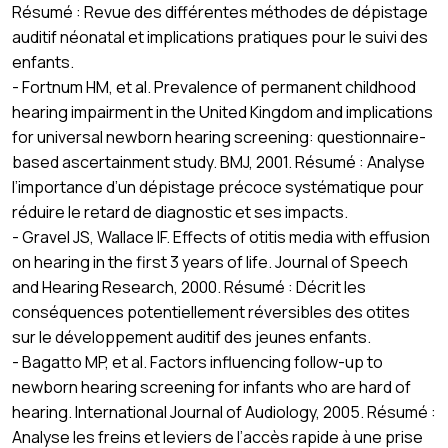
Résumé : Revue des différentes méthodes de dépistage
auditif néonatal et implications pratiques pour le suivi des
enfants.
- Fortnum HM, et al. Prevalence of permanent childhood
hearing impairment in the United Kingdom and implications
for universal newborn hearing screening: questionnaire-
based ascertainment study. BMJ, 2001. Résumé : Analyse
l’importance d’un dépistage précoce systématique pour
réduire le retard de diagnostic et ses impacts.
- Gravel JS, Wallace IF. Effects of otitis media with effusion
on hearing in the first 3 years of life. Journal of Speech
and Hearing Research, 2000. Résumé : Décrit les
conséquences potentiellement réversibles des otites
sur le développement auditif des jeunes enfants.
- Bagatto MP, et al. Factors influencing follow-up to
newborn hearing screening for infants who are hard of
hearing. International Journal of Audiology, 2005. Résumé :
Analyse les freins et leviers de l’accès rapide à une prise