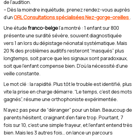
de l’audition.
– Dès la moindre inquiétude, prenez rendez-vous auprès
d’un
ORL Consultations spécialisées Nez-gorge-oreilles
.
Une étude
franco-belge
l’a montré : 1 enfant sur 800
présente une surdité sévère, souvent diagnostiquée
vers 1 an lors du dépistage néonatal systématique. Mais
20 % des problèmes auditifs resteront “masqués” plus
longtemps, soit parce que les signaux sont paradoxaux,
soit que l’enfant compense bien. D’où la nécessité d’une
veille constante.
Le mot clé : la rapidité. Plus tôt le trouble est identifié, plus
vite la prise en charge démarre. “Le temps, c’est des mots
gagnés”, résume une orthophoniste expérimentée.
N’ayez pas peur de “déranger” pour un bilan. Beaucoup de
parents hésitent, craignant d’en faire trop. Pourtant, 7
fois sur 10, c’est une simple frayeur, et l’enfant entend très
bien. Mais les 3 autres fois… on lance un parcours