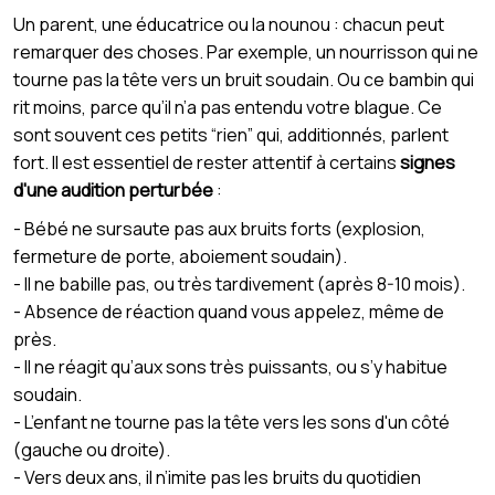
Un parent, une éducatrice ou la nounou : chacun peut
remarquer des choses. Par exemple, un nourrisson qui ne
tourne pas la tête vers un bruit soudain. Ou ce bambin qui
rit moins, parce qu’il n’a pas entendu votre blague. Ce
sont souvent ces petits “rien” qui, additionnés, parlent
fort. Il est essentiel de rester attentif à certains
signes
d'une audition perturbée
:
- Bébé ne sursaute pas aux bruits forts (explosion,
fermeture de porte, aboiement soudain).
- Il ne babille pas, ou très tardivement (après 8-10 mois).
- Absence de réaction quand vous appelez, même de
près.
- Il ne réagit qu’aux sons très puissants, ou s’y habitue
soudain.
- L’enfant ne tourne pas la tête vers les sons d'un côté
(gauche ou droite).
- Vers deux ans, il n’imite pas les bruits du quotidien