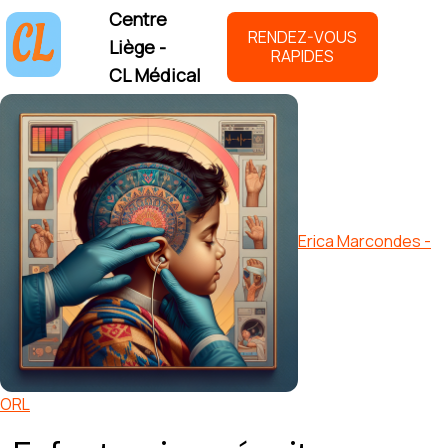
Centre
RENDEZ-VOUS
Liège -
RAPIDES
CL Médical
Erica Marcondes -
ORL