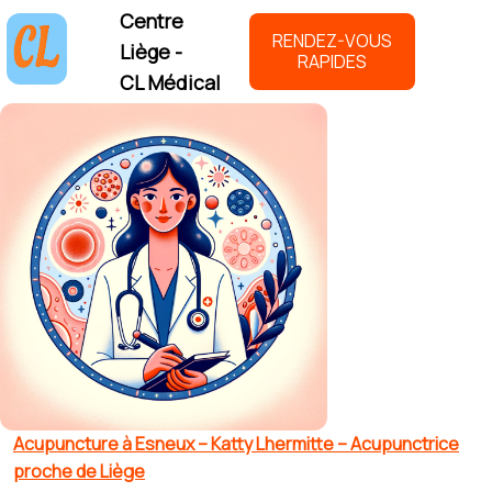
Centre
RENDEZ-VOUS
Liège -
RAPIDES
CL Médical
Acupuncture à Esneux – Katty Lhermitte – Acupunctrice
proche de Liège