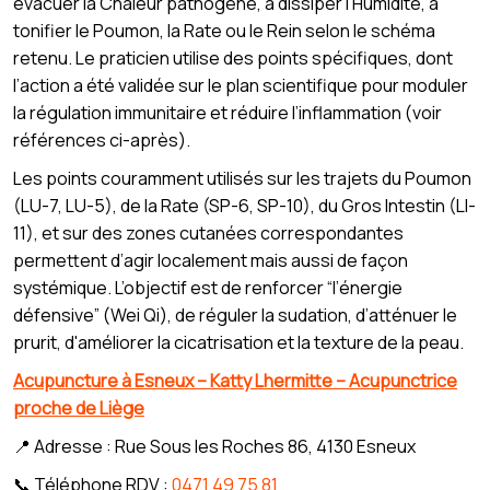
évacuer la Chaleur pathogène, à dissiper l’Humidité, à
tonifier le Poumon, la Rate ou le Rein selon le schéma
retenu. Le praticien utilise des points spécifiques, dont
l’action a été validée sur le plan scientifique pour moduler
la régulation immunitaire et réduire l’inflammation (voir
références ci-après).
Les points couramment utilisés sur les trajets du Poumon
(LU-7, LU-5), de la Rate (SP-6, SP-10), du Gros Intestin (LI-
11), et sur des zones cutanées correspondantes
permettent d’agir localement mais aussi de façon
systémique. L’objectif est de renforcer “l’énergie
défensive” (Wei Qi), de réguler la sudation, d’atténuer le
prurit, d'améliorer la cicatrisation et la texture de la peau.
Acupuncture à Esneux – Katty Lhermitte – Acupunctrice
proche de Liège
📍 Adresse : Rue Sous les Roches 86, 4130 Esneux
📞 Téléphone RDV :
0471 49 75 81