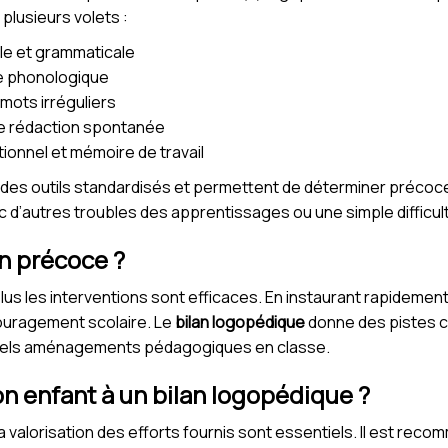
d plusieurs volets :
le et grammaticale
ce phonologique
mots irréguliers
de rédaction spontanée
tionnel et mémoire de travail
des outils standardisés et permettent de déterminer précocem
c d’autres troubles des apprentissages ou une simple difficu
an précoce ?
plus les interventions sont efficaces. En instaurant rapidem
écouragement scolaire. Le
bilan logopédique
donne des pistes c
tuels aménagements pédagogiques en classe.
 enfant à un bilan logopédique ?
valorisation des efforts fournis sont essentiels. Il est recom