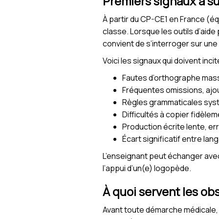
Premiers signaux à sur
À partir du CP-CE1 en France (é
classe. Lorsque les outils d’aide
convient de s’interroger sur un
Voici les signaux qui doivent incit
Fautes d’orthographe massi
Fréquentes omissions, ajou
Règles grammaticales syst
Difficultés à copier fidèle
Production écrite lente, er
Écart significatif entre lan
L’enseignant peut échanger avec
l’appui d’un(e) logopède.
À quoi servent les o
Avant toute démarche médicale, l