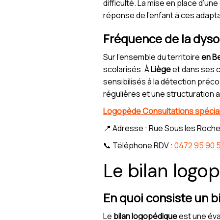
difficulté. La mise en place d’u
réponse de l’enfant à ces adapta
Fréquence de la dysor
Sur l’ensemble du territoire
en B
scolarisés. À
Liège
et dans ses 
sensibilisés à la détection préc
régulières et une structuration 
Logopède Consultations spéciali
📍 Adresse : Rue Sous les Roche
📞 Téléphone RDV :
0472 95 90 
Le bilan logop
En quoi consiste un b
Le
bilan logopédique
est une éva