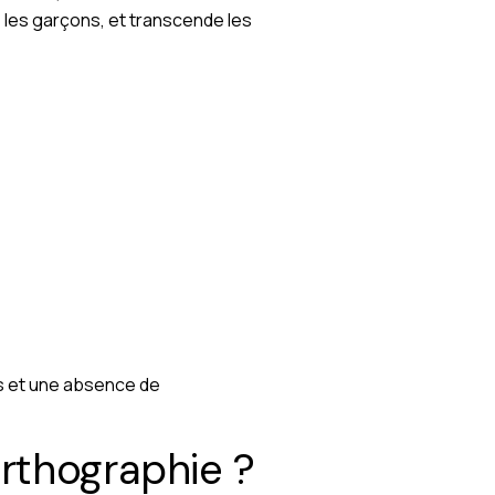
e les garçons, et transcende les
rs et une absence de
orthographie ?