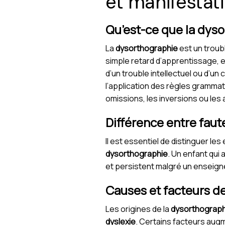
et manifestat
Qu’est-ce que la dys
La
dysorthographie
est un troubl
simple retard d’apprentissage, e
d’un trouble intellectuel ou d’u
l’application des règles grammati
omissions, les inversions ou les 
Différence entre fau
Il est essentiel de distinguer l
dysorthographie
. Un enfant qui
et persistent malgré un enseigne
Causes et facteurs de
Les origines de la
dysorthograph
dyslexie
. Certains facteurs aug