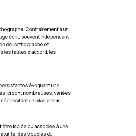
’orthographe. Contrairement à un
gage écrit, souvent indépendant
ion de l’orthographe et
rs les fautes d’accord, les
rs persistantes évoquant une
lles-ci sont nombreuses, variées
nécessitant un bilan précis.
t être isolée ou associée à une
turité, des troubles du