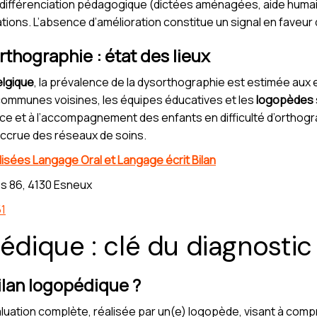
ne différenciation pédagogique (dictées aménagées, aide humai
tions. L’absence d’amélioration constitue un signal en faveur 
thographie : état des lieux
elgique
, la prévalence de la dysorthographie est estimée aux
communes voisines, les équipes éducatives et les
logopèdes
oce et à l’accompagnement des enfants en difficulté d’orthog
accrue des réseaux de soins.
sées Langage Oral et Langage écrit Bilan
s 86, 4130 Esneux
51
édique : clé du diagnostic
ilan logopédique ?
luation complète, réalisée par un(e) logopède, visant à com