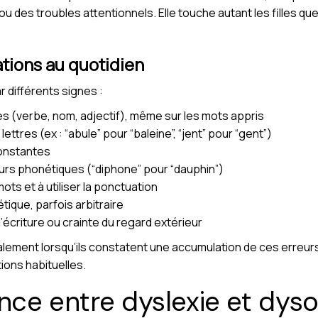
 des troubles attentionnels. Elle touche autant les filles qu
tions au quotidien
r différents signes :
s (verbe, nom, adjectif), même sur les mots appris
ettres (ex : “abule” pour “baleine”, “jent” pour “gent”)
onstantes
urs phonétiques (“diphone” pour “dauphin”)
ots et à utiliser la ponctuation
ique, parfois arbitraire
l’écriture ou crainte du regard extérieur
lement lorsqu’ils constatent une accumulation de ces erreu
ions habituelles.
ence entre dyslexie et dys