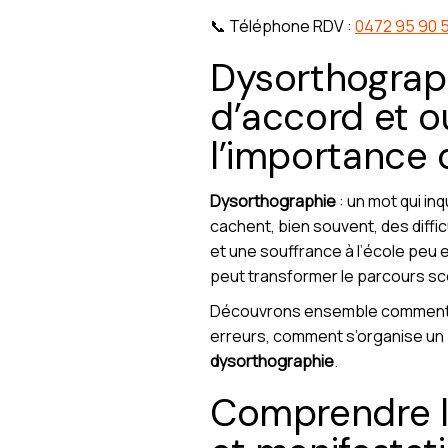
📞 Téléphone RDV :
0472 95 90 
Dysorthographi
d’accord et o
l’importance 
Dysorthographie
: un mot qui i
cachent, bien souvent, des diffi
et une souffrance à l’école peu 
peut transformer le parcours sco
Découvrons ensemble comment rep
erreurs, comment s’organise un
dysorthographie
.
Comprendre la