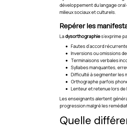
développement du langage oral ou
milieux sociaux et culturels.
Repérer les manifesta
La
dysorthographie
s’exprime pa
Fautes d’accord récurrente
Inversions ou omissions de l
Terminaisons verbales inc
Syllabes manquantes, erre
Difficulté à segmenter les m
Orthographe parfois phonét
Lenteur et retenue lors de 
Les enseignants alertent généra
progression malgré les remédiat
Quelle différ