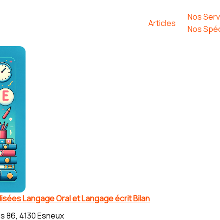
Nos Serv
Articles
Nos Spéc
sées Langage Oral et Langage écrit Bilan
s 86, 4130 Esneux