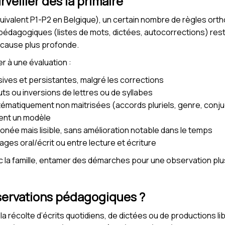
veiller dès la primaire
quivalent P1-P2 en Belgique), un certain nombre de règles or
 pédagogiques (listes de mots, dictées, autocorrections) reste
e cause plus profonde.
er à une évaluation :
ves et persistantes, malgré les corrections
ts ou inversions de lettres ou de syllabes
ématiquement non maitrisées (accords pluriels, genre, conj
ment un modèle
ronée mais lisible, sans amélioration notable dans le temps
gages oral/écrit ou entre lecture et écriture
 la famille, entamer des démarches pour une observation pl
bservations pédagogiques ?
a récolte d’écrits quotidiens, de dictées ou de productions li