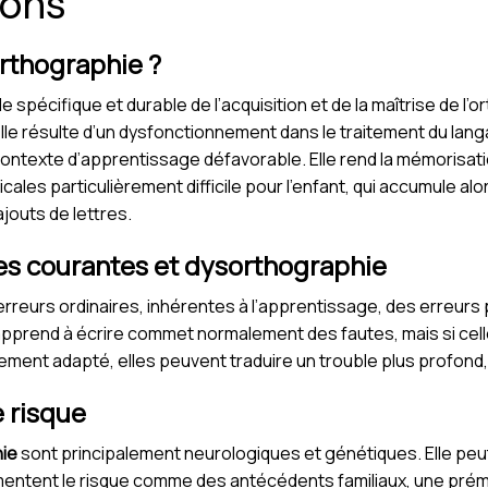
ions
orthographie ?
e spécifique et durable de l’acquisition et de la maîtrise de l
lle résulte d’un dysfonctionnement dans le traitement du lan
n contexte d’apprentissage défavorable. Elle rend la mémorisat
cales particulièrement difficile pour l’enfant, qui accumule alo
ajouts de lettres.
tes courantes et dysorthographie
es erreurs ordinaires, inhérentes à l’apprentissage, des erreu
 apprend à écrire commet normalement des fautes, mais si ce
ment adapté, elles peuvent traduire un trouble plus profond, 
 risque
ie
sont principalement neurologiques et génétiques. Elle peu
mentent le risque comme des antécédents familiaux, une préma